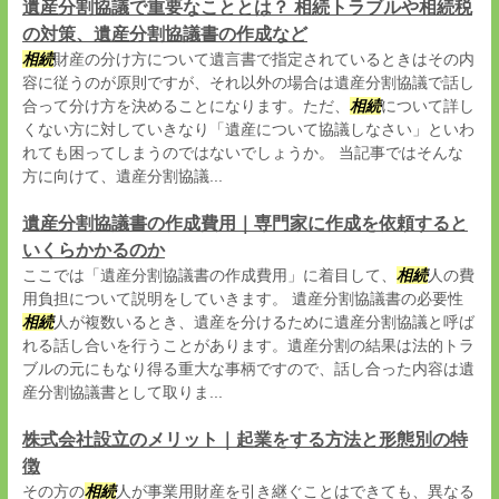
遺産分割協議で重要なこととは？ 相続トラブルや相続税
の対策、遺産分割協議書の作成など
相続
財産の分け方について遺言書で指定されているときはその内
容に従うのが原則ですが、それ以外の場合は遺産分割協議で話し
合って分け方を決めることになります。ただ、
相続
について詳し
くない方に対していきなり「遺産について協議しなさい」といわ
れても困ってしまうのではないでしょうか。 当記事ではそんな
方に向けて、遺産分割協議...
遺産分割協議書の作成費用｜専門家に作成を依頼すると
いくらかかるのか
ここでは「遺産分割協議書の作成費用」に着目して、
相続
人の費
用負担について説明をしていきます。 遺産分割協議書の必要性
相続
人が複数いるとき、遺産を分けるために遺産分割協議と呼ば
れる話し合いを行うことがあります。遺産分割の結果は法的トラ
ブルの元にもなり得る重大な事柄ですので、話し合った内容は遺
産分割協議書として取りま...
株式会社設立のメリット｜起業をする方法と形態別の特
徴
その方の
相続
人が事業用財産を引き継ぐことはできても、異なる