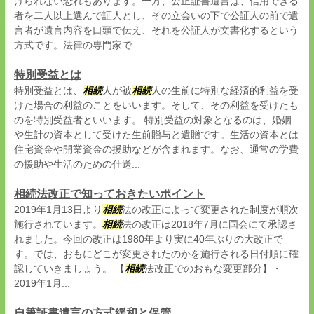
けられない恐れもあります。一方、公正証書遺言は、信用できる
者を二人以上選んで証人とし、その立会いの下で公証人の前で遺
言者が遺言内容を口頭で伝え、それを公証人が文書化するという
方式です。法律の専門家で...
特別受益とは
特別受益とは、
相続
人が被
相続
人の生前に特別な経済的利益を受
けた場合の利益のことをいいます。そして、その利益を受けたも
のを特別受益者といいます。 特別受益の対象となるのは、婚姻
や生計の資本として受けた生前贈与と遺贈です。生活の資本とは
住宅資金や開業資金の援助などが含まれます。なお、通常の学費
の援助や生活のための仕送...
相続法改正で知っておきたいポイント
2019年1月13日より
相続
法の改正によって変更された制度が順次
施行されています。
相続
法の改正は2018年7月に国会にて承認さ
れました。今回の改正は1980年より実に40年ぶりの大改正で
す。では、おもにどこが変更されたのかを施行される日付順に確
認していきましょう。 【
相続
法改正でのおもな変更部分】・
2019年1月...
自筆証書遺言の方式緩和と保管