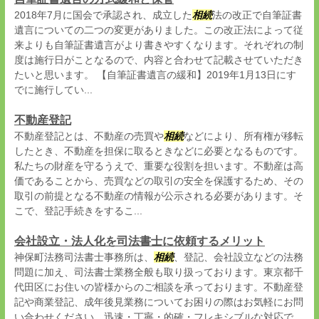
2018年7月に国会で承認され、成立した
相続
法の改正で自筆証書
遺言についての二つの変更がありました。この改正法によって従
来よりも自筆証書遺言がより書きやすくなります。それぞれの制
度は施行日がことなるので、内容と合わせて記載させていただき
たいと思います。 【自筆証書遺言の緩和】2019年1月13日にす
でに施行してい...
不動産登記
不動産登記とは、不動産の売買や
相続
などにより、所有権が移転
したとき、不動産を担保に取るときなどに必要となるものです。
私たちの財産を守るうえで、重要な役割を担います。不動産は高
価であることから、売買などの取引の安全を保護するため、その
取引の前提となる不動産の情報が公示される必要があります。そ
こで、登記手続きをするこ...
会社設立・法人化を司法書士に依頼するメリット
神保町法務司法書士事務所は、
相続
、登記、会社設立などの法務
問題に加え、司法書士業務全般も取り扱っております。東京都千
代田区にお住いの皆様からのご相談を承っております。不動産登
記や商業登記、成年後見業務についてお困りの際はお気軽にお問
い合わせください。迅速・丁寧・的確・フレキシブルな対応で、