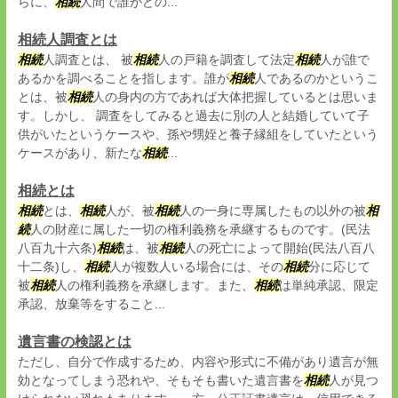
らに、
相続
人間で誰がどの...
相続人調査とは
相続
人調査とは、 被
相続
人の戸籍を調査して法定
相続
人が誰で
あるかを調べることを指します。誰が
相続
人であるのかというこ
とは、被
相続
人の身内の方であれば大体把握しているとは思いま
す。しかし、 調査をしてみると過去に別の人と結婚していて子
供がいたというケースや、孫や甥姪と養子縁組をしていたという
ケースがあり、新たな
相続
...
相続とは
相続
とは、
相続
人が、被
相続
人の一身に専属したもの以外の被
相
続
人の財産に属した一切の権利義務を承継するものです。(民法
八百九十六条)
相続
は、被
相続
人の死亡によって開始(民法八百八
十二条)し、
相続
人が複数人いる場合には、その
相続
分に応じて
被
相続
人の権利義務を承継します。また、
相続
は単純承認、限定
承認、放棄等をすること...
遺言書の検認とは
ただし、自分で作成するため、内容や形式に不備があり遺言が無
効となってしまう恐れや、そもそも書いた遺言書を
相続
人が見つ