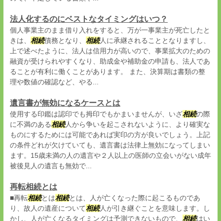
法人化するのにベストなタイミングはいつ？
個人事業主のまま借り入れをすると、万が一事業主が死亡したと
きは、
相続
債務となり、
相続
人に承継されることとなりますし、
上で述べたように、法人は信用力が高いので、事業拡大のための
融資が受けられやすくなり、助成金や補助金の申請も、法人であ
ることが有利に働くことがあります。 また、決算期は書類の整
理や数値の確認など、やる...
遺言書が無効になるケースとは
使用する印鑑は認印でも拇印でもかまいませんが、いざ
相続
の際
に不満のある
相続
人から争いを起こされないように、より確実な
ものにするためには可能であれば実印の方が良いでしょう。上記
の条件どれが欠けていても、遺言書は法律上無効になってしまい
ます。15歳未満の人の遺言や２人以上の医師の立会いがない成年
被後見人の遺言も無効で...
再転相続とは
■再転
相続
とは
相続
とは、人が亡くなった際に起こるものであ
り、故人の遺産について
相続
人が引き継ぐことを意味します。し
かし、人が亡くなるタイミングは予測できないもので、
相続
はい