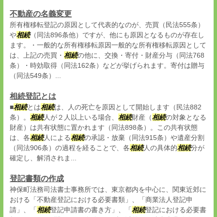
不動産の名義変更
所有権移転登記の原因として代表的なのが、売買（民法555条）
や
相続
（同法896条他）ですが、他にも原因となるものが存在し
ます。・一般的な所有権移転原因一般的な所有権移転原因として
は、上記の売買・
相続
の他に、交換・寄付・財産分与（同法768
条）・時効取得（同法162条）などが挙げられます。寄付は贈与
（同法549条）...
相続登記とは
■
相続
とは
相続
は、人の死亡を原因として開始します（民法882
条）。
相続
人が２人以上いる場合、
相続
財産（
相続
の対象となる
財産）は共有状態に置かれます（同法898条）。この共有状態
は、各
相続
人による
相続
の承認・放棄（同法915条）や遺産分割
（同法906条）の過程を経ることで、各
相続
人の具体的
相続
分が
確定し、解消されま...
登記書類の作成
神保町法務司法書士事務所では、東京都内を中心に、関東近郊に
おける「不動産登記における必要書類」、「商業法人登記申
請」、「
相続
登記申請書の書き方」、「
相続
登記における必要書