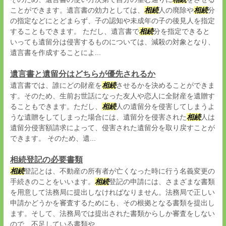
ことができます。遺言書の効力としては、
相続
人の廃除や
相続
分
の指定などにとどまらず、子の認知や未成年の子の後見人を指定
することもできます。 ただし、遺言書で
相続
分を指定できると
いっても遺留分は侵害するものについては、減殺の対象となり、
遺言書を作成することによ...
遺言書と遺留分はどちらが優先されるか
遺言書では、誰にどの財産を
相続
させるかを決めることができま
す。そのため、生前お世話になった友人や恋人に全財産を遺贈す
ることもできます。ただし、
相続
人の遺留分を侵害してしまうよ
うな遺贈をしてしまった場合には、遺留分を侵害された
相続
人は
遺留分侵害額請求によって、侵害された遺留分を取り戻すことが
できます。 そのため、遺...
相続登記の必要書類
相続
登記とは、不動産の所有者が亡くなった時に行う名義変更の
手続きのことをいいます。
相続
登記の申請には、さまざまな書類
を用意して法務局に提出しなければなりません。法務局で正しい
申請かどうかを審査するためにも、その根拠となる書類を提出し
ます。そして、法務局では提出された書類からしか審査をしない
ので、不足している書類や...