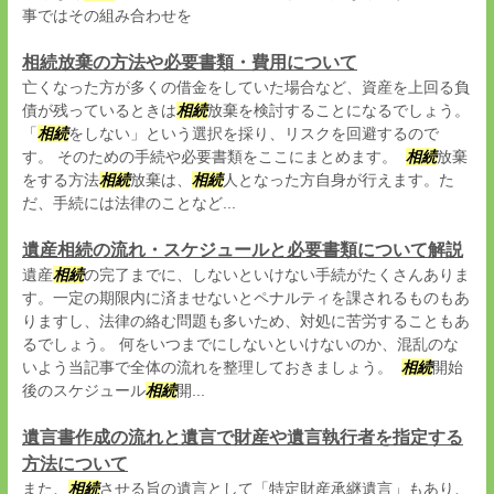
事ではその組み合わせを
相続放棄の方法や必要書類・費用について
亡くなった方が多くの借金をしていた場合など、資産を上回る負
債が残っているときは
相続
放棄を検討することになるでしょう。
「
相続
をしない」という選択を採り、リスクを回避するので
す。 そのための手続や必要書類をここにまとめます。
相続
放棄
をする方法
相続
放棄は、
相続
人となった方自身が行えます。た
だ、手続には法律のことなど...
遺産相続の流れ・スケジュールと必要書類について解説
遺産
相続
の完了までに、しないといけない手続がたくさんありま
す。一定の期限内に済ませないとペナルティを課されるものもあ
りますし、法律の絡む問題も多いため、対処に苦労することもあ
るでしょう。 何をいつまでにしないといけないのか、混乱のな
いよう当記事で全体の流れを整理しておきましょう。
相続
開始
後のスケジュール
相続
開...
遺言書作成の流れと遺言で財産や遺言執行者を指定する
方法について
また、
相続
させる旨の遺言として「特定財産承継遺言」もあり、