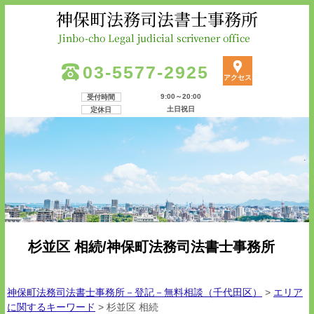
03-5577-2925
アクセス
9:00～20:00
受付時間
土日祝日
定休日
杉並区 相続/神保町法務司法書士事務所
神保町法務司法書士事務所－登記－無料相談（千代田区）
>
エリア
に関するキーワード
>
杉並区 相続