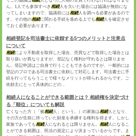
てこの協議は
相続
人となった人物の全員で行わなければなりませ
ん。1人でも参加すべき
相続
人を欠いた場合には協議が無効にな
ってしまいますので、協議前には
相続
人を調べる必要があるので
す。その他の
相続
に関わる手続を進める上でも
相続
人を確定させ
ておく必要があります。
相続登記を司法書士に依頼する5つのメリットと注意点
について
相続
により不動産を取得した場合、売買などで取得した場合とは
取り扱いが異なりますが、登記なく権利が守れるとは限りませ
ん。登記申請はご自身で行うこともできるのですが、一般的には
登記のプロである司法書士に依頼して対応します。司法書士に手
続を行ってもらうことで様々なメリットが得られるからです。ご
依頼主にとって具体的にどの...
相続人になることができる範囲とは？ 相続権を決定づけ
る「順位」についても解説
亡くなった方（「被
相続
人」という。）の家族は
相続
人となり、
その方が生前に持っていた財産を承継する権利を得ます。しかし
家族であっても
相続
人になれるとは限りません。
相続
人になるこ
とができる範囲は、民法の規定により決まっているからです。ま