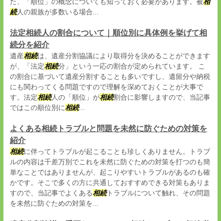
た、「順位」の概念についても知っておく必要があります。被
相
続
人の親族が多数いる場合...
法定相続人の割合について｜順位別に具体例を挙げて相
続分を紹介
遺産
相続
は、遺産分割協議により取得分を決めることができます
が、「法定
相続
分」という一応の割合が定められています。 こ
の割合に基づいて遺産分割することも多いですし、遺留分や納税
にも関わってくる問題ですので理解を深めておくことが大事で
す。法定
相続
人の「順位」が
相続
割合に影響しますので、当記事
ではこの順位別に
相続
...
よくある相続トラブルと問題を未然に防ぐための対策を
紹介
相続
に伴ってトラブルが起こることも珍しくありません。トラブ
ルの内容は千差万別でこれを未然に防ぐための対策を打つのも簡
単なことではありませんが、起こりやすいトラブルがあるのも確
かです。そこで多くの方に共通しておすすめできる対策もありま
すので、当記事でよくある
相続
トラブルについて触れ、その問題
を未然に防ぐための対策を...