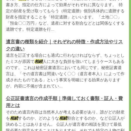
書き方、指定の仕方によって効果がそれぞれに異なります。 特
定の財産を受け取ってもらう（特定遺贈）個別具体的に遺贈する
財産を指定することを「特定遺贈」といいます。 「土地〇〇」
「預金〇〇万円」など、遺産に対する割合などとは関係なくする
遺贈です。特定遺贈を行...
遺言書の種類を紹介｜それぞれの特徴・作成方法やリス
クの違い
遺言を訂正する場合にも適式に行わなければならず、ちょっとし
たミスが原因で
相続
人に大きな負担を強いてしまうケースもある
のです。 これは秘密証書遺言においても同じです。秘密証書遺
言は、「その遺言書は間違いなく〇〇（遺言者本人）によって作
成されたものである」という事実を明確にする効果があります
が、内容に不備が含まれてい...
公正証書遺言の作成手順｜準備しておく書類・証人・費
用とは
そのため遺言内容は当然本人が考える必要があり、誰がどの財産
を
相続
するのか、どのような
相続
割合とするのか、など公証人が
決めることはありません。 公証人が遺言者の相談を受けて最低
限必要な助言をすることはありますが、それでも特定の人物の利