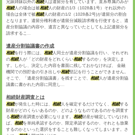
兄妹姉妹以外の
相続
人は遺留分を有しています。直系尊属のみが
相続
人の場合は被
相続
人の財産の1/3（1028条1号）それ以外の
場合は全体で被
相続
人の財産の1/2（1028条2号)が遺留分の割合
となります。遺留分権利者が遺留分減殺請求権を行使すると、遺
産分割協議の内容や、遺言と異なっていたとしても上記遺留分を
請求するこ...
遺産分割協議書の作成
相続
を行う際には、
相続
人同士が遺産分割協議を行い、それぞれ
の
相続
人が「どの財産をどれくらい
相続
するのか」を決定しま
す。しかし、決定した内容を書面に残しておかなければ、 金融
機関での預貯金の引き出しや
相続
登記を行うことができません。
そこで、「遺産分割協議書」を残すことで、
相続
人が遺産分割協
議書に書かれた内容に同意し...
相続財産調査とは
相続
が発生した時には、
相続
人を確定するだけでなく、
相続
する
財産がどのくらいあるのか、どのようなものであるのかを調査す
る
相続
財産調査が必要になります。
相続
財産が確定していなけれ
ば、
相続
を単純承認するのか、限定承認するのか、それとも放棄
するのかといった選択をすることも難しくなってしまいます。さ