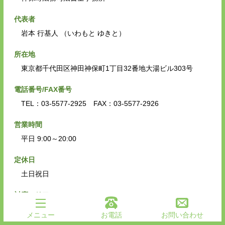
代表者
岩本 行基人 （いわもと ゆきと）
所在地
東京都千代田区神田神保町1丁目32番地大湯ビル303号
電話番号/FAX番号
TEL：03-5577-2925 FAX：03-5577-2926
営業時間
平日 9:00～20:00
定休日
土日祝日
対応エリア
神保町、小川町、水道橋、お茶ノ水、神田、秋葉原
メニュー
お電話
お問い合わせ
※一都三県対応可能