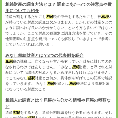
相続財産の調査方法とは？ 調査にあたっての注意点や費
用についても紹介
遺産分割をするためにも
相続
税の申告をするためにも、被
相続
人
が持っていた財産の調査は欠かせません。しかしどの財産をどの
ように調べれば良いのか分からない、という方も多いのではない
でしょうか。ここで財産の種類別に調査方法を挙げていき、その
他調査時の注意点や費用についても解説していきますので参考に
していただければと思いま...
みなし相続財産とは？3つの代表例を紹介
相続
税の課税は、亡くなった方が所有していた財産に対してのみ
なされるわけではありません。「みなし
相続
財産」と呼ばれる財
産についても課税の対象となるため注意しなければなりません。
そこでみなし
相続
財産とは何か、具体例を挙げてこの記事で解説
をしていきます。 みなし
相続
財産とは
相続
税法により課税対象
になっている財産のこと
相続人の調査とは？戸籍から分かる情報や戸籍の種類な
ど
遺産
相続
をするとき、遺産分割協議を行う必要があります。そし