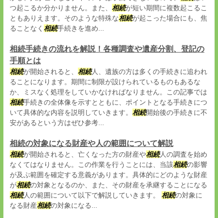
つ起こるか分かりません。また、
相続
が短い期間に複数起こるこ
ともありえます。そのような特殊な
相続
が起こった場合にも、焦
ることなく
相続
手続きを進め...
相続手続きの流れを解説！各種調査や遺産分割、登記の
手順とは
相続
が開始されると、
相続
人、遺族の方は多くの手続きに追われ
ることになります。期間に制限が設けられているものもあるな
か、ミスなく処理をしていかなければなりません。この記事では
相続
手続きの全体像を示すとともに、ポイントとなる手続きにつ
いて具体的な内容を説明していきます。
相続
開始後の手続きに不
安があるという方はぜひ参考...
相続の対象になる財産や人の範囲について解説
相続
が開始されると、亡くなった方の財産や
相続
人の調査を始め
なくてはなりません。この作業を行うことには、当該
相続
の影響
が及ぶ範囲を確定する意義があります。具体的にどのような財産
が
相続
の対象となるのか、また、その財産を承継することになる
相続
人の範囲について以下で解説していきます。
相続
の対象に
なる財産
相続
の対象になる...