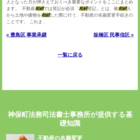
人となった方が押さえておくべき重要なポイントをここにまとめ
ます。 不動産
相続
では登記が必須「
相続
登記」とは、被
相続
人
から土地や建物を
相続
した際に行う、不動産の名義変更手続きの
ことです。 これま...
« 豊島区 事業承継
板橋区 民事信託 »
一覧に戻る
神保町法務司法書士事務所が提供する基
礎知識
不動産の名義変更