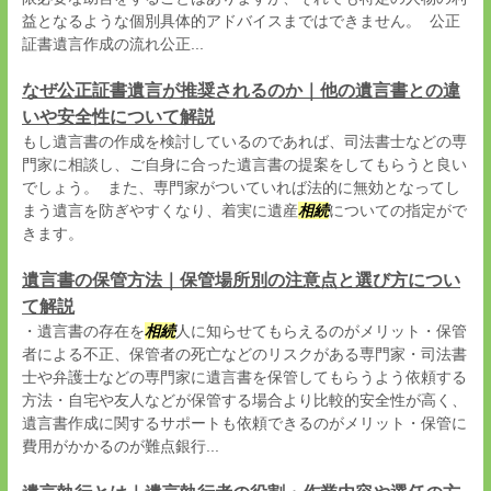
益となるような個別具体的アドバイスまではできません。 公正
証書遺言作成の流れ公正...
なぜ公正証書遺言が推奨されるのか｜他の遺言書との違
いや安全性について解説
もし遺言書の作成を検討しているのであれば、司法書士などの専
門家に相談し、ご自身に合った遺言書の提案をしてもらうと良い
でしょう。 また、専門家がついていれば法的に無効となってし
まう遺言を防ぎやすくなり、着実に遺産
相続
についての指定がで
きます。
遺言書の保管方法｜保管場所別の注意点と選び方につい
て解説
・遺言書の存在を
相続
人に知らせてもらえるのがメリット・保管
者による不正、保管者の死亡などのリスクがある専門家・司法書
士や弁護士などの専門家に遺言書を保管してもらうよう依頼する
方法・自宅や友人などが保管する場合より比較的安全性が高く、
遺言書作成に関するサポートも依頼できるのがメリット・保管に
費用がかかるのが難点銀行...