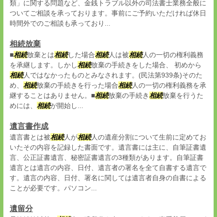
類」に関する問題など、金銭トラブル以外の司法書士業務全般に
ついてご相談を承っております。事前にご予約いただければ休日
時間外でのご相談も承っており...
相続放棄
■
相続
放棄とは
相続
した場合
相続
人は被
相続
人の一切の権利義務
を承継します。しかし
相続
放棄の手続きをした場合、 初めから
相続
人ではなかったものとみなされます。(民法第939条)そのた
め、
相続
放棄の手続きを行った場合
相続
人の一切の権利義務を承
継することはありません。■
相続
放棄の手続き
相続
放棄を行うた
めには、
相続
が開始し...
遺言書作成
遺言書とは被
相続
人が
相続
人の遺産分割について生前に定めてお
いたその内容を記録した書面です。遺言書には主に、自筆証書遺
言、公正証書遺言、秘密証書遺言の3種類があります。自筆証書
遺言とは遺言の内容、日付、遺言者の署名を全て自書する遺言で
す。遺言の内容、日付、署名に関しては遺言者自身の自書による
ことが必要です。パソコン...
遺留分