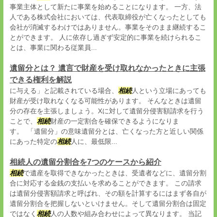
事業主体として新たに事業を始めることになります。 一方、法
人である株式会社においては、代表取締役が亡くなったとしても
会社が消滅するわけではありません。事業をそのまま継続するこ
とができます。 人に依存し過ぎず安定的に事業を続けられるこ
とは、事業に関わる従業員...
遺留分とは？ 遺言で財産を受け取れなかったときに主張
できる権利を解説
に与える」と記載されている場合、
相続
人という立場にあっても
財産が受け取れなくなる可能性があります。 そんなときは遺留
分の存在を主張しましょう。Xに対して遺留分侵害額請求を行う
ことで、
相続
財産の一定割合を確保できるようになりま
す。 「遺留分」の意味遺留分とは、亡くなった方と近しい関係
にあった特定の
相続
人に、最低限...
相続人の遺留分割合を7つのケースから紹介
相続
で遺産を取得できなかったときは、受遺者などに、遺留分割
合に対応する金銭の支払いを求めることができます。 この請求
は遺留分侵害額請求と呼ばれ、その額を計算するにはまず各自が
遺留分割合を把握しないといけません。そして遺留分割合は固定
ではなく
相続
人の人数や組み合わせによって異なります。 当記