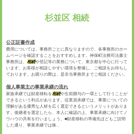
杉並区 相続
公正証書作成
費用については、事務所ごとに異なりますので、各事務所のホー
ムページを確認することをおすすめします。神保町法務司法書士
事務所は、
相続
や登記等の業務について、東京都を中心に行って
います。お客様が相談しやすい環境を整備し、ご相談をお待ちし
ております。お困りの際は、是非当事務所までご相談ください。
個人事業主の事業承継の流れ
家族承継では財産移転を
相続
や生前贈与の一環として行うことが
できるという利点があります。従業員承継では、事業についての
理解がある優秀な人材を広く選定できるというメリットがありま
す。後継者を選定したら、本人に確認の上、事業承継に向けてノ
ウハウの共有を行いましょう。■財産移転の準備先ほどもご説明
した通り、事業承継では株...