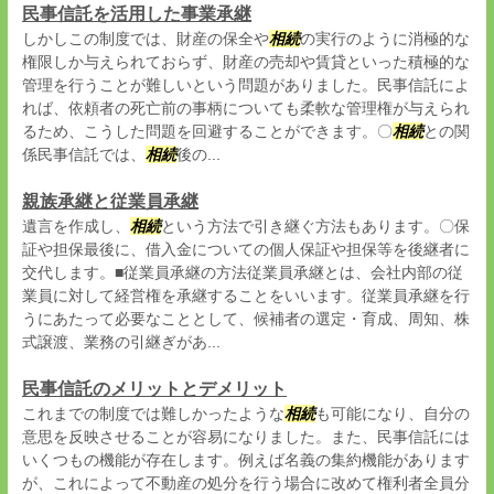
民事信託を活用した事業承継
しかしこの制度では、財産の保全や
相続
の実行のように消極的な
権限しか与えられておらず、財産の売却や賃貸といった積極的な
管理を行うことが難しいという問題がありました。民事信託によ
れば、依頼者の死亡前の事柄についても柔軟な管理権が与えられ
るため、こうした問題を回避することができます。〇
相続
との関
係民事信託では、
相続
後の...
親族承継と従業員承継
遺言を作成し、
相続
という方法で引き継ぐ方法もあります。〇保
証や担保最後に、借入金についての個人保証や担保等を後継者に
交代します。■従業員承継の方法従業員承継とは、会社内部の従
業員に対して経営権を承継することをいいます。従業員承継を行
うにあたって必要なこととして、候補者の選定・育成、周知、株
式譲渡、業務の引継ぎがあ...
民事信託のメリットとデメリット
これまでの制度では難しかったような
相続
も可能になり、自分の
意思を反映させることが容易になりました。また、民事信託には
いくつもの機能が存在します。例えば名義の集約機能があります
が、これによって不動産の処分を行う場合に改めて権利者全員分