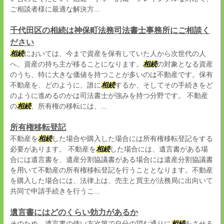
ご相談者様に最適な解決方...
千代田区の相続は神保町法務司法書士事務所にご相談く
ださい
相続
においては、今まで資産を保有していた人から次世代の人
へ、資産の持ち主が移ることになります。
相続
の対象となる資産
のうち、特に大きな価値を持つことが多いのは不動産です。保有
不動産を、どのように、誰に
相続
するか、そしてその手続きをど
のように進めるのかは司法書士が強みを持つ分野です。 不動産
の
相続
、所有権の移転には、...
所有権移転登記
不動産を
相続
した場合や購入した場合には所有権移転登記をする
必要があります。 不動産を
相続
した場合には、遺言書がある場
合には遺言書を、遺産分割協議書がある場合には遺産分割協議書
を用いて不動産の所有権移転登記を行うこととなります。不動産
を購入した場合には、法律上は、売主と買主が法務局に出向いて
共同で申請手続きを行うこ...
遺言書にはどのくらい効力があるか
そのため、遺言書の使い方次第で自分の望む通りに
相続
をさせる