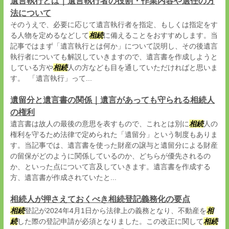
遺言執行とは｜遺言執行者の役割・作業内容や選任の方
法について
そのうえで、必要に応じて遺言執行者を指定、もしくは指定をす
る人物を定めるなどして
相続
に備えることをおすすめします。当
記事ではまず「遺言執行とは何か」について説明し、その後遺言
執行者についても解説していきますので、遺言書を作成しようと
している方や
相続
人の方なども目を通していただければと思いま
す。 「遺言執行」って...
遺留分と遺言書の関係｜遺言があっても守られる相続人
の権利
遺言書は故人の最後の意思を表すもので、これとは別に
相続
人の
権利を守るため法律で定められた「遺留分」という制度もありま
す。当記事では、遺言書を使った財産の譲与と遺留分による財産
の留保がどのように関係しているのか、どちらが優先されるの
か、といった点について言及していきます。遺言書を作成する
方、遺言書が作成されていたと...
相続人が押さえておくべき相続登記義務化の要点
相続
登記が2024年4月1日から法律上の義務となり、不動産を
相
続
した際の登記申請が必須となりました。この改正に関して
相続