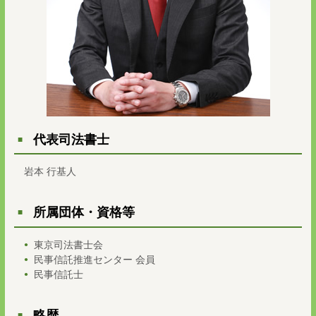
代表司法書士
岩本 行基人
所属団体・資格等
東京司法書士会
民事信託推進センター 会員
民事信託士
略歴