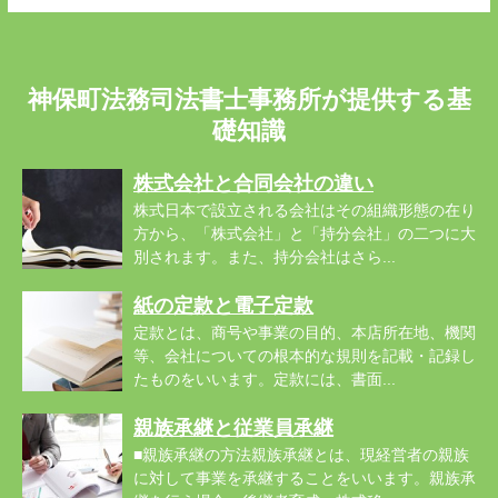
神保町法務司法書士事務所が提供する基
礎知識
株式会社と合同会社の違い
株式日本で設立される会社はその組織形態の在り
方から、「株式会社」と「持分会社」の二つに大
別されます。また、持分会社はさら...
紙の定款と電子定款
定款とは、商号や事業の目的、本店所在地、機関
等、会社についての根本的な規則を記載・記録し
たものをいいます。定款には、書面...
親族承継と従業員承継
■親族承継の方法親族承継とは、現経営者の親族
に対して事業を承継することをいいます。親族承