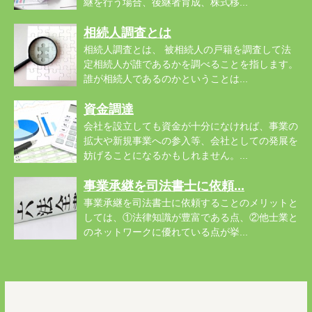
継を行う場合、後継者育成、株式移...
相続人調査とは
相続人調査とは、 被相続人の戸籍を調査して法
定相続人が誰であるかを調べることを指します。
誰が相続人であるのかということは...
資金調達
会社を設立しても資金が十分になければ、事業の
拡大や新規事業への参入等、会社としての発展を
妨げることになるかもしれません。...
事業承継を司法書士に依頼...
事業承継を司法書士に依頼することのメリットと
しては、①法律知識が豊富である点、②他士業と
のネットワークに優れている点が挙...