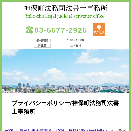
03-5577-2925
アクセス
9:00～20:00
受付時間
土日祝日
定休日
プライバシーポリシー/神保町法務司法書
士事務所
神保町法務司法書士事務所－登記－無料相談（千代田区）
>
プライ