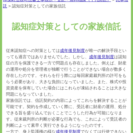
託
>
認知症対策としての家族信託
認知症対策としての家族信託
従来認知症への対策としては
成年後見制度
が唯一の解決手段とい
っても過言ではありませんでした。しかし、
成年後見制度
は認知
症の方を保護できる一方で問題点も存在しました。例えば、財産
の運用や処分を管理者が独断で行うことができない場合が数多く
存在したのです。それらを行う際には毎回家庭裁判所の許可をも
らう必要があり、大きな負担になっていました。また、株式や投
資資産を保有していた場合にはこれらが凍結されることは大きな
問題にもなっていました。
家族信託では、信託契約の内容によってこれらを解決することが
可能です。契約を作成していく際に、受託者に財産の運用、処分
できる旨を盛り込んでおくことでこうした行為が可能になりま
す。従来裁判所の判断が必要な行為でも、これによって受託者の
判断によって素早く実行できるようになったのです。
一方で、身上監護権の様な
成年後見制度
でなくては行使できない