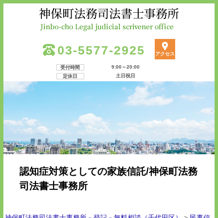
03-5577-2925
アクセス
9:00～20:00
受付時間
土日祝日
定休日
認知症対策としての家族信託/神保町法務
司法書士事務所
神保町法務司法書士事務所－登記－無料相談（千代田区）
>
民事信