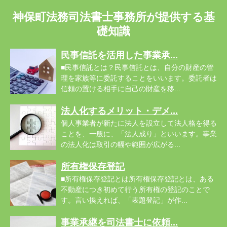
神保町法務司法書士事務所が提供する基
礎知識
民事信託を活用した事業承...
■民事信託とは？民事信託とは、自分の財産の管
理を家族等に委託することをいいます。委託者は
信頼の置ける相手に自己の財産を移...
法人化するメリット・デメ...
個人事業者が新たに法人を設立して法人格を得る
ことを、一般に、「法人成り」といいます。事業
の法人化は取引の幅や範囲が広がる...
所有権保存登記
■所有権保存登記とは所有権保存登記とは、ある
不動産につき初めて行う所有権の登記のことで
す。言い換えれば、「表題登記」が作...
事業承継を司法書士に依頼...