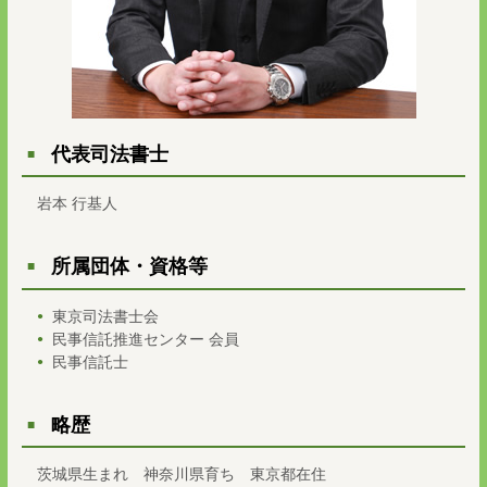
代表司法書士
岩本 行基人
所属団体・資格等
東京司法書士会
民事信託推進センター 会員
民事信託士
略歴
茨城県生まれ 神奈川県育ち 東京都在住