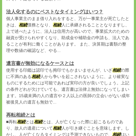
法人化するのにベストなタイミングはいつ？
個人事業主のまま借り入れをすると、万が一事業主が死亡したと
きは、
相続
債務となり、
相続
人に承継されることとなりますし、
上で述べたように、法人は信用力が高いので、事業拡大のための
融資が受けられやすくなり、助成金や補助金の申請も、法人であ
ることが有利に働くことがあります。 また、決算期は書類の整
理や数値の確認など、やる...
遺言書が無効になるケースとは
使用する印鑑は認印でも拇印でもかまいませんが、いざ
相続
の際
に不満のある
相続
人から争いを起こされないように、より確実な
ものにするためには可能であれば実印の方が良いでしょう。上記
の条件どれが欠けていても、遺言書は法律上無効になってしまい
ます。15歳未満の人の遺言や２人以上の医師の立会いがない成年
被後見人の遺言も無効で...
再転相続とは
■再転
相続
とは
相続
とは、人が亡くなった際に起こるものであ
り、故人の遺産について
相続
人が引き継ぐことを意味します。し
かし、人が亡くなるタイミングは予測できないもので、
相続
はい