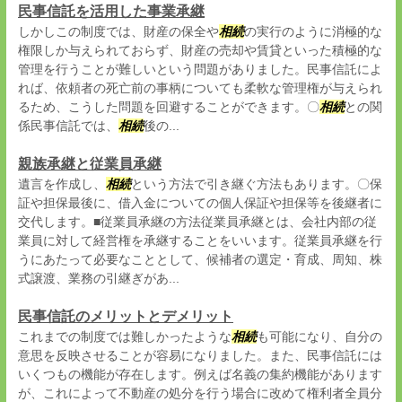
民事信託を活用した事業承継
しかしこの制度では、財産の保全や
相続
の実行のように消極的な
権限しか与えられておらず、財産の売却や賃貸といった積極的な
管理を行うことが難しいという問題がありました。民事信託によ
れば、依頼者の死亡前の事柄についても柔軟な管理権が与えられ
るため、こうした問題を回避することができます。〇
相続
との関
係民事信託では、
相続
後の...
親族承継と従業員承継
遺言を作成し、
相続
という方法で引き継ぐ方法もあります。〇保
証や担保最後に、借入金についての個人保証や担保等を後継者に
交代します。■従業員承継の方法従業員承継とは、会社内部の従
業員に対して経営権を承継することをいいます。従業員承継を行
うにあたって必要なこととして、候補者の選定・育成、周知、株
式譲渡、業務の引継ぎがあ...
民事信託のメリットとデメリット
これまでの制度では難しかったような
相続
も可能になり、自分の
意思を反映させることが容易になりました。また、民事信託には
いくつもの機能が存在します。例えば名義の集約機能があります
が、これによって不動産の処分を行う場合に改めて権利者全員分