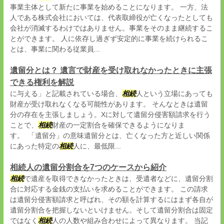
事業主体として新たに事業を始めることになります。 一方、法
人である株式会社においては、代表取締役が亡くなったとしても
会社が消滅するわけではありません。事業をそのまま継続するこ
とができます。 人に依存し過ぎず安定的に事業を続けられるこ
とは、事業に関わる従業員...
遺留分とは？ 遺言で財産を受け取れなかったときに主張
できる権利を解説
に与える」と記載されている場合、
相続
人という立場にあっても
財産が受け取れなくなる可能性があります。 そんなときは遺留
分の存在を主張しましょう。Xに対して遺留分侵害額請求を行う
ことで、
相続
財産の一定割合を確保できるようになりま
す。 「遺留分」の意味遺留分とは、亡くなった方と近しい関係
にあった特定の
相続
人に、最低限...
相続人の遺留分割合を7つのケースから紹介
相続
で遺産を取得できなかったときは、受遺者などに、遺留分割
合に対応する金銭の支払いを求めることができます。 この請求
は遺留分侵害額請求と呼ばれ、その額を計算するにはまず各自が
遺留分割合を把握しないといけません。そして遺留分割合は固定
ではなく
相続
人の人数や組み合わせによって異なります。 当記