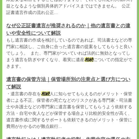
益となるような個別具体的アドバイスまではできません。 公正
証書遺言作成の流れ公正...
なぜ公正証書遺言が推奨されるのか｜他の遺言書との違
いや安全性について解説
もし遺言書の作成を検討しているのであれば、司法書士などの専
門家に相談し、ご自身に合った遺言書の提案をしてもらうと良い
でしょう。 また、専門家がついていれば法的に無効となってし
まう遺言を防ぎやすくなり、着実に遺産
相続
についての指定がで
きます。
遺言書の保管方法｜保管場所別の注意点と選び方につい
て解説
・遺言書の存在を
相続
人に知らせてもらえるのがメリット・保管
者による不正、保管者の死亡などのリスクがある専門家・司法書
士や弁護士などの専門家に遺言書を保管してもらうよう依頼する
方法・自宅や友人などが保管する場合より比較的安全性が高く、
遺言書作成に関するサポートも依頼できるのがメリット・保管に
費用がかかるのが難点銀行...