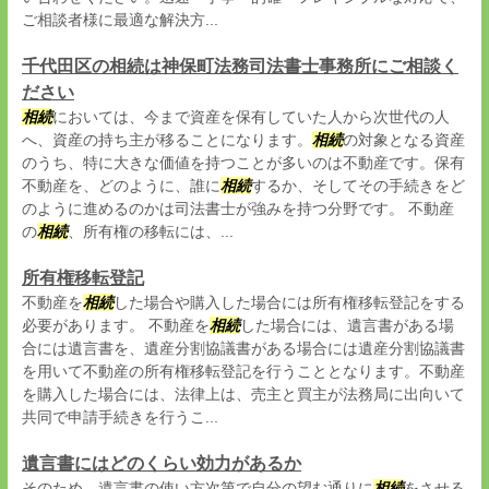
ご相談者様に最適な解決方...
千代田区の相続は神保町法務司法書士事務所にご相談く
ださい
相続
においては、今まで資産を保有していた人から次世代の人
へ、資産の持ち主が移ることになります。
相続
の対象となる資産
のうち、特に大きな価値を持つことが多いのは不動産です。保有
不動産を、どのように、誰に
相続
するか、そしてその手続きをど
のように進めるのかは司法書士が強みを持つ分野です。 不動産
の
相続
、所有権の移転には、...
所有権移転登記
不動産を
相続
した場合や購入した場合には所有権移転登記をする
必要があります。 不動産を
相続
した場合には、遺言書がある場
合には遺言書を、遺産分割協議書がある場合には遺産分割協議書
を用いて不動産の所有権移転登記を行うこととなります。不動産
を購入した場合には、法律上は、売主と買主が法務局に出向いて
共同で申請手続きを行うこ...
遺言書にはどのくらい効力があるか
そのため、遺言書の使い方次第で自分の望む通りに
相続
をさせる