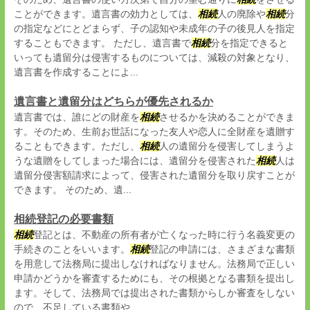
ことができます。遺言書の効力としては、
相続
人の廃除や
相続
分
の指定などにとどまらず、子の認知や未成年の子の後見人を指定
することもできます。 ただし、遺言書で
相続
分を指定できると
いっても遺留分は侵害するものについては、減殺の対象となり、
遺言書を作成することによ...
遺言書と遺留分はどちらが優先されるか
遺言書では、誰にどの財産を
相続
させるかを決めることができま
す。そのため、生前お世話になった友人や恋人に全財産を遺贈す
ることもできます。ただし、
相続
人の遺留分を侵害してしまうよ
うな遺贈をしてしまった場合には、遺留分を侵害された
相続
人は
遺留分侵害額請求によって、侵害された遺留分を取り戻すことが
できます。 そのため、遺...
相続登記の必要書類
相続
登記とは、不動産の所有者が亡くなった時に行う名義変更の
手続きのことをいいます。
相続
登記の申請には、さまざまな書類
を用意して法務局に提出しなければなりません。法務局で正しい
申請かどうかを審査するためにも、その根拠となる書類を提出し
ます。そして、法務局では提出された書類からしか審査をしない
ので、不足している書類や...