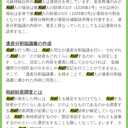
兄妹姉妹以外の
相続
人は遺留分を有しています。直系尊属のみが
相続
人の場合は被
相続
人の財産の1/3（1028条1号）それ以外の
場合は全体で被
相続
人の財産の1/2（1028条2号)が遺留分の割合
となります。遺留分権利者が遺留分減殺請求権を行使すると、遺
産分割協議の内容や、遺言と異なっていたとしても上記遺留分を
請求するこ...
遺産分割協議書の作成
相続
を行う際には、
相続
人同士が遺産分割協議を行い、それぞれ
の
相続
人が「どの財産をどれくらい
相続
するのか」を決定しま
す。しかし、決定した内容を書面に残しておかなければ、 金融
機関での預貯金の引き出しや
相続
登記を行うことができません。
そこで、「遺産分割協議書」を残すことで、
相続
人が遺産分割協
議書に書かれた内容に同意し...
相続財産調査とは
相続
が発生した時には、
相続
人を確定するだけでなく、
相続
する
財産がどのくらいあるのか、どのようなものであるのかを調査す
る
相続
財産調査が必要になります。
相続
財産が確定していなけれ
ば、
相続
を単純承認するのか、限定承認するのか、それとも放棄
するのかといった選択をすることも難しくなってしまいます。さ