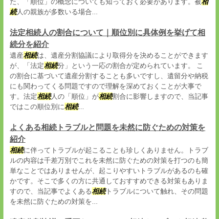
た、「順位」の概念についても知っておく必要があります。被
相
続
人の親族が多数いる場合...
法定相続人の割合について｜順位別に具体例を挙げて相
続分を紹介
遺産
相続
は、遺産分割協議により取得分を決めることができます
が、「法定
相続
分」という一応の割合が定められています。 こ
の割合に基づいて遺産分割することも多いですし、遺留分や納税
にも関わってくる問題ですので理解を深めておくことが大事で
す。法定
相続
人の「順位」が
相続
割合に影響しますので、当記事
ではこの順位別に
相続
...
よくある相続トラブルと問題を未然に防ぐための対策を
紹介
相続
に伴ってトラブルが起こることも珍しくありません。トラブ
ルの内容は千差万別でこれを未然に防ぐための対策を打つのも簡
単なことではありませんが、起こりやすいトラブルがあるのも確
かです。そこで多くの方に共通しておすすめできる対策もありま
すので、当記事でよくある
相続
トラブルについて触れ、その問題
を未然に防ぐための対策を...