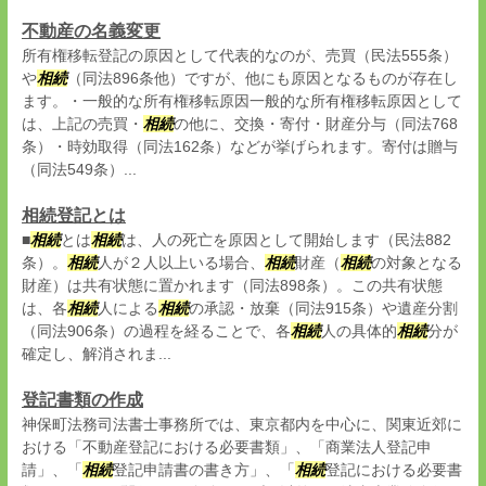
不動産の名義変更
所有権移転登記の原因として代表的なのが、売買（民法555条）
や
相続
（同法896条他）ですが、他にも原因となるものが存在し
ます。・一般的な所有権移転原因一般的な所有権移転原因として
は、上記の売買・
相続
の他に、交換・寄付・財産分与（同法768
条）・時効取得（同法162条）などが挙げられます。寄付は贈与
（同法549条）...
相続登記とは
■
相続
とは
相続
は、人の死亡を原因として開始します（民法882
条）。
相続
人が２人以上いる場合、
相続
財産（
相続
の対象となる
財産）は共有状態に置かれます（同法898条）。この共有状態
は、各
相続
人による
相続
の承認・放棄（同法915条）や遺産分割
（同法906条）の過程を経ることで、各
相続
人の具体的
相続
分が
確定し、解消されま...
登記書類の作成
神保町法務司法書士事務所では、東京都内を中心に、関東近郊に
おける「不動産登記における必要書類」、「商業法人登記申
請」、「
相続
登記申請書の書き方」、「
相続
登記における必要書