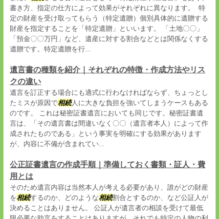
書き方、指定の仕方によって効果がそれぞれに異なります。 特
定の財産を受け取ってもらう（特定遺贈）個別具体的に遺贈する
財産を指定することを「特定遺贈」といいます。 「土地〇〇」
「預金〇〇万円」など、遺産に対する割合などとは関係なくする
遺贈です。特定遺贈を行...
遺言書の種類を紹介｜それぞれの特徴・作成方法やリス
クの違い
遺言を訂正する場合にも適式に行わなければならず、ちょっとし
たミスが原因で
相続
人に大きな負担を強いてしまうケースもある
のです。 これは秘密証書遺言においても同じです。秘密証書遺
言は、「その遺言書は間違いなく〇〇（遺言者本人）によって作
成されたものである」という事実を明確にする効果があります
が、内容に不備が含まれてい...
公正証書遺言の作成手順｜準備しておく書類・証人・費
用とは
そのため遺言内容は当然本人が考える必要があり、誰がどの財産
を
相続
するのか、どのような
相続
割合とするのか、など公証人が
決めることはありません。 公証人が遺言者の相談を受けて最低
限必要な助言をすることはありますが、それでも特定の人物の利