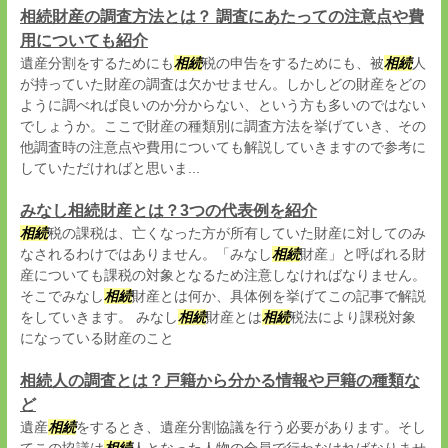
相続財産の調査方法とは？ 調査にあたっての注意点や費
用についても紹介
遺産分割をするためにも
相続
税の申告をするためにも、被
相続
人
が持っていた財産の調査は欠かせません。しかしどの財産をどの
ように調べれば良いのか分からない、という方も多いのではない
でしょうか。ここで財産の種類別に調査方法を挙げていき、その
他調査時の注意点や費用についても解説していきますので参考に
していただければと思いま...
みなし相続財産とは？3つの代表例を紹介
相続
税の課税は、亡くなった方が所有していた財産に対してのみ
なされるわけではありません。「みなし
相続
財産」と呼ばれる財
産についても課税の対象となるため注意しなければなりません。
そこでみなし
相続
財産とは何か、具体例を挙げてこの記事で解説
をしていきます。 みなし
相続
財産とは
相続
税法により課税対象
になっている財産のこと
相続人の調査とは？戸籍から分かる情報や戸籍の種類な
ど
遺産
相続
をするとき、遺産分割協議を行う必要があります。そし