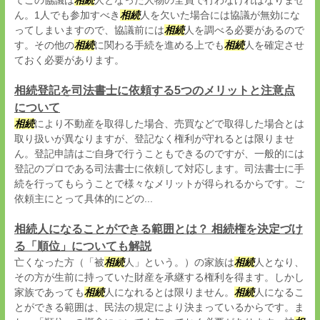
てこの協議は
相続
人となった人物の全員で行わなければなりませ
ん。1人でも参加すべき
相続
人を欠いた場合には協議が無効にな
ってしまいますので、協議前には
相続
人を調べる必要があるので
す。その他の
相続
に関わる手続を進める上でも
相続
人を確定させ
ておく必要があります。
相続登記を司法書士に依頼する5つのメリットと注意点
について
相続
により不動産を取得した場合、売買などで取得した場合とは
取り扱いが異なりますが、登記なく権利が守れるとは限りませ
ん。登記申請はご自身で行うこともできるのですが、一般的には
登記のプロである司法書士に依頼して対応します。司法書士に手
続を行ってもらうことで様々なメリットが得られるからです。ご
依頼主にとって具体的にどの...
相続人になることができる範囲とは？ 相続権を決定づけ
る「順位」についても解説
亡くなった方（「被
相続
人」という。）の家族は
相続
人となり、
その方が生前に持っていた財産を承継する権利を得ます。しかし
家族であっても
相続
人になれるとは限りません。
相続
人になるこ
とができる範囲は、民法の規定により決まっているからです。ま