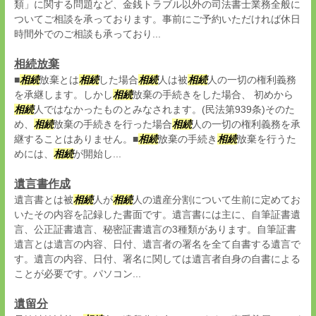
類」に関する問題など、金銭トラブル以外の司法書士業務全般に
ついてご相談を承っております。事前にご予約いただければ休日
時間外でのご相談も承っており...
相続放棄
■
相続
放棄とは
相続
した場合
相続
人は被
相続
人の一切の権利義務
を承継します。しかし
相続
放棄の手続きをした場合、 初めから
相続
人ではなかったものとみなされます。(民法第939条)そのた
め、
相続
放棄の手続きを行った場合
相続
人の一切の権利義務を承
継することはありません。■
相続
放棄の手続き
相続
放棄を行うた
めには、
相続
が開始し...
遺言書作成
遺言書とは被
相続
人が
相続
人の遺産分割について生前に定めてお
いたその内容を記録した書面です。遺言書には主に、自筆証書遺
言、公正証書遺言、秘密証書遺言の3種類があります。自筆証書
遺言とは遺言の内容、日付、遺言者の署名を全て自書する遺言で
す。遺言の内容、日付、署名に関しては遺言者自身の自書による
ことが必要です。パソコン...
遺留分