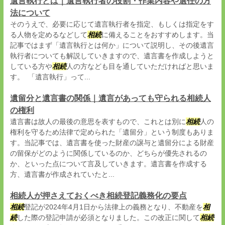
遺言執行とは｜遺言執行者の役割・作業内容や選任の方
法について
そのうえで、必要に応じて遺言執行者を指定、もしくは指定をす
る人物を定めるなどして
相続
に備えることをおすすめします。当
記事ではまず「遺言執行とは何か」について説明し、その後遺言
執行者についても解説していきますので、遺言書を作成しようと
している方や
相続
人の方なども目を通していただければと思いま
す。 「遺言執行」って...
遺留分と遺言書の関係｜遺言があっても守られる相続人
の権利
遺言書は故人の最後の意思を表すもので、これとは別に
相続
人の
権利を守るため法律で定められた「遺留分」という制度もありま
す。当記事では、遺言書を使った財産の譲与と遺留分による財産
の留保がどのように関係しているのか、どちらが優先されるの
か、といった点について言及していきます。遺言書を作成する
方、遺言書が作成されていたと...
相続人が押さえておくべき相続登記義務化の要点
相続
登記が2024年4月1日から法律上の義務となり、不動産を
相
続
した際の登記申請が必須となりました。この改正に関して
相続