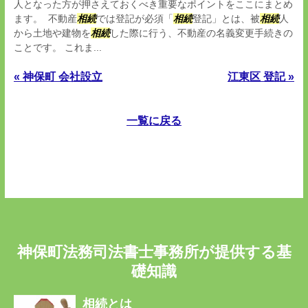
人となった方が押さえておくべき重要なポイントをここにまとめ
ます。 不動産
相続
では登記が必須「
相続
登記」とは、被
相続
人
から土地や建物を
相続
した際に行う、不動産の名義変更手続きの
ことです。 これま...
« 神保町 会社設立
江東区 登記 »
一覧に戻る
神保町法務司法書士事務所が提供する基
礎知識
相続とは