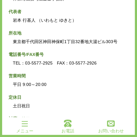
代表者
岩本 行基人 （いわもと ゆきと）
所在地
東京都千代田区神田神保町1丁目32番地大湯ビル303号
電話番号/FAX番号
TEL：03-5577-2925 FAX：03-5577-2926
営業時間
平日 9:00～20:00
定休日
土日祝日
対応エリア
神保町、小川町、水道橋、お茶ノ水、神田、秋葉原
メニュー
お電話
お問い合わせ
※一都三県対応可能