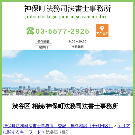
03-5577-2925
アクセス
9:00～20:00
受付時間
土日祝日
定休日
渋谷区 相続/神保町法務司法書士事務所
神保町法務司法書士事務所－登記－無料相談（千代田区）
>
エリア
に関するキーワード
>
渋谷区 相続