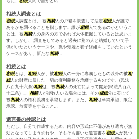
らに、
相続
人間で誰がどの...
相続人調査とは
相続
人調査とは、 被
相続
人の戸籍を調査して法定
相続
人が誰で
あるかを調べることを指します。誰が
相続
人であるのかというこ
とは、被
相続
人の身内の方であれば大体把握しているとは思いま
す。しかし、 調査をしてみると過去に別の人と結婚していて子
供がいたというケースや、孫や甥姪と養子縁組をしていたという
ケースがあり、新たな
相続
...
相続とは
相続
とは、
相続
人が、被
相続
人の一身に専属したもの以外の被
相
続
人の財産に属した一切の権利義務を承継するものです。(民法
八百九十六条)
相続
は、被
相続
人の死亡によって開始(民法八百八
十二条)し、
相続
人が複数人いる場合には、その
相続
分に応じて
被
相続
人の権利義務を承継します。また、
相続
は単純承認、限定
承認、放棄等をすること...
遺言書の検認とは
ただし、自分で作成するため、内容や形式に不備があり遺言が無
効となってしまう恐れや、そもそも書いた遺言書を
相続
人が見つ