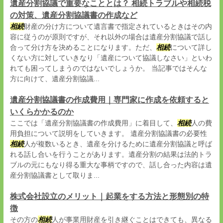
遺産分割協議で重要なこととは？ 相続トラブルや相続税
の対策、遺産分割協議書の作成など
相続
財産の分け方について遺言書で指定されているときはその内
容に従うのが原則ですが、それ以外の場合は遺産分割協議で話し
合って分け方を決めることになります。ただ、
相続
について詳し
くない方に対していきなり「遺産について協議しなさい」といわ
れても困ってしまうのではないでしょうか。 当記事ではそんな
方に向けて、遺産分割協議...
遺産分割協議書の作成費用｜専門家に作成を依頼すると
いくらかかるのか
ここでは「遺産分割協議書の作成費用」に着目して、
相続
人の費
用負担について説明をしていきます。 遺産分割協議書の必要性
相続
人が複数いるとき、遺産を分けるために遺産分割協議と呼ば
れる話し合いを行うことがあります。遺産分割の結果は法的トラ
ブルの元にもなり得る重大な事柄ですので、話し合った内容は遺
産分割協議書として取りま...
株式会社設立のメリット｜起業をする方法と形態別の特
徴
その方の
相続
人が事業用財産を引き継ぐことはできても、異なる