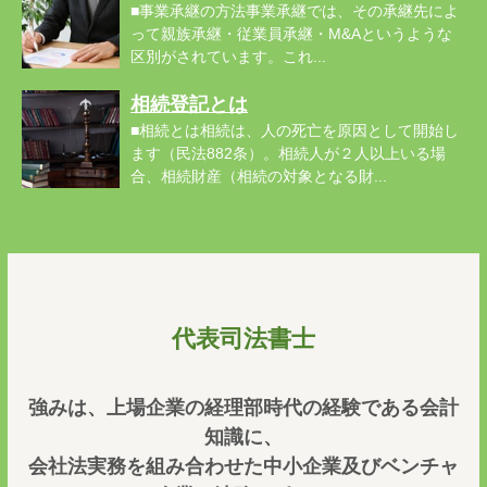
■事業承継の方法事業承継では、その承継先によ
って親族承継・従業員承継・M&Aというような
区別がされています。これ...
相続登記とは
■相続とは相続は、人の死亡を原因として開始し
ます（民法882条）。相続人が２人以上いる場
合、相続財産（相続の対象となる財...
代表司法書士
強みは、上場企業の経理部時代の経験である会計
知識に、
会社法実務を組み合わせた中小企業及びベンチャ