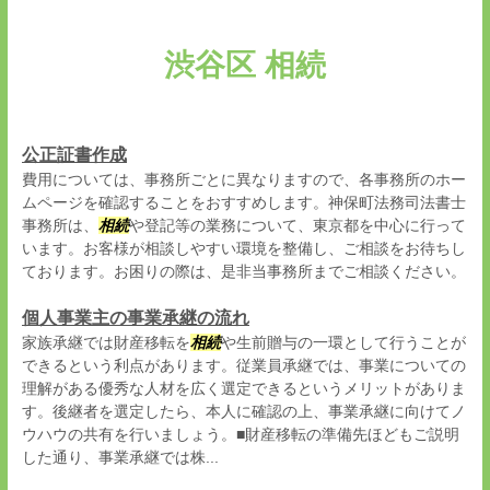
渋谷区 相続
公正証書作成
費用については、事務所ごとに異なりますので、各事務所のホー
ムページを確認することをおすすめします。神保町法務司法書士
事務所は、
相続
や登記等の業務について、東京都を中心に行って
います。お客様が相談しやすい環境を整備し、ご相談をお待ちし
ております。お困りの際は、是非当事務所までご相談ください。
個人事業主の事業承継の流れ
家族承継では財産移転を
相続
や生前贈与の一環として行うことが
できるという利点があります。従業員承継では、事業についての
理解がある優秀な人材を広く選定できるというメリットがありま
す。後継者を選定したら、本人に確認の上、事業承継に向けてノ
ウハウの共有を行いましょう。■財産移転の準備先ほどもご説明
した通り、事業承継では株...