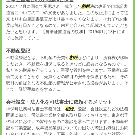
2018年7月に国会で承認され、成立した
相続
法の改正で自筆証書
遺言についての二つの変更がありました。この改正法によって従
来よりも自筆証書遺言がより書きやすくなります。それぞれの制
度は施行日がことなるので、内容と合わせて記載させていただき
たいと思います。 【自筆証書遺言の緩和】2019年1月13日にす
でに施行してい...
不動産登記
不動産登記とは、不動産の売買や
相続
などにより、所有権が移転
したとき、不動産を担保に取るときなどに必要となるものです。
私たちの財産を守るうえで、重要な役割を担います。不動産は高
価であることから、売買などの取引の安全を保護するため、その
取引の前提となる不動産の情報が公示される必要があります。そ
こで、登記手続きをするこ...
会社設立・法人化を司法書士に依頼するメリット
神保町法務司法書士事務所は、
相続
、登記、会社設立などの法務
問題に加え、司法書士業務全般も取り扱っております。東京都千
代田区にお住いの皆様からのご相談を承っております。不動産登
記や商業登記、成年後見業務についてお困りの際はお気軽にお問
い合わせください。迅速・丁寧・的確・フレキシブルな対応で、