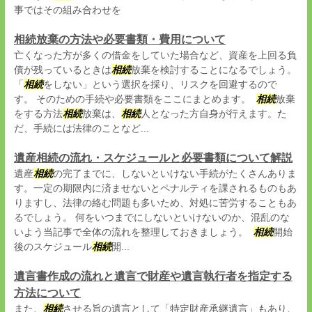
事ではその組み合わせを
相続放棄の方法や必要書類・費用について
亡くなった方が多くの借金をしていた場合など、資産を上回る負
債が残っているときは
相続
放棄を検討することになるでしょう。
「
相続
をしない」という選択を採り、リスクを回避するので
す。 そのための手続や必要書類をここにまとめます。
相続
放棄
をする方法
相続
放棄は、
相続
人となった方自身が行えます。た
だ、手続には法律のことなど...
遺産相続の流れ・スケジュールと必要書類について解説
遺産
相続
の完了までに、しないといけない手続がたくさんありま
す。一定の期限内に済ませないとペナルティを課されるものもあ
りますし、法律の絡む問題も多いため、対処に苦労することもあ
るでしょう。 何をいつまでにしないといけないのか、混乱のな
いよう当記事で全体の流れを整理しておきましょう。
相続
開始
後のスケジュール
相続
開...
遺言書作成の流れと遺言で財産や遺言執行者を指定する
方法について
また、
相続
させる旨の遺言として「特定財産承継遺言」もあり、