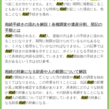
つ起こるか分かりません。また、
相続
が短い期間に複数起こるこ
ともありえます。そのような特殊な
相続
が起こった場合にも、焦
ることなく
相続
手続きを進め...
相続手続きの流れを解説！各種調査や遺産分割、登記の
手順とは
相続
が開始されると、
相続
人、遺族の方は多くの手続きに追われ
ることになります。期間に制限が設けられているものもあるな
か、ミスなく処理をしていかなければなりません。この記事では
相続
手続きの全体像を示すとともに、ポイントとなる手続きにつ
いて具体的な内容を説明していきます。
相続
開始後の手続きに不
安があるという方はぜひ参考...
相続の対象になる財産や人の範囲について解説
相続
が開始されると、亡くなった方の財産や
相続
人の調査を始め
なくてはなりません。この作業を行うことには、当該
相続
の影響
が及ぶ範囲を確定する意義があります。具体的にどのような財産
が
相続
の対象となるのか、また、その財産を承継することになる
相続
人の範囲について以下で解説していきます。
相続
の対象に
なる財産
相続
の対象になる...