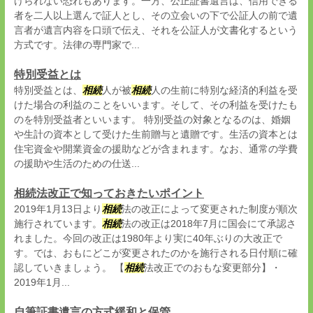
けられない恐れもあります。一方、公正証書遺言は、信用できる
者を二人以上選んで証人とし、その立会いの下で公証人の前で遺
言者が遺言内容を口頭で伝え、それを公証人が文書化するという
方式です。法律の専門家で...
特別受益とは
特別受益とは、
相続
人が被
相続
人の生前に特別な経済的利益を受
けた場合の利益のことをいいます。そして、その利益を受けたも
のを特別受益者といいます。 特別受益の対象となるのは、婚姻
や生計の資本として受けた生前贈与と遺贈です。生活の資本とは
住宅資金や開業資金の援助などが含まれます。なお、通常の学費
の援助や生活のための仕送...
相続法改正で知っておきたいポイント
2019年1月13日より
相続
法の改正によって変更された制度が順次
施行されています。
相続
法の改正は2018年7月に国会にて承認さ
れました。今回の改正は1980年より実に40年ぶりの大改正で
す。では、おもにどこが変更されたのかを施行される日付順に確
認していきましょう。 【
相続
法改正でのおもな変更部分】・
2019年1月...
自筆証書遺言の方式緩和と保管