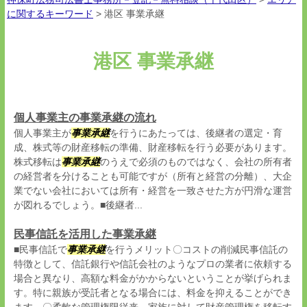
に関するキーワード
>
港区 事業承継
港区 事業承継
個人事業主の事業承継の流れ
個人事業主が
事業承継
を行うにあたっては、後継者の選定・育
成、株式等の財産移転の準備、財産移転を行う必要があります。
株式移転は
事業承継
のうえで必須のものではなく、会社の所有者
の経営者を分けることも可能ですが（所有と経営の分離）、大企
業でない会社においては所有・経営を一致させた方が円滑な運営
が図れるでしょう。■後継者...
民事信託を活用した事業承継
■民事信託で
事業承継
を行うメリット〇コストの削減民事信託の
特徴として、信託銀行や信託会社のようなプロの業者に依頼する
場合と異なり、高額な料金がかからないということが挙げられま
す。特に親族が受託者となる場合には、料金を抑えることができ