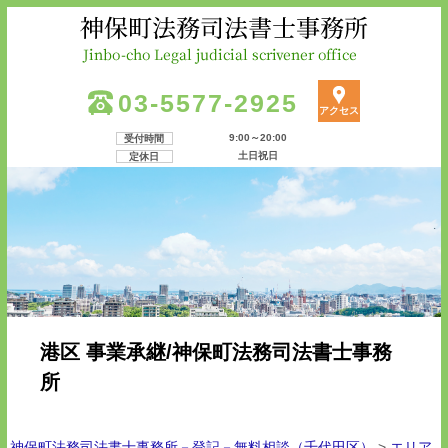
03-5577-2925
アクセス
9:00～20:00
受付時間
土日祝日
定休日
港区 事業承継/神保町法務司法書士事務
所
神保町法務司法書士事務所－登記－無料相談（千代田区）
>
エリア