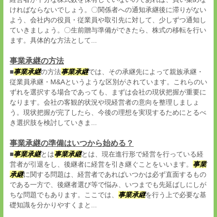
ければならないでしょう。〇関係者への通知承継後に滞りがない
よう、会社内の役員・従業員や取引先に対して、少しずつ通知し
ていきましょう。〇生前贈与準備ができたら、株式の移転を行い
ます。具体的な方法として...
事業承継の方法
■
事業承継
の方法
事業承継
では、その承継先によって親族承継・
従業員承継・M&Aというような区別がされています。これらのい
ずれを選択する場合であっても、まずは会社の現状把握が重要に
なります。会社の客観的状況や現経営者の意向を整理しましょ
う。現状把握が完了したら、今後の理想を実現するためにとるべ
き選択肢を検討していきま...
事業承継の準備はいつから始める？
■
事業承継
とは
事業承継
とは、現在進行形で経営を行っている経
営者が引退をし、後継者に経営を引き継ぐことをいいます。
事業
承継
に関する問題は、経営者であればいつかは必ず直面するもの
である一方で、後継者選び等で悩み、いつまでも先延ばしにしが
ちな問題でもあります。ここでは、
事業承継
を行う上で必要な基
礎知識を分かりやすくまと...