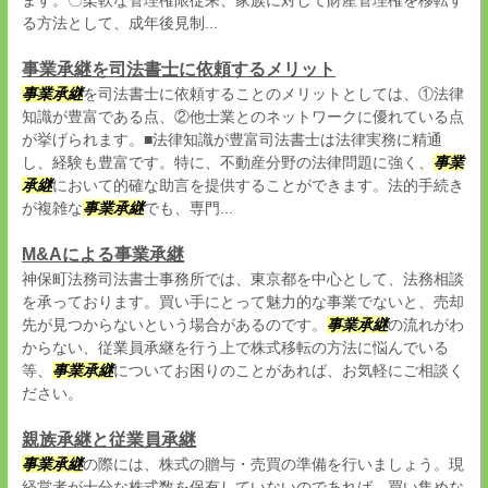
ます。〇柔軟な管理権限従来、家族に対して財産管理権を移転す
る方法として、成年後見制...
事業承継を司法書士に依頼するメリット
事業承継
を司法書士に依頼することのメリットとしては、①法律
知識が豊富である点、②他士業とのネットワークに優れている点
が挙げられます。■法律知識が豊富司法書士は法律実務に精通
し、経験も豊富です。特に、不動産分野の法律問題に強く、
事業
承継
において的確な助言を提供することができます。法的手続き
が複雑な
事業承継
でも、専門...
M&Aによる事業承継
神保町法務司法書士事務所では、東京都を中心として、法務相談
を承っております。買い手にとって魅力的な事業でないと、売却
先が見つからないという場合があるのです。
事業承継
の流れがわ
からない、従業員承継を行う上で株式移転の方法に悩んでいる
等、
事業承継
についてお困りのことがあれば、お気軽にご相談く
ださい。
親族承継と従業員承継
事業承継
の際には、株式の贈与・売買の準備を行いましょう。現
経営者が十分な株式数を保有していないのであれば、買い集めな