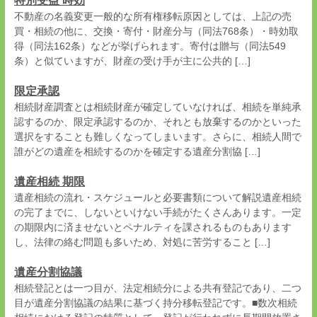
特別受益 時効
不動産の名義変更一般的な所有権移転原因としては、上記の売
買・相続の他に、交換・寄付・財産分与（同法768条）・時効取
得（同法162条）などが挙げられます。寄付は贈与（同法549
条）と似ていますが、財産の受け手が主に公共的 […]
限定承認
相続財産調査とは相続財産が確定していなければ、相続を単純承
認するのか、限定承認するのか、それとも放棄するのかといった
選択をすることも難しくなってしまいます。さらに、相続人間で
誰がどの遺産を相続するのかを確定する遺産分割協 […]
遺産相続 期限
遺産相続の流れ・スケジュールと必要書類について解説遺産相続
の完了までに、しないといけない手続がたくさんあります。一定
の期限内に済ませないとペナルティを課されるものもあります
し、法律の絡む問題も多いため、対処に苦労すること […]
遺産分割協議
相続登記とは一つ目が、法定相続分による共有登記であり、二つ
目が遺産分割協議の結果に基づく持分移転登記です。■数次相続