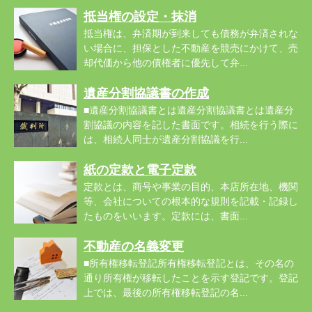
抵当権の設定・抹消
抵当権は、弁済期が到来しても債務が弁済されな
い場合に、担保とした不動産を競売にかけて、売
却代価から他の債権者に優先して弁...
遺産分割協議書の作成
■遺産分割協議書とは遺産分割協議書とは遺産分
割協議の内容を記した書面です。相続を行う際に
は、相続人同士が遺産分割協議を行...
紙の定款と電子定款
定款とは、商号や事業の目的、本店所在地、機関
等、会社についての根本的な規則を記載・記録し
たものをいいます。定款には、書面...
不動産の名義変更
■所有権移転登記所有権移転登記とは、その名の
通り所有権が移転したことを示す登記です。登記
上では、最後の所有権移転登記の名...