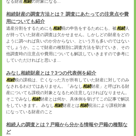
なる財産
相続
の対象になる...
相続財産の調査方法とは？ 調査にあたっての注意点や費
用についても紹介
遺産分割をするためにも
相続
税の申告をするためにも、被
相続
人
が持っていた財産の調査は欠かせません。しかしどの財産をどの
ように調べれば良いのか分からない、という方も多いのではない
でしょうか。ここで財産の種類別に調査方法を挙げていき、その
他調査時の注意点や費用についても解説していきますので参考に
していただければと思いま...
みなし相続財産とは？3つの代表例を紹介
相続
税の課税は、亡くなった方が所有していた財産に対してのみ
なされるわけではありません。「みなし
相続
財産」と呼ばれる財
産についても課税の対象となるため注意しなければなりません。
そこでみなし
相続
財産とは何か、具体例を挙げてこの記事で解説
をしていきます。 みなし
相続
財産とは
相続
税法により課税対象
になっている財産のこと
相続人の調査とは？戸籍から分かる情報や戸籍の種類な
ど