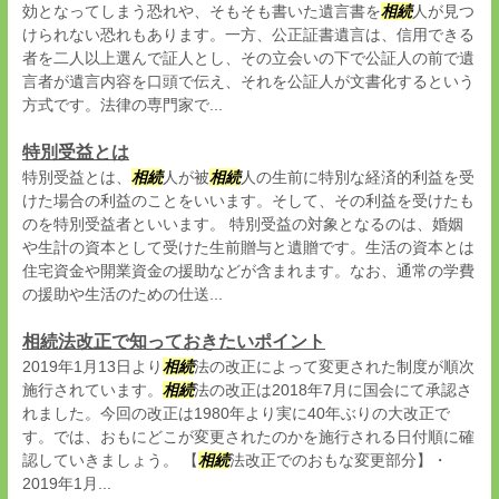
効となってしまう恐れや、そもそも書いた遺言書を
相続
人が見つ
けられない恐れもあります。一方、公正証書遺言は、信用できる
者を二人以上選んで証人とし、その立会いの下で公証人の前で遺
言者が遺言内容を口頭で伝え、それを公証人が文書化するという
方式です。法律の専門家で...
特別受益とは
特別受益とは、
相続
人が被
相続
人の生前に特別な経済的利益を受
けた場合の利益のことをいいます。そして、その利益を受けたも
のを特別受益者といいます。 特別受益の対象となるのは、婚姻
や生計の資本として受けた生前贈与と遺贈です。生活の資本とは
住宅資金や開業資金の援助などが含まれます。なお、通常の学費
の援助や生活のための仕送...
相続法改正で知っておきたいポイント
2019年1月13日より
相続
法の改正によって変更された制度が順次
施行されています。
相続
法の改正は2018年7月に国会にて承認さ
れました。今回の改正は1980年より実に40年ぶりの大改正で
す。では、おもにどこが変更されたのかを施行される日付順に確
認していきましょう。 【
相続
法改正でのおもな変更部分】・
2019年1月...