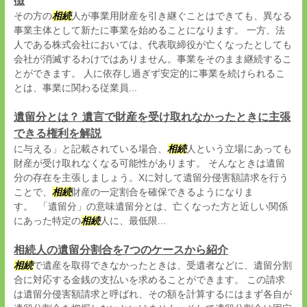
徴
その方の
相続
人が事業用財産を引き継ぐことはできても、異なる
事業主体として新たに事業を始めることになります。 一方、法
人である株式会社においては、代表取締役が亡くなったとしても
会社が消滅するわけではありません。事業をそのまま継続するこ
とができます。 人に依存し過ぎず安定的に事業を続けられるこ
とは、事業に関わる従業員...
遺留分とは？ 遺言で財産を受け取れなかったときに主張
できる権利を解説
に与える」と記載されている場合、
相続
人という立場にあっても
財産が受け取れなくなる可能性があります。 そんなときは遺留
分の存在を主張しましょう。Xに対して遺留分侵害額請求を行う
ことで、
相続
財産の一定割合を確保できるようになりま
す。 「遺留分」の意味遺留分とは、亡くなった方と近しい関係
にあった特定の
相続
人に、最低限...
相続人の遺留分割合を7つのケースから紹介
相続
で遺産を取得できなかったときは、受遺者などに、遺留分割
合に対応する金銭の支払いを求めることができます。 この請求
は遺留分侵害額請求と呼ばれ、その額を計算するにはまず各自が