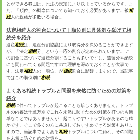
とができる範囲は、民法の規定により決まっているからです。ま
た、「順位」の概念についても知っておく必要があります。被
相
続
人の親族が多数いる場合...
法定相続人の割合について｜順位別に具体例を挙げて相
続分を紹介
遺産
相続
は、遺産分割協議により取得分を決めることができます
が、「法定
相続
分」という一応の割合が定められています。 こ
の割合に基づいて遺産分割することも多いですし、遺留分や納税
にも関わってくる問題ですので理解を深めておくことが大事で
す。法定
相続
人の「順位」が
相続
割合に影響しますので、当記事
ではこの順位別に
相続
...
よくある相続トラブルと問題を未然に防ぐための対策を
紹介
相続
に伴ってトラブルが起こることも珍しくありません。トラブ
ルの内容は千差万別でこれを未然に防ぐための対策を打つのも簡
単なことではありませんが、起こりやすいトラブルがあるのも確
かです。そこで多くの方に共通しておすすめできる対策もありま
すので、当記事でよくある
相続
トラブルについて触れ、その問題
を未然に防ぐための対策を...