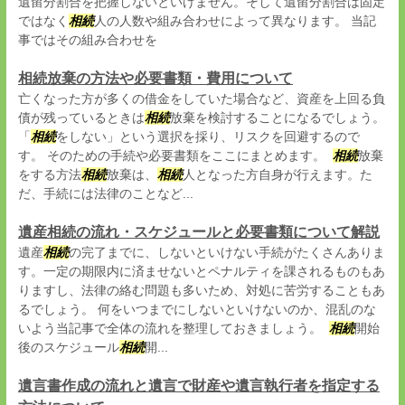
遺留分割合を把握しないといけません。そして遺留分割合は固定
ではなく
相続
人の人数や組み合わせによって異なります。 当記
事ではその組み合わせを
相続放棄の方法や必要書類・費用について
亡くなった方が多くの借金をしていた場合など、資産を上回る負
債が残っているときは
相続
放棄を検討することになるでしょう。
「
相続
をしない」という選択を採り、リスクを回避するので
す。 そのための手続や必要書類をここにまとめます。
相続
放棄
をする方法
相続
放棄は、
相続
人となった方自身が行えます。た
だ、手続には法律のことなど...
遺産相続の流れ・スケジュールと必要書類について解説
遺産
相続
の完了までに、しないといけない手続がたくさんありま
す。一定の期限内に済ませないとペナルティを課されるものもあ
りますし、法律の絡む問題も多いため、対処に苦労することもあ
るでしょう。 何をいつまでにしないといけないのか、混乱のな
いよう当記事で全体の流れを整理しておきましょう。
相続
開始
後のスケジュール
相続
開...
遺言書作成の流れと遺言で財産や遺言執行者を指定する