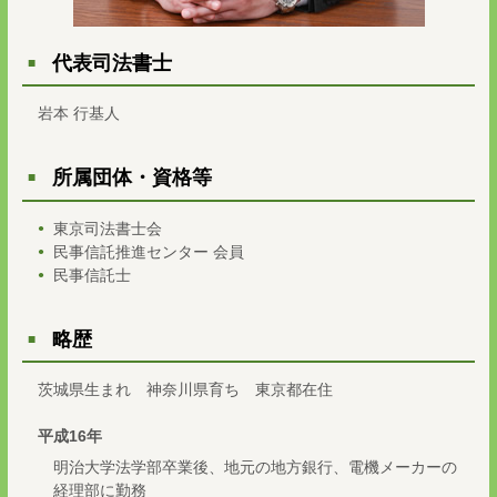
代表司法書士
岩本 行基人
所属団体・資格等
東京司法書士会
民事信託推進センター 会員
民事信託士
略歴
茨城県生まれ 神奈川県育ち 東京都在住
平成16年
明治大学法学部卒業後、地元の地方銀行、電機メーカーの
経理部に勤務