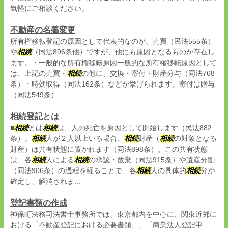
気軽にご相談ください。
不動産の名義変更
所有権移転登記の原因として代表的なのが、売買（民法555条）
や
相続
（同法896条他）ですが、他にも原因となるものが存在し
ます。・一般的な所有権移転原因一般的な所有権移転原因として
は、上記の売買・
相続
の他に、交換・寄付・財産分与（同法768
条）・時効取得（同法162条）などが挙げられます。寄付は贈与
（同法549条）...
相続登記とは
■
相続
とは
相続
は、人の死亡を原因として開始します（民法882
条）。
相続
人が２人以上いる場合、
相続
財産（
相続
の対象となる
財産）は共有状態に置かれます（同法898条）。この共有状態
は、各
相続
人による
相続
の承認・放棄（同法915条）や遺産分割
（同法906条）の過程を経ることで、各
相続
人の具体的
相続
分が
確定し、解消されま...
登記書類の作成
神保町法務司法書士事務所では、東京都内を中心に、関東近郊に
おける「不動産登記における必要書類」、「商業法人登記申