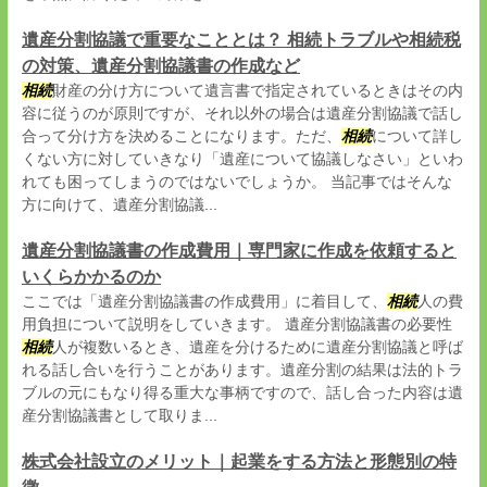
遺産分割協議で重要なこととは？ 相続トラブルや相続税
の対策、遺産分割協議書の作成など
相続
財産の分け方について遺言書で指定されているときはその内
容に従うのが原則ですが、それ以外の場合は遺産分割協議で話し
合って分け方を決めることになります。ただ、
相続
について詳し
くない方に対していきなり「遺産について協議しなさい」といわ
れても困ってしまうのではないでしょうか。 当記事ではそんな
方に向けて、遺産分割協議...
遺産分割協議書の作成費用｜専門家に作成を依頼すると
いくらかかるのか
ここでは「遺産分割協議書の作成費用」に着目して、
相続
人の費
用負担について説明をしていきます。 遺産分割協議書の必要性
相続
人が複数いるとき、遺産を分けるために遺産分割協議と呼ば
れる話し合いを行うことがあります。遺産分割の結果は法的トラ
ブルの元にもなり得る重大な事柄ですので、話し合った内容は遺
産分割協議書として取りま...
株式会社設立のメリット｜起業をする方法と形態別の特