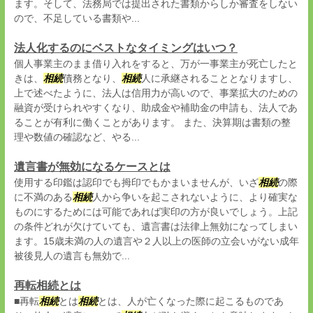
ます。そして、法務局では提出された書類からしか審査をしない
ので、不足している書類や...
法人化するのにベストなタイミングはいつ？
個人事業主のまま借り入れをすると、万が一事業主が死亡したと
きは、
相続
債務となり、
相続
人に承継されることとなりますし、
上で述べたように、法人は信用力が高いので、事業拡大のための
融資が受けられやすくなり、助成金や補助金の申請も、法人であ
ることが有利に働くことがあります。 また、決算期は書類の整
理や数値の確認など、やる...
遺言書が無効になるケースとは
使用する印鑑は認印でも拇印でもかまいませんが、いざ
相続
の際
に不満のある
相続
人から争いを起こされないように、より確実な
ものにするためには可能であれば実印の方が良いでしょう。上記
の条件どれが欠けていても、遺言書は法律上無効になってしまい
ます。15歳未満の人の遺言や２人以上の医師の立会いがない成年
被後見人の遺言も無効で...
再転相続とは
■再転
相続
とは
相続
とは、人が亡くなった際に起こるものであ