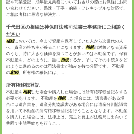
記や商業登記、成年後見業務についてお困りの際はお気軽にお問
い合わせください。迅速・丁寧・的確・フレキシブルな対応で、
ご相談者様に最適な解決方...
千代田区の相続は神保町法務司法書士事務所にご相談く
ださい
相続
においては、今まで資産を保有していた人から次世代の人
へ、資産の持ち主が移ることになります。
相続
の対象となる資産
のうち、特に大きな価値を持つことが多いのは不動産です。保有
不動産を、どのように、誰に
相続
するか、そしてその手続きをど
のように進めるのかは司法書士が強みを持つ分野です。 不動産
の
相続
、所有権の移転には、...
所有権移転登記
不動産を
相続
した場合や購入した場合には所有権移転登記をする
必要があります。 不動産を
相続
した場合には、遺言書がある場
合には遺言書を、遺産分割協議書がある場合には遺産分割協議書
を用いて不動産の所有権移転登記を行うこととなります。不動産
を購入した場合には、法律上は、売主と買主が法務局に出向いて
共同で申請手続きを行うこ...