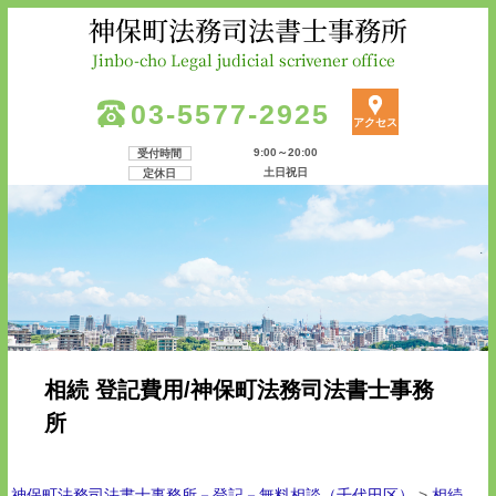
03-5577-2925
アクセス
9:00～20:00
受付時間
土日祝日
定休日
相続 登記費用/神保町法務司法書士事務
所
神保町法務司法書士事務所－登記－無料相談（千代田区）
>
相続