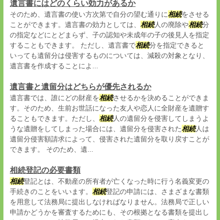
遺言書にはどのくらい効力があるか
そのため、遺言書の使い方次第で自分の望む通りに
相続
をさせる
ことができます。遺言書の効力としては、
相続
人の廃除や
相続
分
の指定などにとどまらず、子の認知や未成年の子の後見人を指定
することもできます。 ただし、遺言書で
相続
分を指定できると
いっても遺留分は侵害するものについては、減殺の対象となり、
遺言書を作成することによ...
遺言書と遺留分はどちらが優先されるか
遺言書では、誰にどの財産を
相続
させるかを決めることができま
す。そのため、生前お世話になった友人や恋人に全財産を遺贈す
ることもできます。ただし、
相続
人の遺留分を侵害してしまうよ
うな遺贈をしてしまった場合には、遺留分を侵害された
相続
人は
遺留分侵害額請求によって、侵害された遺留分を取り戻すことが
できます。 そのため、遺...
相続登記の必要書類
相続
登記とは、不動産の所有者が亡くなった時に行う名義変更の
手続きのことをいいます。
相続
登記の申請には、さまざまな書類
を用意して法務局に提出しなければなりません。法務局で正しい
申請かどうかを審査するためにも、その根拠となる書類を提出し