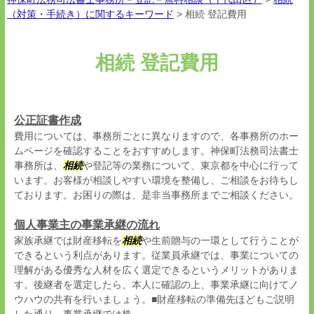
（対策・手続き）に関するキーワード
>
相続 登記費用
相続 登記費用
公正証書作成
費用については、事務所ごとに異なりますので、各事務所のホー
ムページを確認することをおすすめします。神保町法務司法書士
事務所は、
相続
や登記等の業務について、東京都を中心に行って
います。お客様が相談しやすい環境を整備し、ご相談をお待ちし
ております。お困りの際は、是非当事務所までご相談ください。
個人事業主の事業承継の流れ
家族承継では財産移転を
相続
や生前贈与の一環として行うことが
できるという利点があります。従業員承継では、事業についての
理解がある優秀な人材を広く選定できるというメリットがありま
す。後継者を選定したら、本人に確認の上、事業承継に向けてノ
ウハウの共有を行いましょう。■財産移転の準備先ほどもご説明