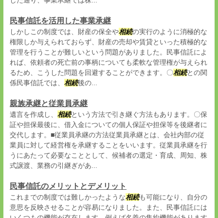
した通り、事業承継では株...
民事信託を活用した事業承継
しかしこの制度では、財産の保全や
相続
の実行のように消極的な
権限しか与えられておらず、財産の売却や賃貸といった積極的な
管理を行うことが難しいという問題がありました。民事信託によ
れば、依頼者の死亡前の事柄についても柔軟な管理権が与えられ
るため、こうした問題を回避することができます。〇
相続
との関
係民事信託では、
相続
後の...
親族承継と従業員承継
遺言を作成し、
相続
という方法で引き継ぐ方法もあります。〇保
証や担保最後に、借入金についての個人保証や担保等を後継者に
交代します。■従業員承継の方法従業員承継とは、会社内部の従
業員に対して経営権を承継することをいいます。従業員承継を行
うにあたって必要なこととして、候補者の選定・育成、周知、株
式譲渡、業務の引継ぎがあ...
民事信託のメリットとデメリット
これまでの制度では難しかったような
相続
も可能になり、自分の
意思を反映させることが容易になりました。また、民事信託には
いくつもの機能が存在します。例えば名義の集約機能があります