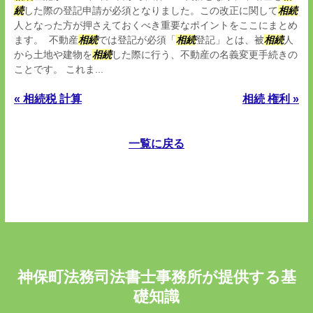
続
した際の登記申請が必須となりました。この改正に関して
相続
人となった方が押さえておくべき重要なポイントをここにまとめ
ます。 不動産
相続
では登記が必須「
相続
登記」とは、被
相続
人
から土地や建物を
相続
した際に行う、不動産の名義変更手続きの
ことです。 これま...
« 相続税 計算
相続 権利 »
一覧に戻る
神保町法務司法書士事務所が提供する基
礎知識