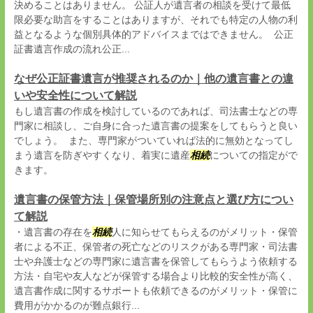
決めることはありません。 公証人が遺言者の相談を受けて最低
限必要な助言をすることはありますが、それでも特定の人物の利
益となるような個別具体的アドバイスまではできません。 公正
証書遺言作成の流れ公正...
なぜ公正証書遺言が推奨されるのか｜他の遺言書との違
いや安全性について解説
もし遺言書の作成を検討しているのであれば、司法書士などの専
門家に相談し、ご自身に合った遺言書の提案をしてもらうと良い
でしょう。 また、専門家がついていれば法的に無効となってし
まう遺言を防ぎやすくなり、着実に遺産
相続
についての指定がで
きます。
遺言書の保管方法｜保管場所別の注意点と選び方につい
て解説
・遺言書の存在を
相続
人に知らせてもらえるのがメリット・保管
者による不正、保管者の死亡などのリスクがある専門家・司法書
士や弁護士などの専門家に遺言書を保管してもらうよう依頼する
方法・自宅や友人などが保管する場合より比較的安全性が高く、
遺言書作成に関するサポートも依頼できるのがメリット・保管に
費用がかかるのが難点銀行...