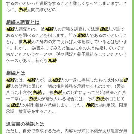
するのかといった選択をすることも難しくなってしまいます。さ
らに、
相続
人間で誰がどの...
相続人調査とは
相続
人調査とは、 被
相続
人の戸籍を調査して法定
相続
人が誰で
あるかを調べることを指します。誰が
相続
人であるのかというこ
とは、被
相続
人の身内の方であれば大体把握しているとは思いま
す。しかし、 調査をしてみると過去に別の人と結婚していて子
供がいたというケースや、孫や甥姪と養子縁組をしていたという
ケースがあり、新たな
相続
...
相続とは
相続
とは、
相続
人が、被
相続
人の一身に専属したもの以外の被
相
続
人の財産に属した一切の権利義務を承継するものです。(民法
八百九十六条)
相続
は、被
相続
人の死亡によって開始(民法八百八
十二条)し、
相続
人が複数人いる場合には、その
相続
分に応じて
被
相続
人の権利義務を承継します。また、
相続
は単純承認、限定
承認、放棄等をすること...
遺言書の検認とは
ただし、自分で作成するため、内容や形式に不備があり遺言が無