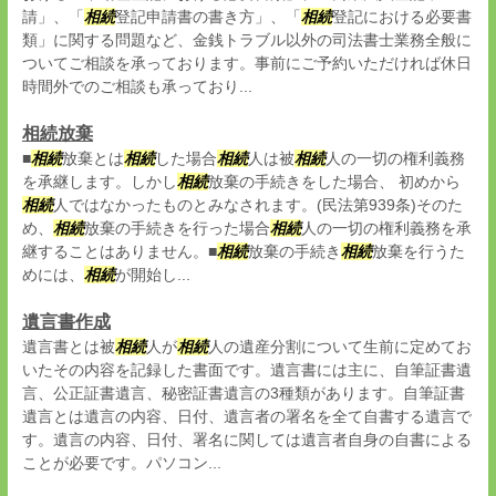
請」、「
相続
登記申請書の書き方」、「
相続
登記における必要書
類」に関する問題など、金銭トラブル以外の司法書士業務全般に
ついてご相談を承っております。事前にご予約いただければ休日
時間外でのご相談も承っており...
相続放棄
■
相続
放棄とは
相続
した場合
相続
人は被
相続
人の一切の権利義務
を承継します。しかし
相続
放棄の手続きをした場合、 初めから
相続
人ではなかったものとみなされます。(民法第939条)そのた
め、
相続
放棄の手続きを行った場合
相続
人の一切の権利義務を承
継することはありません。■
相続
放棄の手続き
相続
放棄を行うた
めには、
相続
が開始し...
遺言書作成
遺言書とは被
相続
人が
相続
人の遺産分割について生前に定めてお
いたその内容を記録した書面です。遺言書には主に、自筆証書遺
言、公正証書遺言、秘密証書遺言の3種類があります。自筆証書
遺言とは遺言の内容、日付、遺言者の署名を全て自書する遺言で
す。遺言の内容、日付、署名に関しては遺言者自身の自書による
ことが必要です。パソコン...