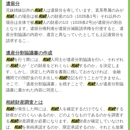
遺留分
兄妹姉妹以外の
相続
人は遺留分を有しています。直系尊属のみが
相続
人の場合は被
相続
人の財産の1/3（1028条1号）それ以外の
場合は全体で被
相続
人の財産の1/2（1028条2号)が遺留分の割合
となります。遺留分権利者が遺留分減殺請求権を行使すると、遺
産分割協議の内容や、遺言と異なっていたとしても上記遺留分を
請求するこ...
遺産分割協議書の作成
相続
を行う際には、
相続
人同士が遺産分割協議を行い、それぞれ
の
相続
人が「どの財産をどれくらい
相続
するのか」を決定しま
す。しかし、決定した内容を書面に残しておかなければ、 金融
機関での預貯金の引き出しや
相続
登記を行うことができません。
そこで、「遺産分割協議書」を残すことで、
相続
人が遺産分割協
議書に書かれた内容に同意し...
相続財産調査とは
相続
が発生した時には、
相続
人を確定するだけでなく、
相続
する
財産がどのくらいあるのか、どのようなものであるのかを調査す
る
相続
財産調査が必要になります。
相続
財産が確定していなけれ
ば、
相続
を単純承認するのか、限定承認するのか、それとも放棄