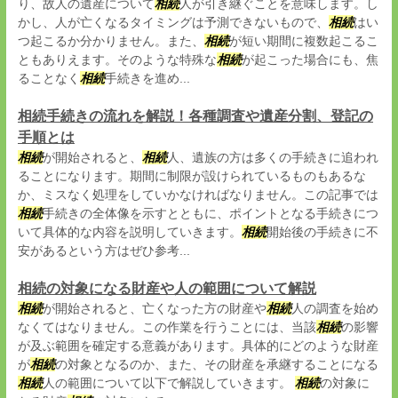
り、故人の遺産について
相続
人が引き継ぐことを意味します。し
かし、人が亡くなるタイミングは予測できないもので、
相続
はい
つ起こるか分かりません。また、
相続
が短い期間に複数起こるこ
ともありえます。そのような特殊な
相続
が起こった場合にも、焦
ることなく
相続
手続きを進め...
相続手続きの流れを解説！各種調査や遺産分割、登記の
手順とは
相続
が開始されると、
相続
人、遺族の方は多くの手続きに追われ
ることになります。期間に制限が設けられているものもあるな
か、ミスなく処理をしていかなければなりません。この記事では
相続
手続きの全体像を示すとともに、ポイントとなる手続きにつ
いて具体的な内容を説明していきます。
相続
開始後の手続きに不
安があるという方はぜひ参考...
相続の対象になる財産や人の範囲について解説
相続
が開始されると、亡くなった方の財産や
相続
人の調査を始め
なくてはなりません。この作業を行うことには、当該
相続
の影響
が及ぶ範囲を確定する意義があります。具体的にどのような財産
が
相続
の対象となるのか、また、その財産を承継することになる
相続
人の範囲について以下で解説していきます。
相続
の対象に