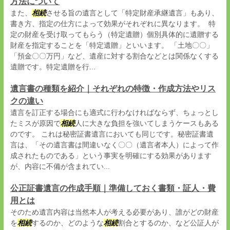
方法について
また、
相続
させる旨の遺言として「特定財産承継遺言」もあり、
書き方、指定の仕方によって効果がそれぞれに異なります。 特
定の財産を受け取ってもらう（特定遺贈）個別具体的に遺贈する
財産を指定することを「特定遺贈」といいます。 「土地〇〇」
「預金〇〇万円」など、遺産に対する割合などとは関係なくする
遺贈です。特定遺贈を行...
遺言書の種類を紹介｜それぞれの特徴・作成方法やリス
クの違い
遺言を訂正する場合にも適式に行わなければならず、ちょっとし
たミスが原因で
相続
人に大きな負担を強いてしまうケースもある
のです。 これは秘密証書遺言においても同じです。秘密証書遺
言は、「その遺言書は間違いなく〇〇（遺言者本人）によって作
成されたものである」という事実を明確にする効果があります
が、内容に不備が含まれてい...
公正証書遺言の作成手順｜準備しておく書類・証人・費
用とは
そのため遺言内容は当然本人が考える必要があり、誰がどの財産
を
相続
するのか、どのような
相続
割合とするのか、など公証人が