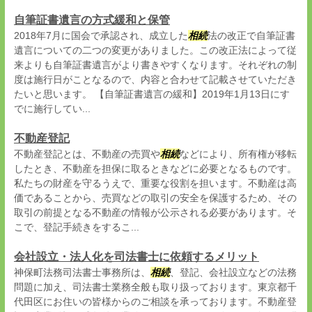
自筆証書遺言の方式緩和と保管
2018年7月に国会で承認され、成立した
相続
法の改正で自筆証書
遺言についての二つの変更がありました。この改正法によって従
来よりも自筆証書遺言がより書きやすくなります。それぞれの制
度は施行日がことなるので、内容と合わせて記載させていただき
たいと思います。 【自筆証書遺言の緩和】2019年1月13日にす
でに施行してい...
不動産登記
不動産登記とは、不動産の売買や
相続
などにより、所有権が移転
したとき、不動産を担保に取るときなどに必要となるものです。
私たちの財産を守るうえで、重要な役割を担います。不動産は高
価であることから、売買などの取引の安全を保護するため、その
取引の前提となる不動産の情報が公示される必要があります。そ
こで、登記手続きをするこ...
会社設立・法人化を司法書士に依頼するメリット
神保町法務司法書士事務所は、
相続
、登記、会社設立などの法務
問題に加え、司法書士業務全般も取り扱っております。東京都千
代田区にお住いの皆様からのご相談を承っております。不動産登