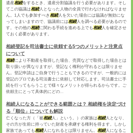
遺産
相続
をするとき、遺産分割協議を行う必要があります。そし
てこの協議は
相続
人となった人物の全員で行わなければなりませ
ん。1人でも参加すべき
相続
人を欠いた場合には協議が無効にな
ってしまいますので、協議前には
相続
人を調べる必要があるので
す。その他の
相続
に関わる手続を進める上でも
相続
人を確定させ
ておく必要があります。
相続登記を司法書士に依頼する5つのメリットと注意点
について
相続
により不動産を取得した場合、売買などで取得した場合とは
取り扱いが異なりますが、登記なく権利が守れるとは限りませ
ん。登記申請はご自身で行うこともできるのですが、一般的には
登記のプロである司法書士に依頼して対応します。司法書士に手
続を行ってもらうことで様々なメリットが得られるからです。ご
依頼主にとって具体的にどの...
相続人になることができる範囲とは？ 相続権を決定づけ
る「順位」についても解説
亡くなった方（「被
相続
人」という。）の家族は
相続
人となり、
その方が生前に持っていた財産を承継する権利を得ます。しかし
家族であっても
相続
人になれるとは限りません。
相続
人になるこ