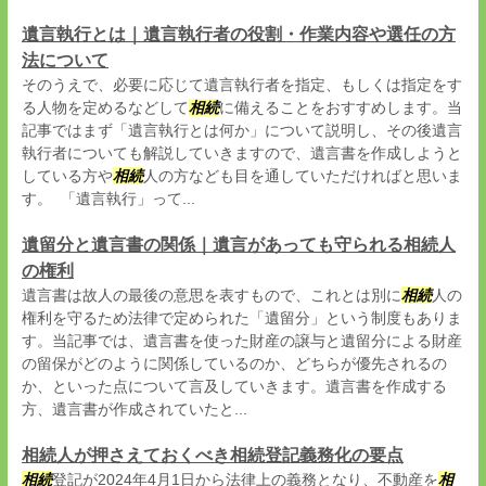
遺言執行とは｜遺言執行者の役割・作業内容や選任の方
法について
そのうえで、必要に応じて遺言執行者を指定、もしくは指定をす
る人物を定めるなどして
相続
に備えることをおすすめします。当
記事ではまず「遺言執行とは何か」について説明し、その後遺言
執行者についても解説していきますので、遺言書を作成しようと
している方や
相続
人の方なども目を通していただければと思いま
す。 「遺言執行」って...
遺留分と遺言書の関係｜遺言があっても守られる相続人
の権利
遺言書は故人の最後の意思を表すもので、これとは別に
相続
人の
権利を守るため法律で定められた「遺留分」という制度もありま
す。当記事では、遺言書を使った財産の譲与と遺留分による財産
の留保がどのように関係しているのか、どちらが優先されるの
か、といった点について言及していきます。遺言書を作成する
方、遺言書が作成されていたと...
相続人が押さえておくべき相続登記義務化の要点
相続
登記が2024年4月1日から法律上の義務となり、不動産を
相