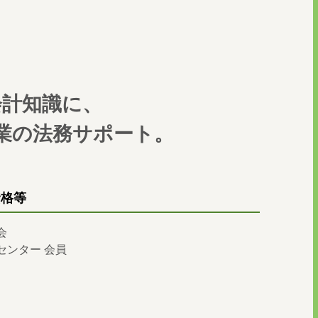
会計知識に、
業の法務サポート。
資格等
会
センター 会員