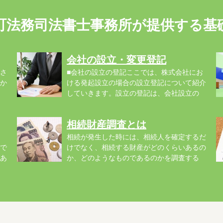
町法務司法書士事務所が提供する基
会社の設立・変更登記
さ
■会社の設立の登記ここでは、株式会社にお
か
ける発起設立の場合の設立登記について紹介
していきます。設立の登記は、会社設立の
手...
を.
相続財産調査とは
相続が発生した時には、相続人を確定するだ
で
けでなく、相続する財産がどのくらいあるの
あ
か、どのようなものであるのかを調査する
相...
関.