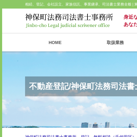
相続、登記、会社設立、家族信託、事業継承、司法書士業務全般 |
身近
あな
HOME
取扱業務
不動産登記/神保町法務司法書