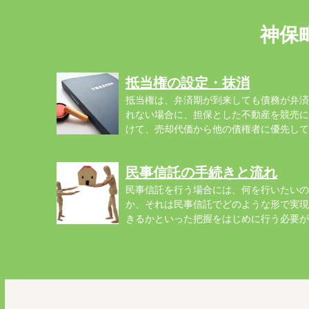
神保
抵当権の設定・抹消
抵当権は、弁済期が到来しても債務が弁済
れない場合に、担保とした不動産を競売に
けて、売却代価から他の債権者に優先して
弁...
民事信託の手続きと流れ
民事信託を行う場合には、何を行いたいの
か、それは民事信託でどのような形で実現
きるかといった把握をはじめに行う必要が
り...