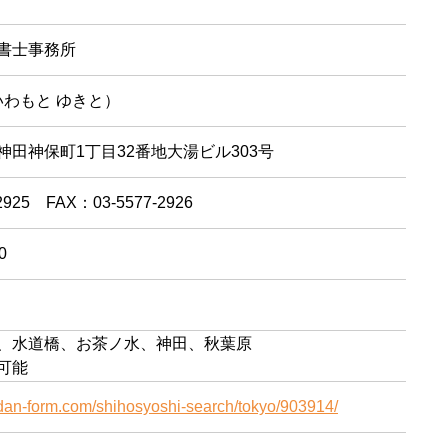
書士事務所
いわもと ゆきと）
田神保町1丁目32番地大湯ビル303号
2925 FAX：03-5577-2926
0
、水道橋、お茶ノ水、神田、秋葉原
可能
dan-form.com/shihosyoshi-search/tokyo/903914/