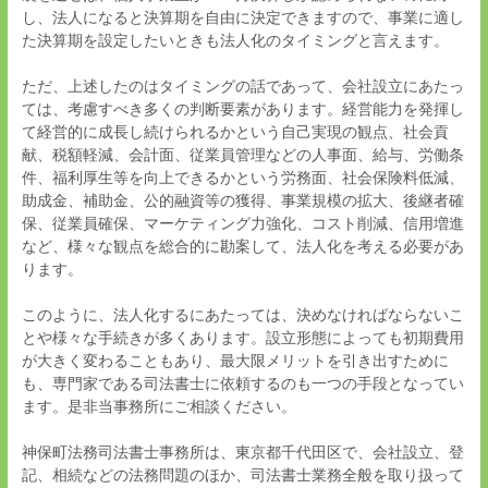
し、法人になると決算期を自由に決定できますので、事業に適し
た決算期を設定したいときも法人化のタイミングと言えます。
ただ、上述したのはタイミングの話であって、会社設立にあたっ
ては、考慮すべき多くの判断要素があります。経営能力を発揮し
て経営的に成長し続けられるかという自己実現の観点、社会貢
献、税額軽減、会計面、従業員管理などの人事面、給与、労働条
件、福利厚生等を向上できるかという労務面、社会保険料低減、
助成金、補助金、公的融資等の獲得、事業規模の拡大、後継者確
保、従業員確保、マーケティング力強化、コスト削減、信用増進
など、様々な観点を総合的に勘案して、法人化を考える必要があ
ります。
このように、法人化するにあたっては、決めなければならないこ
とや様々な手続きが多くあります。設立形態によっても初期費用
が大きく変わることもあり、最大限メリットを引き出すために
も、専門家である司法書士に依頼するのも一つの手段となってい
ます。是非当事務所にご相談ください。
神保町法務司法書士事務所は、東京都千代田区で、会社設立、登
記、相続などの法務問題のほか、司法書士業務全般を取り扱って