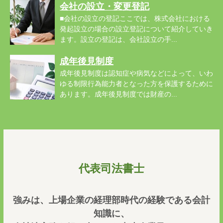
会社の設立・変更登記
■会社の設立の登記ここでは、株式会社における
発起設立の場合の設立登記について紹介していき
ます。設立の登記は、会社設立の手...
成年後見制度
成年後見制度は認知症や病気などによって、いわ
ゆる制限行為能力者となった方を保護するために
あります。成年後見制度では財産の...
代表司法書士
強みは、上場企業の経理部時代の経験である会計
知識に、