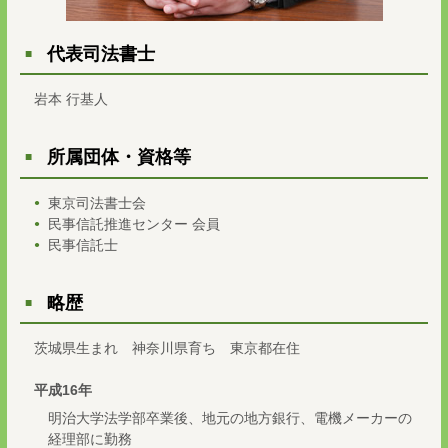
代表司法書士
岩本 行基人
所属団体・資格等
東京司法書士会
民事信託推進センター 会員
民事信託士
略歴
茨城県生まれ 神奈川県育ち 東京都在住
平成16年
明治大学法学部卒業後、地元の地方銀行、電機メーカーの
経理部に勤務