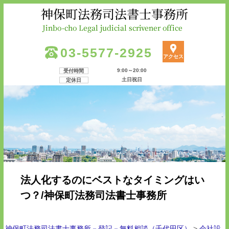
03-5577-2925
アクセス
9:00～20:00
受付時間
土日祝日
定休日
法人化するのにベストなタイミングはい
つ？/神保町法務司法書士事務所
神保町法務司法書士事務所－登記－無料相談（千代田区）
>
会社設