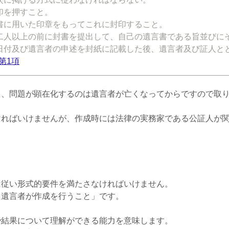
印を押すこと。
書に用いた印章をもってこれに封印すること。
二人以上の前に封書を提出して、自己の遺言書である旨並びに
日付及び遺言者の申述を封紙に記載した後、遺言者及び証人と
第
1
項
し、問題が顕在化するのは遺言者が亡くなってからですので取
ければいけませんが、作成時には法律の実務家である公証人が
に従い形式的要件を満たさなければいけません。
た遺言者が作成を行うこと」です。
や結果について理解ができる能力を意味します。