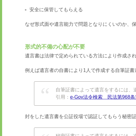
安全に保管してもらえる
なぜ形式面や遺言能力で問題となりにくいのか、
形式的不備の心配が不要
遺言書は法律で定められている方法により作成さ
例えば遺言者の自書により
1
人で作成する自筆証書
自筆証書によって遺言をするには、
引用：
e-Gov
法令検索 民法第
968
条
封をした遺言書を公証役場で認証してもらう秘密
秘密証書によって遺言をするには、