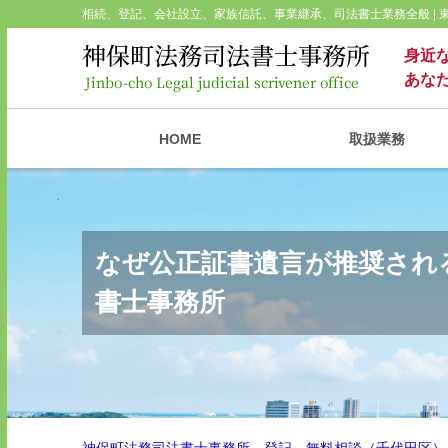
相続、登記、会社設立、家族信託、事業継承、司法書士業務全般 |
身近
あな
HOME
取扱業務
なぜ公正証書遺言が推奨され
書士事務所