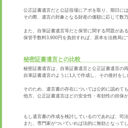
公正証書遺言だと公証役場にアポを取り、期日に
その際、遺言の対象となる財産の価額に応じて数
また、自筆証書遺言等だと保管に関する問題があ
保管手数料
3,900
円を負担すれば、原本を法務局に
秘密証書遺言との比較
秘密証書遺言は、自筆証書遺言と公正証書遺言の
自筆証書遺言のように
1
人で作成し、その後封をし
そのため、遺言書の存在については公的に認めて
他方、公正証書遺言ほどの安全性・有効性の担保
もし遺言書の作成を検討しているのであれば、司
また、専門家がついていれば法的に無効となって