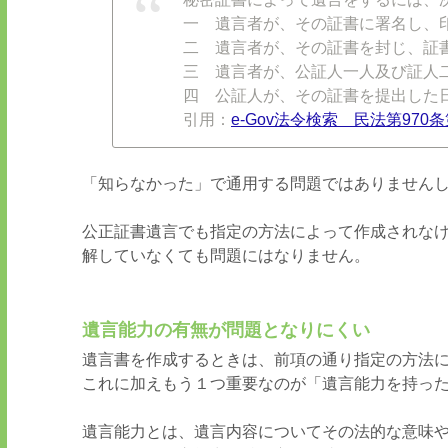
一 遺言者が、その証書に署名し、
二 遺言者が、その証書を封じ、証
三 遺言者が、公証人一人及び証人
四 公証人が、その証書を提出した
引用：
e-Gov
法令検索 民法第
970
条
「知らなかった」で通用する問題ではありません
公正証書遺言でも指定の方法によって作成されな
解していなくても問題にはなりません。
遺言能力の有無が問題となりにくい
遺言書を作成するときは、前項の通り指定の方法
これに加えもう１つ重要なのが「遺言能力を持っ
遺言能力とは、遺言内容についてその法的な意味