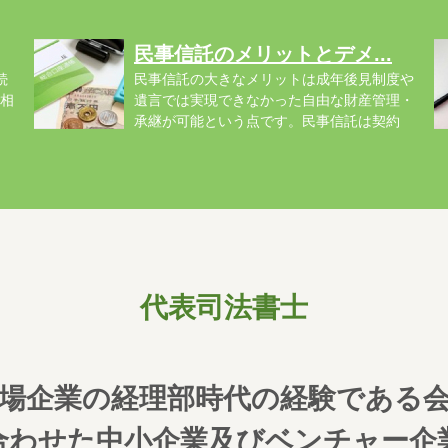
号...
民事信託のメリットとデメ...
続
民事信託の大きなメリットは成年後見制度や
相
遺言では実現できなかった自由な財産管理・
承継が可能という点です。民事信託は契約
行...
る.
代表司法書士
場企業の経理部時代の経験である
合わせた中小企業及びベンチャー企