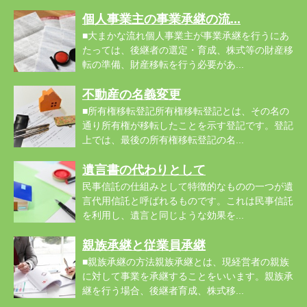
個人事業主の事業承継の流...
■大まかな流れ個人事業主が事業承継を行うにあ
たっては、後継者の選定・育成、株式等の財産移
転の準備、財産移転を行う必要があ...
不動産の名義変更
■所有権移転登記所有権移転登記とは、その名の
通り所有権が移転したことを示す登記です。登記
上では、最後の所有権移転登記の名...
遺言書の代わりとして
民事信託の仕組みとして特徴的なものの一つが遺
言代用信託と呼ばれるものです。これは民事信託
を利用し、遺言と同じような効果を...
親族承継と従業員承継
■親族承継の方法親族承継とは、現経営者の親族
に対して事業を承継することをいいます。親族承
継を行う場合、後継者育成、株式移...