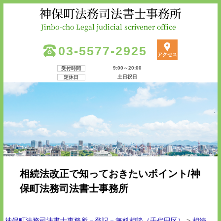
03-5577-2925
アクセス
9:00～20:00
受付時間
土日祝日
定休日
相続法改正で知っておきたいポイント/神
保町法務司法書士事務所
神保町法務司法書士事務所－登記－無料相談（千代田区）
>
相続