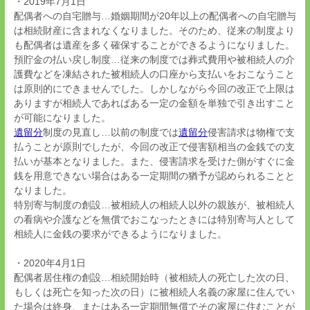
・2019年7月1日
配偶者への自宅贈与…婚姻期間が20年以上の配偶者への自宅贈与
は相続財産に含まれなくなりました。そのため、従来の制度より
も配偶者は遺産を多く確保することができるようになりました。
預貯金の払い戻し制度…従来の制度では葬式費用や被相続人の介
護費などを凍結された被相続人の口座から支払いをおこなうこと
は原則的にできませんでした。しかしながら今回の改正で上限は
ありますが相続人であればある一定の金額を単独で引き出すこと
が可能になりました。
遺留分
制度の見直し…以前の制度では
遺留分
侵害請求は物権で支
払うことが原則でしたが、今回の改正で侵害額相当の金銭での支
払いが基本となりました。また、侵害請求を受けた側がすぐに金
銭を用意できない場合はある一定期間の猶予が認められることと
なりました。
特別寄与制度の創設…被相続人の相続人以外の親族が、被相続人
の看病や介護などを無償でおこなったときには特別寄与人として
相続人に金銭の要求ができるようになりました。
・2020年4月1日
配偶者居住権の創設…相続開始時（被相続人の死亡した次の日、
もしくは死亡を知った次の日）に被相続人名義の家屋に住んでい
た場合は終身、またはある一定期間無償でその家屋に住むことが