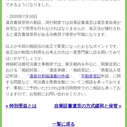
できるようになりました。
・2020年7月10日
遺言書保管所の創設…現行制度では自筆証書遺言は遺言者自身が
自宅などで管理を行わなければなりませんが、改正法が施行され
ると遺言書保管所がある法務局で保管が可能になります。
以上が今回の相続法の改正で変更になったおもなポイントです。
改正法の制度の利用をお考えの方は一度専門家に話を聞いてみて
はいかがでしょうか。
神保町法務司法書士事務所では、東京都内を中心に、関東近郊に
おける「相続対策」、「遺産承継」「相続登記」、「商業法人登
記申請」、「
遺産分割協議書の作成
」、「
不動産登記
申請」に関
する問題など、司法書士業務全般についてご相談を承っておりま
す。事前にご予約いただければ休日時間外でのご相談も承ってお
りますので、お気軽にお問い合わせください。
« 特別受益とは
自筆証書遺言の方式緩和と保管 »
一覧に戻る