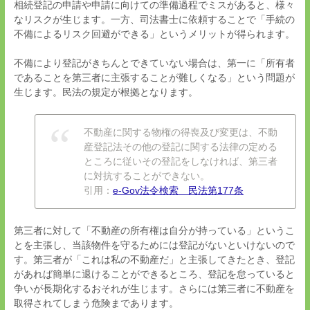
相続登記の申請や申請に向けての準備過程でミスがあると、様々
なリスクが生じます。一方、司法書士に依頼することで「手続の
不備によるリスク回避ができる」というメリットが得られます。
不備により登記がきちんとできていない場合は、第一に「所有者
であることを第三者に主張することが難しくなる」という問題が
生じます。民法の規定が根拠となります。
不動産に関する物権の得喪及び変更は、不動
産登記法その他の登記に関する法律の定める
ところに従いその登記をしなければ、第三者
に対抗することができない。
引用：
e-Gov
法令検索 民法第
177
条
第三者に対して「不動産の所有権は自分が持っている」というこ
とを主張し、当該物件を守るためには登記がないといけないので
す。第三者が「これは私の不動産だ」と主張してきたとき、登記
があれば簡単に退けることができるところ、登記を怠っていると
争いが長期化するおそれが生じます。さらには第三者に不動産を
取得されてしまう危険まであります。