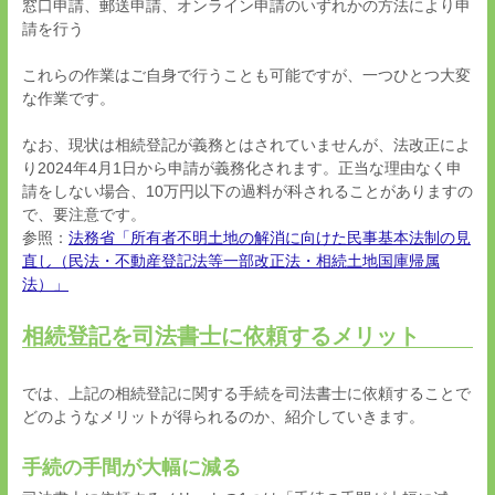
窓口申請、郵送申請、オンライン申請のいずれかの方法により申
請を行う
これらの作業はご自身で行うことも可能ですが、一つひとつ大変
な作業です。
なお、現状は相続登記が義務とはされていませんが、法改正によ
り
2024
年
4
月
1
日から申請が義務化されます。正当な理由なく申
請をしない場合、
10
万円以下の過料が科されることがありますの
で、要注意です。
参照：
法務省「所有者不明土地の解消に向けた民事基本法制の見
直し（民法・不動産登記法等一部改正法・相続土地国庫帰属
法）」
相続登記を司法書士に依頼するメリット
では、上記の相続登記に関する手続を司法書士に依頼することで
どのようなメリットが得られるのか、紹介していきます。
手続の手間が大幅に減る