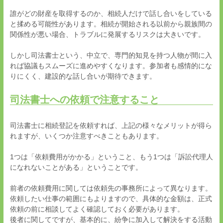
誰がどの財産を取得するのか、相続人だけで話し合いをしている
と揉める可能性があります。相続が開始される以前から親族間の
関係性が悪い場合、トラブルに発展するリスクは大きいです。
しかし司法書士という、中立で、専門的知見を持つ人物が間に入
れば協議もスムーズに進めやすくなります。参加者も感情的にな
りにくく、建設的な話し合いが期待できます。
司法書士への依頼で注意すること
司法書士に相続登記を依頼すれば、上記の様々なメリットが得ら
れますが、いくつか注意すべきこともあります。
1
つは「依頼費用がかかる」ということ、もう
1
つは「訴訟代理人
になれないことがある」ということです。
前者の依頼費用に関しては依頼先の事務所によって異なります。
依頼したい仕事の範囲にもよりますので、具体的な金額は、正式
依頼の前に相談してよく確認しておく必要があります。
後者に関してですが、基本的に、紛争に加入して解決をする活動