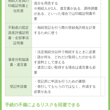
相続人全員の
員分を用意する
印鑑証明書と
※相続人が
1
人、遺言書がある、調停調書
住民票
がある、といった場合では印鑑証明書不
要
不動産の固定
・相続登記を行う際の登録免許税を計算
資産評価証明
するために使う
書・全部事項
証明書
・法定相続分以外で相続するときに必要
・誰が何を、どれだけ取得したのかを示
遺産分割協議
す資料として使える
書・遺言書
・遺言に従い取得する場合は遺言書も必
要
・登記所に申請を行うための書類
登記申請書
・発行してもらうのではなく、作成する
必要がある
手続の不備によるリスクを回避できる