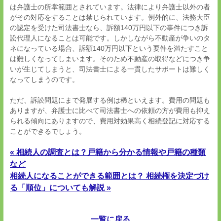
は弁護士の所掌範囲とされています。法律により弁護士以外の者
がその対応をすることは禁じられています。例外的に、法務大臣
の認定を受けた司法書士なら、訴額
140
万円以下の事件につき訴
訟代理人になることは可能です。しかしながら不動産が争いのタ
ネになっている場合、訴額
140
万円以下という要件を満たすこと
は難しくなってしまいます。そのため不動産の取得などにつき争
いが生じてしまうと、司法書士による一貫したサポートは難しく
なってしまうのです。
ただ、訴訟問題にまで発展する例は稀といえます。費用の問題も
ありますが、弁護士に比べて司法書士への依頼の方が費用も抑え
られる傾向にありますので、費用対効果高く相続登記に対応する
ことができるでしょう。
« 相続人の調査とは？戸籍から分かる情報や戸籍の種類
など
相続人になることができる範囲とは？ 相続権を決定づけ
る「順位」についても解説 »
一覧に戻る