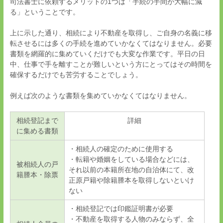
司法書士に依頼するメリットの
1
つは「手続の手間が大幅に減
る」ということです。
上に示した通り、相続により不動産を取得し、ご自身の名義に移
転させるには多くの手続を進めていかなくてはなりません。必要
書類を網羅的に集めていくだけでも大変な作業です。平日の日
中、仕事で手を離すことが難しいという方にとってはその時間を
確保するだけでも苦労することでしょう。
例えば次のような書類を集めていかなくてはなりません。
相続登記まで
詳細
に集める書類
・相続人の確定のために使用する
・転籍や婚姻をしている場合などには、
被相続人の戸
それ以前の本籍所在地の自治体にて、改
籍謄本・除票
正原戸籍や除籍謄本を取得しないといけ
ない
・相続登記では印鑑証明書が必要
・不動産を取得する人物のみならず、全