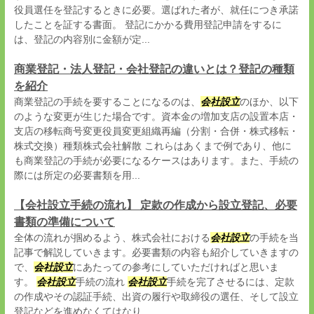
役員選任を登記するときに必要。選ばれた者が、就任につき承諾
したことを証する書面。 登記にかかる費用登記申請をするに
は、登記の内容別に金額が定...
商業登記・法人登記・会社登記の違いとは？登記の種類
を紹介
商業登記の手続を要することになるのは、
会社設立
のほか、以下
のような変更が生じた場合です。資本金の増加支店の設置本店・
支店の移転商号変更役員変更組織再編（分割・合併・株式移転・
株式交換）種類株式会社解散 これらはあくまで例であり、他に
も商業登記の手続が必要になるケースはあります。また、手続の
際には所定の必要書類を用...
【会社設立手続の流れ】 定款の作成から設立登記、必要
書類の準備について
全体の流れが掴めるよう、株式会社における
会社設立
の手続を当
記事で解説していきます。必要書類の内容も紹介していきますの
で、
会社設立
にあたっての参考にしていただければと思いま
す。
会社設立
手続の流れ
会社設立
手続を完了させるには、定款
の作成やその認証手続、出資の履行や取締役の選任、そして設立
登記などを進めなくてはなり...