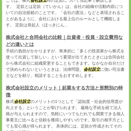
こでは、株式
会社設立
時の定款について当記事で解説しま
す。 定款とは定款（ていかん）は、会社の組織や活動内容につ
いての自治規範のことです。「会社の憲法」などと表現されるこ
とがあるように、会社における最上位のルールとして機能しま
す。 定款は発起人（ほっきにん...
株式会社と合同会社の比較｜出資者・役員・設立費用な
どの違いとは
手続の負担がかかりますが、将来的に「多くの投資家から株式を
使って出資して欲しい」という要望が出てきたときには合同会社
から株式会社に組織変更することもできます。なかなか自分だけ
で決められないというときは、法律問題、
会社設立
に強い司法書
士などを頼り、相談することをおすすめします。
株式会社設立のメリット｜起業をする方法と形態別の特
徴
株式
会社設立
のメリットの1つとして「認知度・社会的信用度が
向上する」ということが挙げられます。 厳格な手続を経て法人
格が与えられますので、気軽にいつでもだれでも開業できる個人
事業主に比べると信頼を獲得しやすいのです。取引の相手方とし
ても安心感が得られます。 具体的には、定款が作成されてその