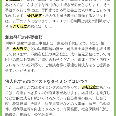
あたっては、さまざまな専門的な手続きが必要となります。その
手続きを行う際には、専門家である司法書士に依頼することをお
勧めします。
会社設立
・法人化を司法書士に依頼するメリット
は、以下のようになります。 ■メリット①時間と労力の削減がで
きる
会社設立
の際には、い...
相続登記の必要書類
神保町法務司法書士事務所は、東京都千代田区で、登記、相
続、
会社設立
などの法務問題のほか、司法書士業務全般を取り扱
っております。不動産登記や商業登記、成年後見業務についてお
困りの際はお気軽にお問い合わせください。迅速・丁寧・的確・
フレキシブルな対応で、ご相談者様に最適な解決方法をご提案さ
せていただきます。
法人化するのにベストなタイミングはいつ？
ただ、上述したのはタイミングの話であって、
会社設立
にあたっ
ては、考慮すべき多くの判断要素があります。経営能力を発揮し
て経営的に成長し続けられるかという自己実現の観点、社会貢
献、税額軽減、会計面、従業員管理などの人事面、給与、労働条
件、福利厚生等を向上できるかという労務面、社会保険料低減、
助成金、補助金、公的融資等...