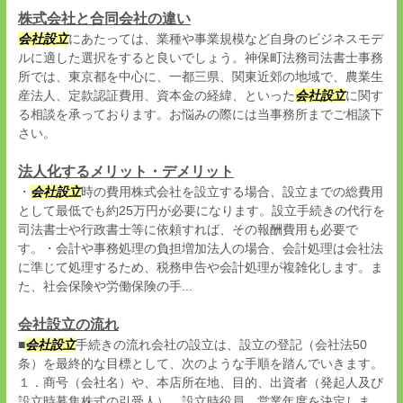
株式会社と合同会社の違い
会社設立
にあたっては、業種や事業規模など自身のビジネスモデ
ルに適した選択をすると良いでしょう。神保町法務司法書士事務
所では、東京都を中心に、一都三県、関東近郊の地域で、農業生
産法人、定款認証費用、資本金の経緯、といった
会社設立
に関す
る相談を承っております。お悩みの際には当事務所までご相談下
さい。
法人化するメリット・デメリット
・
会社設立
時の費用株式会社を設立する場合、設立までの総費用
として最低でも約25万円が必要になります。設立手続きの代行を
司法書士や行政書士等に依頼すれば、その報酬費用も必要で
す。・会計や事務処理の負担増加法人の場合、会計処理は会社法
に準じて処理するため、税務申告や会計処理が複雑化します。ま
た、社会保険や労働保険の手...
会社設立の流れ
■
会社設立
手続きの流れ会社の設立は、設立の登記（会社法50
条）を最終的な目標として、次のような手順を踏んでいきます。
１．商号（会社名）や、本店所在地、目的、出資者（発起人及び
設立時募集株式の引受人）、設立時役員、営業年度を決定しま