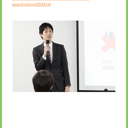
search/tokyo/903914/