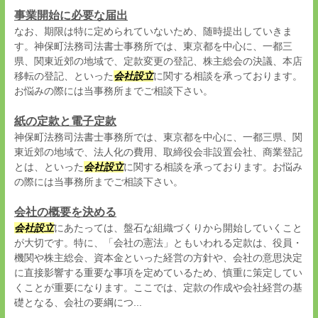
事業開始に必要な届出
なお、期限は特に定められていないため、随時提出していきま
す。神保町法務司法書士事務所では、東京都を中心に、一都三
県、関東近郊の地域で、定款変更の登記、株主総会の決議、本店
移転の登記、といった
会社設立
に関する相談を承っております。
お悩みの際には当事務所までご相談下さい。
紙の定款と電子定款
神保町法務司法書士事務所では、東京都を中心に、一都三県、関
東近郊の地域で、法人化の費用、取締役会非設置会社、商業登記
とは、といった
会社設立
に関する相談を承っております。お悩み
の際には当事務所までご相談下さい。
会社の概要を決める
会社設立
にあたっては、盤石な組織づくりから開始していくこと
が大切です。特に、「会社の憲法」ともいわれる定款は、役員・
機関や株主総会、資本金といった経営の方針や、会社の意思決定
に直接影響する重要な事項を定めているため、慎重に策定してい
くことが重要になります。ここでは、定款の作成や会社経営の基
礎となる、会社の要綱につ...