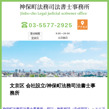
03-5577-2925
アクセス
9:00～20:00
受付時間
土日祝日
定休日
文京区 会社設立/神保町法務司法書士事
務所
神保町法務司法書士事務所－登記－無料相談（千代田区）
>
エリア