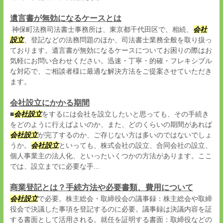
遺言書が無効になるケースとは
神保町法務司法書士事務所は、東京都千代田区で、相続、
会社
設立
、登記などの法務問題のほか、司法書士業務全般を取り扱っ
ております。遺言書が無効になるケースについてお困りの際はお
気軽にお問い合わせください。迅速・丁寧・的確・フレキシブル
な対応で、ご相談者様に最適な解決方法をご提案させていただき
ます。
会社設立にかかる期間
■
会社設立
をするには会社を設立したいと思っても、その手続き
をどのように行えばよいのか、また、どのくらいの期間があれば
会社設立
が完了するのか、ご存じない方は多いのではないでしょ
うか。
会社設立
といっても、株式会社の設立、合同会社の設立、
個人事業主の法人化、といったいくつかの方法があります。ここ
では、設立までに必要な手...
商業登記とは？手続方法や必要書類、費用について
会社設立
で必要。株主総会・取締役会の議事録：株主総会や取締
役会で決議した事項を登記するのに必要。議事録は決議内容を証
する書面として活用される。就任を証明する書面：取締役などの