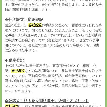
す。商号が決まったら、会社の実印を作成します。２．発起人全
員の印鑑証明書を準備します...
会社の設立・変更登記
設立の登記は、
会社設立
の手続きのなかで一番最後に行われる手
続きになります。期間としては、発起人が定めた日若しくは会社
法46条1項の調査が終了した日のいずれか遅い日から２週間以内
に申請する必要があります（会社法911条1項）。登記すべき事
項については、会社法911条3項に定められた事項のうち、現実
に定められた事項に...
不動産登記
神保町法務司法書士事務所は、東京都千代田区で、相続、登
記、
会社設立
などの法務問題のほか、司法書士業務全般を取り扱
っております。不動産登記や商業登記、成年後見業務についてお
困りの際はお気軽にお問い合わせください。迅速・丁寧・的確・
フレキシブルな対応で、ご相談者様に最適な解決方法をご提案さ
せていただきます。
会社設立・法人化を司法書士に依頼するメリット
会社設立
や、個人事業主が新たに法人を設立する法人化を行うに