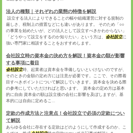
法人の種類｜それぞれの業態の特徴を解説
設立する法人によりできることの幅や組織運営に対する規制の
厳しさ、税制上の措置などにも違いがあります。 そのため「○○
の事業を始めたいが、どの法人として設立すべきかわからない」
「どうやって設立をするのか知りたい」という方は、
会社設立
に
強い専門家に相談することをおすすめします。
会社設立時の資本金の決め方を解説！資本金の額が影響
する事項に着目
会社設立
時、起業者は資本金を準備しないといけないのですが、
そのときの金額の定め方には注意が必要です。ここで、その際着
目すべきポイントについて解説していきます。資本金を決める際
の参考にしていただければと思います。 資本金の定め方は基本
的に自由 資本金の額は設立後の会社に影響を及ぼしますが、基
本的には自由に定めるこ...
定款の作成方法と注意点！会社設立で必須の定款につい
て解説
あらゆる会社に存在する定款はどのようにして作成するのか、こ