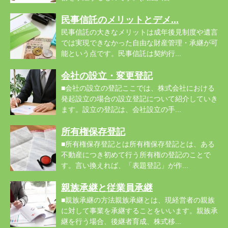
民事信託のメリットとデメ...
民事信託の大きなメリットは成年後見制度や遺言
では実現できなかった自由な財産管理・承継が可
能という点です。民事信託は契約行...
会社の設立・変更登記
■会社の設立の登記ここでは、株式会社における
発起設立の場合の設立登記について紹介していき
ます。設立の登記は、会社設立の手...
所有権保存登記
■所有権保存登記とは所有権保存登記とは、ある
不動産につき初めて行う所有権の登記のことで
す。言い換えれば、「表題登記」が作...
親族承継と従業員承継
■親族承継の方法親族承継とは、現経営者の親族
に対して事業を承継することをいいます。親族承
継を行う場合、後継者育成、株式移...