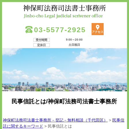
03-5577-2925
アクセス
9:00～20:00
受付時間
土日祝日
定休日
民事信託とは/神保町法務司法書士事務所
神保町法務司法書士事務所－登記－無料相談（千代田区）
>
民事信
託に関するキーワード
>
民事信託とは