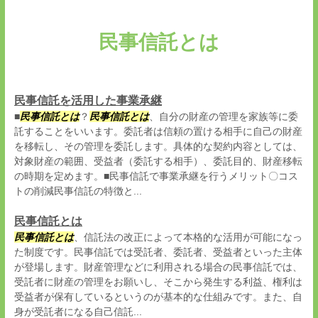
民事信託とは
民事信託を活用した事業承継
■
民事信託とは
？
民事信託とは
、自分の財産の管理を家族等に委
託することをいいます。委託者は信頼の置ける相手に自己の財産
を移転し、その管理を委託します。具体的な契約内容としては、
対象財産の範囲、受益者（委託する相手）、委託目的、財産移転
の時期を定めます。■民事信託で事業承継を行うメリット〇コス
トの削減民事信託の特徴と...
民事信託とは
民事信託とは
、信託法の改正によって本格的な活用が可能になっ
た制度です。民事信託では受託者、委託者、受益者といった主体
が登場します。財産管理などに利用される場合の民事信託では、
受託者に財産の管理をお願いし、そこから発生する利益、権利は
受益者が保有しているというのが基本的な仕組みです。また、自
身が受託者になる自己信託...