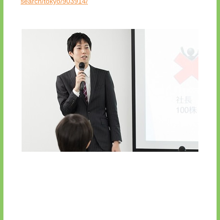
search/tokyo/903914/