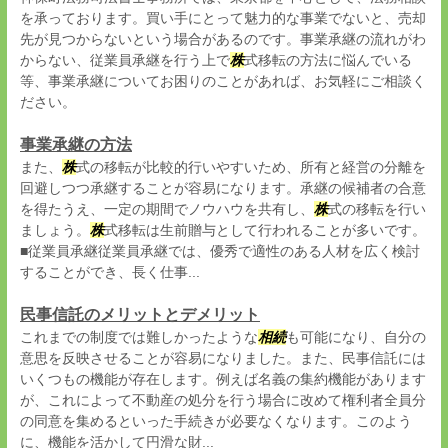
を承っております。買い手にとって魅力的な事業でないと、売却
先が見つからないという場合があるのです。事業承継の流れがわ
からない、従業員承継を行う上で
株
式移転の方法に悩んでいる
等、事業承継についてお困りのことがあれば、お気軽にご相談く
ださい。
事業承継の方法
また、
株
式の移転が比較的行いやすいため、所有と経営の分離を
回避しつつ承継することが容易になります。承継の候補者の合意
を得たうえ、一定の期間でノウハウを共有し、
株
式の移転を行い
ましょう。
株
式移転は生前贈与として行われることが多いです。
■従業員承継従業員承継では、優秀で適性のある人材を広く検討
することができ、長く仕事...
民事信託のメリットとデメリット
これまでの制度では難しかったような
相続
も可能になり、自分の
意思を反映させることが容易になりました。また、民事信託には
いくつもの機能が存在します。例えば名義の集約機能があります
が、これによって不動産の処分を行う場合に改めて権利者全員分
の同意を集めるといった手続きが必要なくなります。このよう
に、機能を活かして円滑な財...