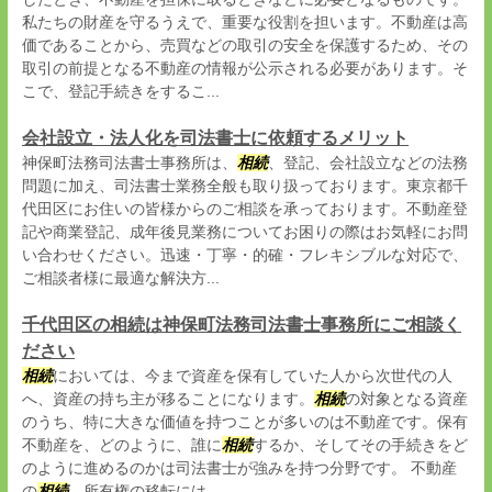
私たちの財産を守るうえで、重要な役割を担います。不動産は高
価であることから、売買などの取引の安全を保護するため、その
取引の前提となる不動産の情報が公示される必要があります。そ
こで、登記手続きをするこ...
会社設立・法人化を司法書士に依頼するメリット
神保町法務司法書士事務所は、
相続
、登記、会社設立などの法務
問題に加え、司法書士業務全般も取り扱っております。東京都千
代田区にお住いの皆様からのご相談を承っております。不動産登
記や商業登記、成年後見業務についてお困りの際はお気軽にお問
い合わせください。迅速・丁寧・的確・フレキシブルな対応で、
ご相談者様に最適な解決方...
千代田区の相続は神保町法務司法書士事務所にご相談く
ださい
相続
においては、今まで資産を保有していた人から次世代の人
へ、資産の持ち主が移ることになります。
相続
の対象となる資産
のうち、特に大きな価値を持つことが多いのは不動産です。保有
不動産を、どのように、誰に
相続
するか、そしてその手続きをど
のように進めるのかは司法書士が強みを持つ分野です。 不動産
の
相続
、所有権の移転には、...