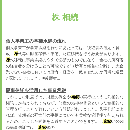
株 相続
個人事業主の事業承継の流れ
個人事業主が事業承継を行うにあたっては、後継者の選定・育
成、
株
式等の財産移転の準備、財産移転を行う必要があります。
株
式移転は事業承継のうえで必須のものではなく、会社の所有者
の経営者を分けることも可能ですが（所有と経営の分離）、大企
業でない会社においては所有・経営を一致させた方が円滑な運営
が図れるでしょう。■後継者...
民事信託を活用した事業承継
しかしこの制度では、財産の保全や
相続
の実行のように消極的な
権限しか与えられておらず、財産の売却や賃貸といった積極的な
管理を行うことが難しいという問題がありました。民事信託によ
れば、依頼者の死亡前の事柄についても柔軟な管理権が与えられ
るため、こうした問題を回避することができます。〇
相続
との関
係民事信託では、
相続
後の...