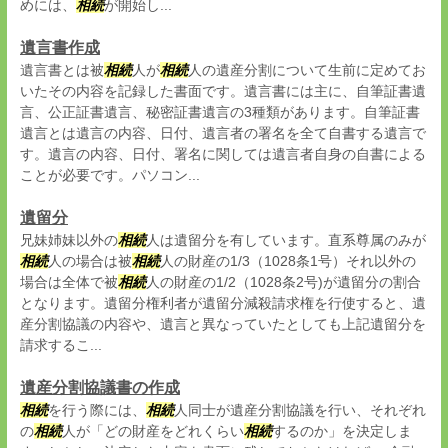
めには、
相続
が開始し...
遺言書作成
遺言書とは被
相続
人が
相続
人の遺産分割について生前に定めてお
いたその内容を記録した書面です。遺言書には主に、自筆証書遺
言、公正証書遺言、秘密証書遺言の3種類があります。自筆証書
遺言とは遺言の内容、日付、遺言者の署名を全て自書する遺言で
す。遺言の内容、日付、署名に関しては遺言者自身の自書による
ことが必要です。パソコン...
遺留分
兄妹姉妹以外の
相続
人は遺留分を有しています。直系尊属のみが
相続
人の場合は被
相続
人の財産の1/3（1028条1号）それ以外の
場合は全体で被
相続
人の財産の1/2（1028条2号)が遺留分の割合
となります。遺留分権利者が遺留分減殺請求権を行使すると、遺
産分割協議の内容や、遺言と異なっていたとしても上記遺留分を
請求するこ...
遺産分割協議書の作成
相続
を行う際には、
相続
人同士が遺産分割協議を行い、それぞれ
の
相続
人が「どの財産をどれくらい
相続
するのか」を決定しま