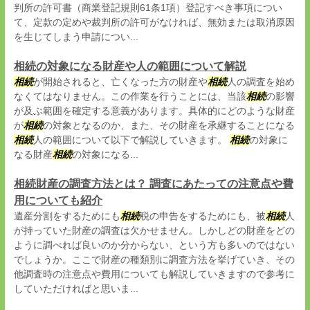
判所の許可書（商業登記規則61条1項）登記すべき事項につい
て、定款の定めや裁判所の許可がなければ、無効または取消原因
を生じてしまう申請につい...
相続の対象になる財産や人の範囲について解説
相続
が開始されると、亡くなった方の財産や
相続
人の調査を始め
なくてはなりません。この作業を行うことには、当該
相続
の影響
が及ぶ範囲を確定する意義があります。具体的にどのような財産
が
相続
の対象となるのか、また、その財産を承継することになる
相続
人の範囲について以下で解説していきます。
相続
の対象に
なる財産
相続
の対象になる...
相続財産の調査方法とは？ 調査にあたっての注意点や費
用についても紹介
遺産分割をするためにも
相続
税の申告をするためにも、被
相続
人
が持っていた財産の調査は欠かせません。しかしどの財産をどの
ように調べれば良いのか分からない、という方も多いのではない
でしょうか。ここで財産の種類別に調査方法を挙げていき、その
他調査時の注意点や費用についても解説していきますので参考に
していただければと思いま...