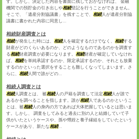
す。しかし、決定した内容を書面に残しておかなければ、 金融
機関での預貯金の引き出しや
相続
登記を行うことができません。
そこで、「遺産分割協議書」を残すことで、
相続
人が遺産分割協
議書に書かれた内容に同意し...
相続財産調査とは
相続
が発生した時には、
相続
人を確定するだけでなく、
相続
する
財産がどのくらいあるのか、どのようなものであるのかを調査す
る
相続
財産調査が必要になります。
相続
財産が確定していなけれ
ば、
相続
を単純承認するのか、限定承認するのか、それとも放棄
するのかといった選択をすることも難しくなってしまいます。さ
らに、
相続
人間で誰がどの...
相続人調査とは
相続
人調査とは、 被
相続
人の戸籍を調査して法定
相続
人が誰で
あるかを調べることを指します。誰が
相続
人であるのかというこ
とは、被
相続
人の身内の方であれば大体把握しているとは思いま
す。しかし、 調査をしてみると過去に別の人と結婚していて子
供がいたというケースや、孫や甥姪と養子縁組をしていたという
ケースがあり、新たな
相続
...