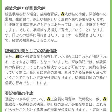
親族承継と従業員承継
親族承継を行う場合、後継者育成、
株
式移転の準備、関係者への
通知、生前贈与、保証や担保という過程を踏む必要があります。
〇後継者育成親族承継を行うにあたっては、まず、後継者を決定
します。そして、承継後を見据えて育成していくことになりま
す。日ごろの仕事に同行させたり、セミナーを受講させたりし
て、経営の知識を伝えることが...
認知症対策としての家族信託
また、
株
式や投資資産を保有していた場合にはこれらが凍結され
ることは大きな問題にもなっていました。家族信託では、信託契
約の内容によってこれらを解決することが可能です。契約を作成
していく際に、受託者に財産の運用、処分できる旨を盛り込んで
おくことでこうした行為が可能になります。従来裁判所の判断が
必要な行為でも、これによ...
登記書類の作成
登記すべき事項について、
株
主全員の同意や、取締役の一致、
株
主総会・取締役会の決議、執行役の決定が必要な場合は、これら
があったことを証する書面の提出が必要になります。・定款・裁