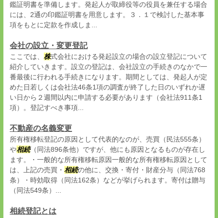
鑑証明書を準備します。発起人が取締役等の役員を兼任する場合
には、2通の印鑑証明書を用意します。３．１で検討した基本事
項をもとに定款を作成しま...
会社の設立・変更登記
ここでは、
株
式会社における発起設立の場合の設立登記について
紹介していきます。設立の登記は、会社設立の手続きのなかで一
番最後に行われる手続きになります。期間としては、発起人が定
めた日若しくは会社法46条1項の調査が終了した日のいずれか遅
い日から２週間以内に申請する必要があります（会社法911条1
項）。登記すべき事項...
不動産の名義変更
所有権移転登記の原因として代表的なのが、売買（民法555条）
や
相続
（同法896条他）ですが、他にも原因となるものが存在し
ます。・一般的な所有権移転原因一般的な所有権移転原因として
は、上記の売買・
相続
の他に、交換・寄付・財産分与（同法768
条）・時効取得（同法162条）などが挙げられます。寄付は贈与
（同法549条）...
相続登記とは