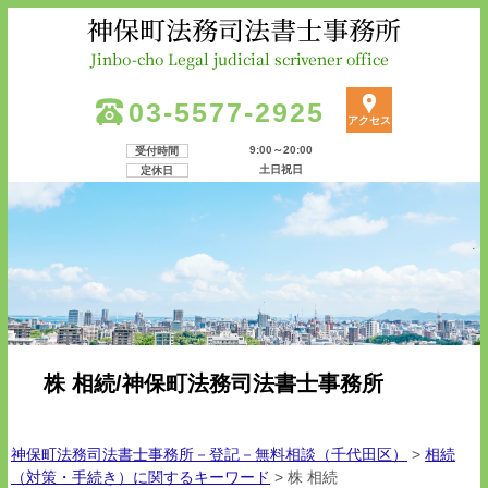
03-5577-2925
アクセス
9:00～20:00
受付時間
土日祝日
定休日
株 相続/神保町法務司法書士事務所
神保町法務司法書士事務所－登記－無料相談（千代田区）
>
相続
（対策・手続き）に関するキーワード
>
株 相続