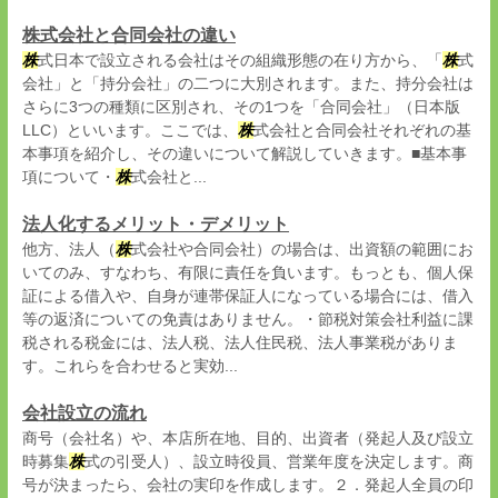
株式会社と合同会社の違い
株
式日本で設立される会社はその組織形態の在り方から、「
株
式
会社」と「持分会社」の二つに大別されます。また、持分会社は
さらに3つの種類に区別され、その1つを「合同会社」（日本版
LLC）といいます。ここでは、
株
式会社と合同会社それぞれの基
本事項を紹介し、その違いについて解説していきます。■基本事
項について・
株
式会社と...
法人化するメリット・デメリット
他方、法人（
株
式会社や合同会社）の場合は、出資額の範囲にお
いてのみ、すなわち、有限に責任を負います。もっとも、個人保
証による借入や、自身が連帯保証人になっている場合には、借入
等の返済についての免責はありません。・節税対策会社利益に課
税される税金には、法人税、法人住民税、法人事業税がありま
す。これらを合わせると実効...
会社設立の流れ
商号（会社名）や、本店所在地、目的、出資者（発起人及び設立
時募集
株
式の引受人）、設立時役員、営業年度を決定します。商
号が決まったら、会社の実印を作成します。２．発起人全員の印