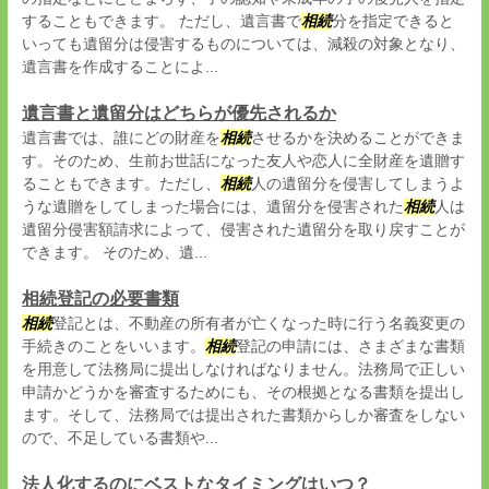
することもできます。 ただし、遺言書で
相続
分を指定できると
いっても遺留分は侵害するものについては、減殺の対象となり、
遺言書を作成することによ...
遺言書と遺留分はどちらが優先されるか
遺言書では、誰にどの財産を
相続
させるかを決めることができま
す。そのため、生前お世話になった友人や恋人に全財産を遺贈す
ることもできます。ただし、
相続
人の遺留分を侵害してしまうよ
うな遺贈をしてしまった場合には、遺留分を侵害された
相続
人は
遺留分侵害額請求によって、侵害された遺留分を取り戻すことが
できます。 そのため、遺...
相続登記の必要書類
相続
登記とは、不動産の所有者が亡くなった時に行う名義変更の
手続きのことをいいます。
相続
登記の申請には、さまざまな書類
を用意して法務局に提出しなければなりません。法務局で正しい
申請かどうかを審査するためにも、その根拠となる書類を提出し
ます。そして、法務局では提出された書類からしか審査をしない
ので、不足している書類や...
法人化するのにベストなタイミングはいつ？