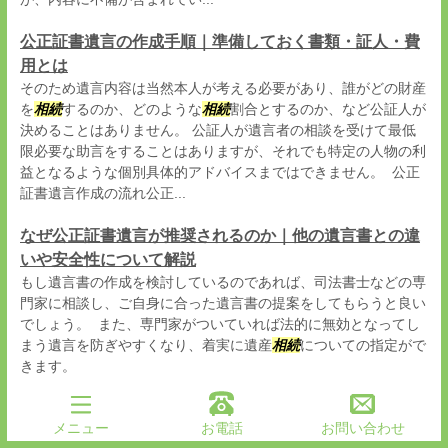
公正証書遺言の作成手順｜準備しておく書類・証人・費
用とは
そのため遺言内容は当然本人が考える必要があり、誰がどの財産
を
相続
するのか、どのような
相続
割合とするのか、など公証人が
決めることはありません。 公証人が遺言者の相談を受けて最低
限必要な助言をすることはありますが、それでも特定の人物の利
益となるような個別具体的アドバイスまではできません。 公正
証書遺言作成の流れ公正...
なぜ公正証書遺言が推奨されるのか｜他の遺言書との違
いや安全性について解説
もし遺言書の作成を検討しているのであれば、司法書士などの専
門家に相談し、ご自身に合った遺言書の提案をしてもらうと良い
でしょう。 また、専門家がついていれば法的に無効となってし
まう遺言を防ぎやすくなり、着実に遺産
相続
についての指定がで
きます。
遺言書の保管方法｜保管場所別の注意点と選び方につい
メニュー
お電話
お問い合わせ
て解説