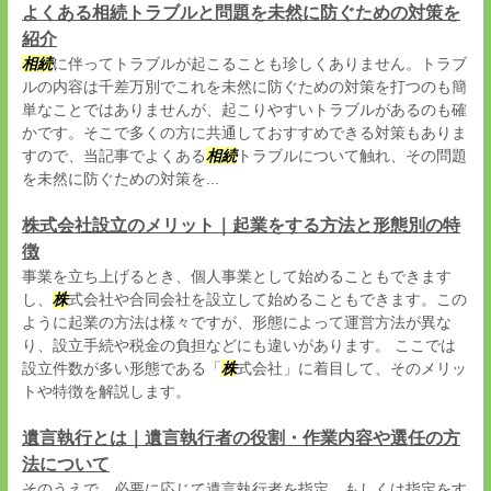
よくある相続トラブルと問題を未然に防ぐための対策を
紹介
相続
に伴ってトラブルが起こることも珍しくありません。トラブ
ルの内容は千差万別でこれを未然に防ぐための対策を打つのも簡
単なことではありませんが、起こりやすいトラブルがあるのも確
かです。そこで多くの方に共通しておすすめできる対策もありま
すので、当記事でよくある
相続
トラブルについて触れ、その問題
を未然に防ぐための対策を...
株式会社設立のメリット｜起業をする方法と形態別の特
徴
事業を立ち上げるとき、個人事業として始めることもできます
し、
株
式会社や合同会社を設立して始めることもできます。この
ように起業の方法は様々ですが、形態によって運営方法が異な
り、設立手続や税金の負担などにも違いがあります。 ここでは
設立件数が多い形態である「
株
式会社」に着目して、そのメリッ
トや特徴を解説します。
遺言執行とは｜遺言執行者の役割・作業内容や選任の方
法について
そのうえで、必要に応じて遺言執行者を指定、もしくは指定をす