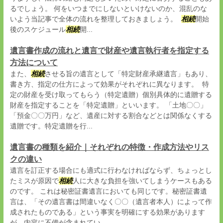
るでしょう。 何をいつまでにしないといけないのか、混乱のな
いよう当記事で全体の流れを整理しておきましょう。
相続
開始
後のスケジュール
相続
開...
遺言書作成の流れと遺言で財産や遺言執行者を指定する
方法について
また、
相続
させる旨の遺言として「特定財産承継遺言」もあり、
書き方、指定の仕方によって効果がそれぞれに異なります。 特
定の財産を受け取ってもらう（特定遺贈）個別具体的に遺贈する
財産を指定することを「特定遺贈」といいます。 「土地〇〇」
「預金〇〇万円」など、遺産に対する割合などとは関係なくする
遺贈です。特定遺贈を行...
遺言書の種類を紹介｜それぞれの特徴・作成方法やリス
クの違い
遺言を訂正する場合にも適式に行わなければならず、ちょっとし
たミスが原因で
相続
人に大きな負担を強いてしまうケースもある
のです。 これは秘密証書遺言においても同じです。秘密証書遺
言は、「その遺言書は間違いなく〇〇（遺言者本人）によって作
成されたものである」という事実を明確にする効果があります
が、内容に不備が含まれてい...