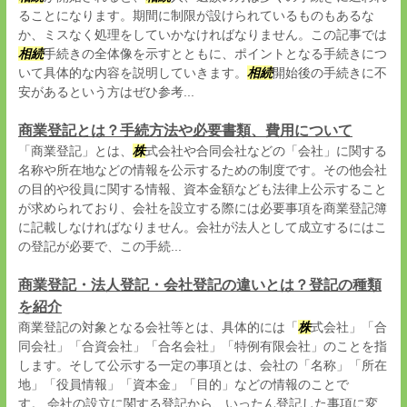
ることになります。期間に制限が設けられているものもあるな
か、ミスなく処理をしていかなければなりません。この記事では
相続
手続きの全体像を示すとともに、ポイントとなる手続きにつ
いて具体的な内容を説明していきます。
相続
開始後の手続きに不
安があるという方はぜひ参考...
商業登記とは？手続方法や必要書類、費用について
「商業登記」とは、
株
式会社や合同会社などの「会社」に関する
名称や所在地などの情報を公示するための制度です。その他会社
の目的や役員に関する情報、資本金額なども法律上公示すること
が求められており、会社を設立する際には必要事項を商業登記簿
に記載しなければなりません。会社が法人として成立するにはこ
の登記が必要で、この手続...
商業登記・法人登記・会社登記の違いとは？登記の種類
を紹介
商業登記の対象となる会社等とは、具体的には「
株
式会社」「合
同会社」「合資会社」「合名会社」「特例有限会社」のことを指
します。そして公示する一定の事項とは、会社の「名称」「所在
地」「役員情報」「資本金」「目的」などの情報のことで
す。 会社の設立に関する登記から、いったん登記した事項に変