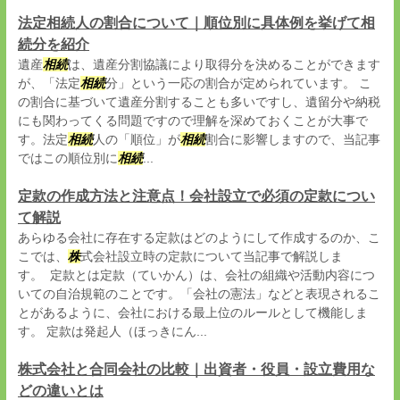
法定相続人の割合について｜順位別に具体例を挙げて相
続分を紹介
遺産
相続
は、遺産分割協議により取得分を決めることができます
が、「法定
相続
分」という一応の割合が定められています。 こ
の割合に基づいて遺産分割することも多いですし、遺留分や納税
にも関わってくる問題ですので理解を深めておくことが大事で
す。法定
相続
人の「順位」が
相続
割合に影響しますので、当記事
ではこの順位別に
相続
...
定款の作成方法と注意点！会社設立で必須の定款につい
て解説
あらゆる会社に存在する定款はどのようにして作成するのか、こ
こでは、
株
式会社設立時の定款について当記事で解説しま
す。 定款とは定款（ていかん）は、会社の組織や活動内容につ
いての自治規範のことです。「会社の憲法」などと表現されるこ
とがあるように、会社における最上位のルールとして機能しま
す。 定款は発起人（ほっきにん...
株式会社と合同会社の比較｜出資者・役員・設立費用な
どの違いとは