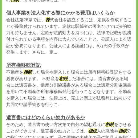
個人事業を法人化する際にかかる費用はいくらか
会社法第26条では、
株
式会社を設立するには、定款を作成するこ
とが義務付けられています。定款は関係者の署名だけでは法的効
力を持ちません。定款が法的効力を持つには、法律で記載が義務
付けられている事項を内容に含んでいることと、公証人による認
証が必要になります。公証人による認証には、5万円の手数料が
発生します。さらに、定...
所有権移転登記
不動産を
相続
した場合や購入した場合には所有権移転登記をする
必要があります。 不動産を
相続
した場合には、遺言書がある場
合には遺言書を、遺産分割協議書がある場合には遺産分割協議書
を用いて不動産の所有権移転登記を行うこととなります。不動産
を購入した場合には、法律上は、売主と買主が法務局に出向いて
共同で申請手続きを行うこ...
遺言書にはどのくらい効力があるか
そのため、遺言書の使い方次第で自分の望む通りに
相続
をさせる
ことができます。遺言書の効力としては、
相続
人の廃除や
相続
分
の指定などにとどまらず、子の認知や未成年の子の後見人を指定