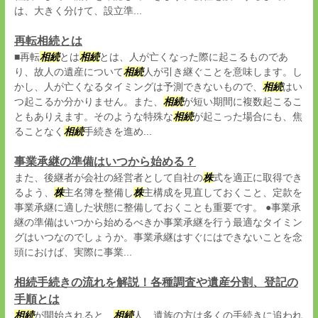
は、大きく分けて、設立準...
再転相続とは
■再転
相続
とは
相続
とは、人が亡くなった際に起こるものであ
り、故人の遺産について
相続
人が引き継ぐことを意味します。し
かし、人が亡くなるタイミングは予測できないもので、
相続
はい
つ起こるか分かりません。また、
相続
が短い期間に複数起こるこ
ともありえます。そのような特殊な
相続
が起こった場合にも、焦
ることなく
相続
手続きを進め...
事業承継の準備はいつから始める？
また、後継者が会社の経営者として自社の
株
式を適正に取得でき
るよう、
株
主名簿を整備し
株
主構成を見直しておくこと、定款を
事業承継に適した状態に整備しておくことも重要です。 ●事業承
継の準備はいつから始めるべきか事業承継を行う最適なタイミン
グはいつなのでしょうか。事業承継はすぐにはできないことを念
頭におけば、実際に事業...
相続手続きの流れを解説！各種調査や遺産分割、登記の
手順とは
相続
が開始されると、
相続
人、遺族の方は多くの手続きに追われ