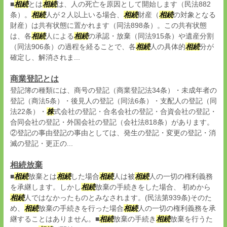
■
相続
とは
相続
は、人の死亡を原因として開始します（民法882
条）。
相続
人が２人以上いる場合、
相続
財産（
相続
の対象となる
財産）は共有状態に置かれます（同法898条）。この共有状態
は、各
相続
人による
相続
の承認・放棄（同法915条）や遺産分割
（同法906条）の過程を経ることで、各
相続
人の具体的
相続
分が
確定し、解消されま...
商業登記とは
登記簿の種類には、商号の登記（商業登記法34条）・未成年者の
登記（商法5条）・後見人の登記（同法6条）・支配人の登記（同
法22条）・
株
式会社の登記・合名会社の登記・合資会社の登記・
合同会社の登記・外国会社の登記（会社法818条）があります。
②登記の事由登記の事由としては、発生の登記・変更の登記・消
滅の登記・更正の...
相続放棄
■
相続
放棄とは
相続
した場合
相続
人は被
相続
人の一切の権利義務
を承継します。しかし
相続
放棄の手続きをした場合、 初めから
相続
人ではなかったものとみなされます。(民法第939条)そのた
め、
相続
放棄の手続きを行った場合
相続
人の一切の権利義務を承
継することはありません。■
相続
放棄の手続き
相続
放棄を行うた