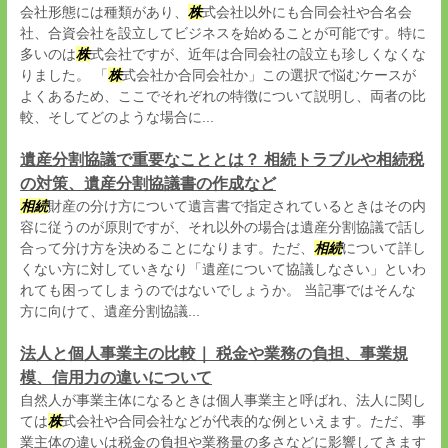
会社形態には種類があり、
株
式会社以外にも合同会社や合名会
社、合資会社を設立してビジネスを始めることが可能です。特に
多いのは
株
式会社ですが、近年は合同会社の設立も珍しくなくな
りました。 「
株
式会社か合同会社か」この選択で悩むケースが
よくあるため、ここでそれぞれの特徴について説明し、両者の比
較、そしてどのような場合に...
遺産分割協議で重要なこととは？ 相続トラブルや相続税
の対策、遺産分割協議書の作成など
相続
財産の分け方について遺言書で指定されているときはその内
容に従うのが原則ですが、それ以外の場合は遺産分割協議で話し
合って分け方を決めることになります。ただ、
相続
について詳し
くない方に対していきなり「遺産について協議しなさい」といわ
れても困ってしまうのではないでしょうか。 当記事ではそんな
方に向けて、遺産分割協議...
法人と個人事業主の比較｜ 税金や業務の負担、事業規
模、信用力の違いについて
自然人が事業主体になるときは個人事業主と呼ばれ、法人に関し
ては
株
式会社や合同会社などが代表的な例といえます。ただ、事
業主体の違いは税金の負担や業務量の多さなどに影響してきます