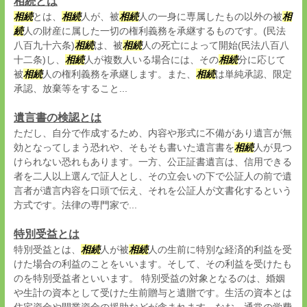
相続とは
相続
とは、
相続
人が、被
相続
人の一身に専属したもの以外の被
相
続
人の財産に属した一切の権利義務を承継するものです。(民法
八百九十六条)
相続
は、被
相続
人の死亡によって開始(民法八百八
十二条)し、
相続
人が複数人いる場合には、その
相続
分に応じて
被
相続
人の権利義務を承継します。また、
相続
は単純承認、限定
承認、放棄等をすること...
遺言書の検認とは
ただし、自分で作成するため、内容や形式に不備があり遺言が無
効となってしまう恐れや、そもそも書いた遺言書を
相続
人が見つ
けられない恐れもあります。一方、公正証書遺言は、信用できる
者を二人以上選んで証人とし、その立会いの下で公証人の前で遺
言者が遺言内容を口頭で伝え、それを公証人が文書化するという
方式です。法律の専門家で...
特別受益とは
特別受益とは、
相続
人が被
相続
人の生前に特別な経済的利益を受
けた場合の利益のことをいいます。そして、その利益を受けたも
のを特別受益者といいます。 特別受益の対象となるのは、婚姻
や生計の資本として受けた生前贈与と遺贈です。生活の資本とは