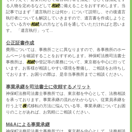
る人物を定めるなどして
相続
に備えることをおすすめします。当
記事ではまず「遺言執行とは何か」について説明し、その後遺言
執行者についても解説していきますので、遺言書を作成しようと
している方や
相続
人の方なども目を通していただければと思いま
す。 「遺言執行」って...
公正証書作成
費用については、事務所ごとに異なりますので、各事務所のホー
ムページを確認することをおすすめします。神保町法務司法書士
事務所は、
相続
や登記等の業務について、東京都を中心に行って
います。お客様が相談しやすい環境を整備し、ご相談をお待ちし
ております。お困りの際は、是非当事務所までご相談ください。
事業承継を司法書士に依頼するメリット
神保町法務司法書士事務所では、東京都を中心として、法務相談
を承っております。事業承継の流れがわからない、従業員承継を
行う上で
株
式移転の方法に悩んでいる等、事業承継についてお困
りのことがあれば、お気軽にご相談ください。
M&Aによる事業承継
神保町法務司法書士事務所では、東京都を中心として、法務相談