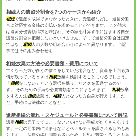
相続人の遺留分割合を7つのケースから紹介
相続
で遺産を取得できなかったときは、受遺者などに、遺留分割
合に対応する金銭の支払いを求めることができます。 この請求
は遺留分侵害額請求と呼ばれ、その額を計算するにはまず各自が
遺留分割合を把握しないといけません。そして遺留分割合は固定
ではなく
相続
人の人数や組み合わせによって異なります。 当記
事ではその組み合わせを
相続放棄の方法や必要書類・費用について
亡くなった方が多くの借金をしていた場合など、資産を上回る負
債が残っているときは
相続
放棄を検討することになるでしょう。
「
相続
をしない」という選択を採り、リスクを回避するので
す。 そのための手続や必要書類をここにまとめます。
相続
放棄
をする方法
相続
放棄は、
相続
人となった方自身が行えます。た
だ、手続には法律のことなど...
遺産相続の流れ・スケジュールと必要書類について解説
遺産
相続
の完了までに、しないといけない手続がたくさんありま
す。一定の期限内に済ませないとペナルティを課されるものもあ
りますし、法律の絡む問題も多いため、対処に苦労することもあ