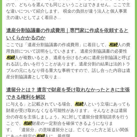
ので、どちらを選んでも同じということはできません。ここで主
な違いについて紹介します。 税金の負担が違う法人と個人事業
主の違いとしてよく着目さ...
遺産分割協議書の作成費用｜専門家に作成を依頼すると
いくらかかるのか
ここでは「遺産分割協議書の作成費用」に着目して、
相続
人の費
用負担について説明をしていきます。 遺産分割協議書の必要性
相続
人が複数いるとき、遺産を分けるために遺産分割協議と呼ば
れる話し合いを行うことがあります。遺産分割の結果は法的トラ
ブルの元にもなり得る重大な事柄ですので、話し合った内容は遺
産分割協議書として取りま...
遺留分とは？ 遺言で財産を受け取れなかったときに主張
できる権利を解説
に与える」と記載されている場合、
相続
人という立場にあっても
財産が受け取れなくなる可能性があります。 そんなときは遺留
分の存在を主張しましょう。Xに対して遺留分侵害額請求を行う
ことで、
相続
財産の一定割合を確保できるようになりま
す。 「遺留分」の意味遺留分とは、亡くなった方と近しい関係
にあった特定の
相続
人に、最低限...