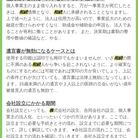
個人事業主のまま借り入れをすると、万が一事業主が死亡したと
きは、
相続
債務となり、
相続
人に承継されることとなりますし、
上で述べたように、法人は信用力が高いので、事業拡大のための
融資が受けられやすくなり、助成金や補助金の申請も、法人であ
ることが有利に働くことがあります。 また、決算期は書類の整
理や数値の確認など、やる...
遺言書が無効になるケースとは
使用する印鑑は認印でも拇印でもかまいませんが、いざ
相続
の際
に不満のある
相続
人から争いを起こされないように、より確実な
ものにするためには可能であれば実印の方が良いでしょう。上記
の条件どれが欠けていても、遺言書は法律上無効になってしまい
ます。15歳未満の人の遺言や２人以上の医師の立会いがない成年
被後見人の遺言も無効で...
会社設立にかかる期間
会社設立といっても、
株
式会社の設立、合同会社の設立、個人事
業主の法人化、といったいくつかの方法があります。ここでは、
設立までに必要な手続きとその流れ、設立までに必要な期間につ
いて、詳しく解説していきます。 ●会社設立の流れここでは、会
社設立までの流れを確認していきます。会社を設立するまでに