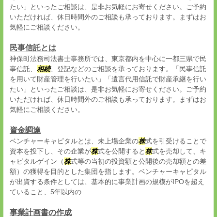
たい」といったご相談は、是非お気軽にお寄せください。ご予約
いただければ、休日時間外のご相談も承っております。まずはお
気軽にご相談ください。
民事信託とは
神保町法務司法書士事務所では、東京都内を中心に一都三県で民
事信託、
相続
、登記などのご相談を承っております。「民事信託
を用いて財産管理を行いたい」「遺言代用信託で財産承継を行い
たい」といったご相談は、是非お気軽にお寄せください。ご予約
いただければ、休日時間外のご相談も承っております。まずはお
気軽にご相談ください。
資金調達
ベンチャーキャピタルとは、未上場企業の
株
式を引受けることで
資本を投下し、その企業が
株
式を公開すると
株
式を売却して、キ
ャピタルゲイン（
株
式等の当初の投資額と公開後の売却額との差
額）の獲得を目的とした集団を指します。ベンチャーキャピタル
が出資する条件としては、基本的に事業計画の規模がIPOを超え
ていること、5年以内の...
事業計画書の作成