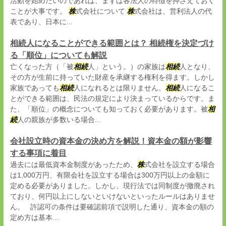
活動を始めたいのであれば、まずは各法人の特徴を押さえておく
ことが大事です。
株
式会社について
株
式会社は、営利法人の代
表であり、日本に...
相続人になることができる範囲とは？ 相続権を決定づけ
る「順位」についても解説
亡くなった方（「被
相続
人」という。）の家族は
相続
人となり、
その方が生前に持っていた財産を承継する権利を得ます。しかし
家族であっても
相続
人になれるとは限りません。
相続
人になるこ
とができる範囲は、民法の規定により決まっているからです。ま
た、「順位」の概念についても知っておく必要があります。被
相
続
人の親族が多数いる場合...
会社設立時の資本金の決め方を解説！資本金の額が影響
する事項に着目
過去には最低資本金制度があったため、
株
式会社を設立する場合
は1,000万円、有限会社を設立する場合は300万円以上の金額に
定める必要がありました。しかし、現行法では同制度が撤廃され
ており、何円以上にしないといけないといったルールはありませ
ん。 許認可の条件は要確認前項で説明した通り、資本金の額の
定め方は基本...