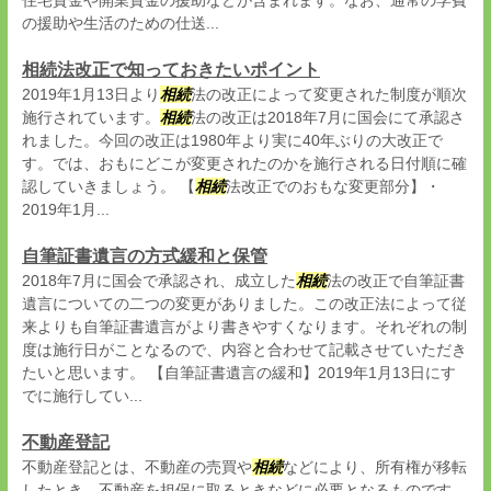
住宅資金や開業資金の援助などが含まれます。なお、通常の学費
の援助や生活のための仕送...
相続法改正で知っておきたいポイント
2019年1月13日より
相続
法の改正によって変更された制度が順次
施行されています。
相続
法の改正は2018年7月に国会にて承認さ
れました。今回の改正は1980年より実に40年ぶりの大改正で
す。では、おもにどこが変更されたのかを施行される日付順に確
認していきましょう。 【
相続
法改正でのおもな変更部分】・
2019年1月...
自筆証書遺言の方式緩和と保管
2018年7月に国会で承認され、成立した
相続
法の改正で自筆証書
遺言についての二つの変更がありました。この改正法によって従
来よりも自筆証書遺言がより書きやすくなります。それぞれの制
度は施行日がことなるので、内容と合わせて記載させていただき
たいと思います。 【自筆証書遺言の緩和】2019年1月13日にす
でに施行してい...
不動産登記
不動産登記とは、不動産の売買や
相続
などにより、所有権が移転
したとき、不動産を担保に取るときなどに必要となるものです。