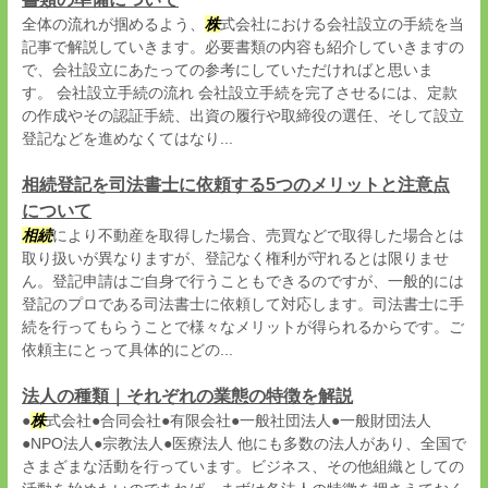
全体の流れが掴めるよう、
株
式会社における会社設立の手続を当
記事で解説していきます。必要書類の内容も紹介していきますの
で、会社設立にあたっての参考にしていただければと思いま
す。 会社設立手続の流れ 会社設立手続を完了させるには、定款
の作成やその認証手続、出資の履行や取締役の選任、そして設立
登記などを進めなくてはなり...
相続登記を司法書士に依頼する5つのメリットと注意点
について
相続
により不動産を取得した場合、売買などで取得した場合とは
取り扱いが異なりますが、登記なく権利が守れるとは限りませ
ん。登記申請はご自身で行うこともできるのですが、一般的には
登記のプロである司法書士に依頼して対応します。司法書士に手
続を行ってもらうことで様々なメリットが得られるからです。ご
依頼主にとって具体的にどの...
法人の種類｜それぞれの業態の特徴を解説
●
株
式会社●合同会社●有限会社●一般社団法人●一般財団法人
●NPO法人●宗教法人●医療法人 他にも多数の法人があり、全国で
さまざまな活動を行っています。ビジネス、その他組織としての