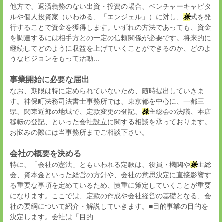
他方で、返済義務のない出資・投資の場合、ベンチャーキャピタ
ルや個人投資家（いわゆる、「エンジェル」）に対し、
株
式を発
行することで資金を獲得します。いずれの方法であっても、資金
を調達するには相手方との一定の信頼関係が必要です。将来的に
継続してどのように収益を上げていくことができるのか、どのよ
うなビジョンをもって活動...
事業開始に必要な届出
なお、期限は特に定められていないため、随時提出していきま
す。神保町法務司法書士事務所では、東京都を中心に、一都三
県、関東近郊の地域で、定款変更の登記、
株
主総会の決議、本店
移転の登記、といった会社設立に関する相談を承っております。
お悩みの際には当事務所までご相談下さい。
会社の概要を決める
特に、「会社の憲法」ともいわれる定款は、役員・機関や
株
主総
会、資本金といった経営の方針や、会社の意思決定に直接影響す
る重要な事項を定めているため、慎重に策定していくことが重要
になります。ここでは、定款の作成や会社経営の基礎となる、会
社の要綱について紹介・解説していきます。■目的事業の目的を
決定します。会社は「目的...