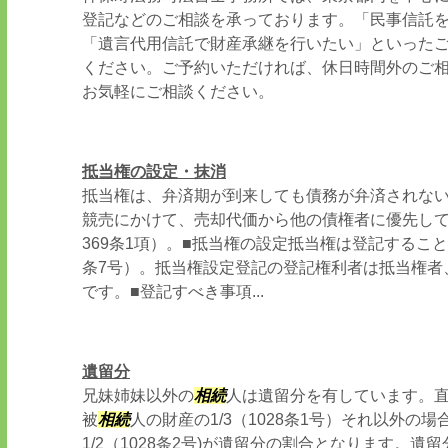
登記などのご相談を承っております。「民事信託
「遺言代用信託で財産承継を行いたい」といった
ください。ご予約いただければ、休日時間外のご
お気軽にご相談ください。
抵当権の設定・抹消
抵当権は、弁済期が到来しても債務が弁済されな
競売にかけて、売却代価から他の債権者に優先し
369条1項）。■抵当権の設定抵当権は登記するこ
条7号）。抵当権設定登記の登記権利者は抵当権者
です。■登記すべき事項...
遺留分
兄妹姉妹以外の
相続
人は遺留分を有しています。
被
相続
人の財産の1/3（1028条1号）それ以外の
1/2（1028条2号)が遺留分の割合となります。