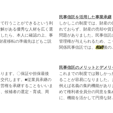
民事信託を活用した事業承継
して行うことができるという利
しかしこの制度では、財産の
理解がある優秀な人材を広く選
れておらず、財産の売却や賃
定したら、本人に確認の上、事
問題がありました。民事信託
財産移転の準備先ほどもご説
管理権が与えられるため、こ
関係民事信託では、
相続
後の..
民事信託のメリットとデメリ
あります。〇保証や担保最後
これまでの制度では難しかっ
交代します。■従業員承継の
ることが容易になりました。
経営権を承継することをいいま
例えば名義の集約機能があり
て、候補者の選定・育成、周
めて権利者全員分の同意を集
に、機能を活かして円滑な財..