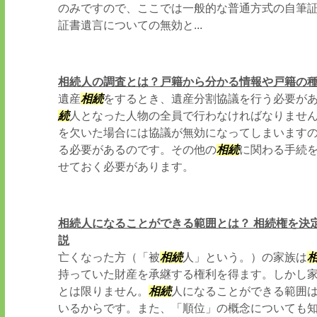
のみですので、ここでは一般的な普通方式の自筆
証書遺言についての無効と...
相続人の調査とは？戸籍から分かる情報や戸籍の
遺産
相続
をするとき、遺産分割協議を行う必要が
続
人となった人物の全員で行わなければなりません
を欠いた場合には協議が無効になってしまいます
る必要があるのです。その他の
相続
に関わる手続
せておく必要があります。
相続人になることができる範囲とは？ 相続権を決
説
亡くなった方（「被
相続
人」という。）の家族は
持っていた財産を承継する権利を得ます。しかし
とは限りません。
相続
人になることができる範囲
いるからです。また、「順位」の概念についても