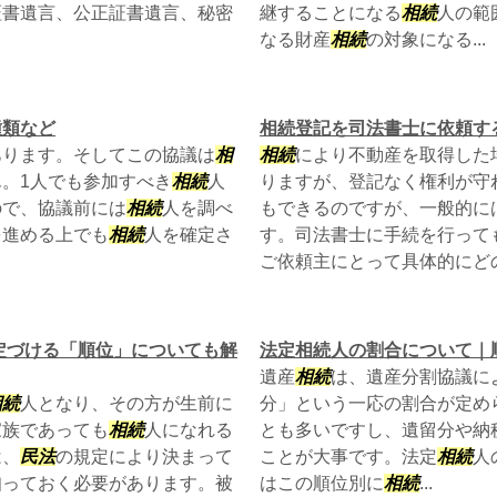
証書遺言、公正証書遺言、秘密
継することになる
相続
人の範
なる財産
相続
の対象になる...
種類など
相続登記を司法書士に依頼す
あります。そしてこの協議は
相
相続
により不動産を取得した
。1人でも参加すべき
相続
人
りますが、登記なく権利が守
ので、協議前には
相続
人を調べ
もできるのですが、一般的に
を進める上でも
相続
人を確定さ
す。司法書士に手続を行って
ご依頼主にとって具体的にどの.
定づける「順位」についても解
法定相続人の割合について｜
遺産
相続
は、遺産分割協議に
相続
人となり、その方が生前に
分」という一応の割合が定め
家族であっても
相続
人になれる
とも多いですし、遺留分や納
は、
民法
の規定により決まって
ことが大事です。法定
相続
人
知っておく必要があります。被
はこの順位別に
相続
...