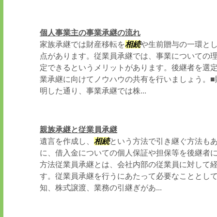
個人事業主の事業承継の流れ
家族承継では財産移転を
相続
や生前贈与の一環と
点があります。従業員承継では、事業についての
定できるというメリットがあります。後継者を選
業承継に向けてノウハウの共有を行いましょう。■
明した通り、事業承継では株...
親族承継と従業員承継
遺言を作成し、
相続
という方法で引き継ぐ方法も
に、借入金についての個人保証や担保等を後継者に
方法従業員承継とは、会社内部の従業員に対して
す。従業員承継を行うにあたって必要なこととし
知、株式譲渡、業務の引継ぎがあ...