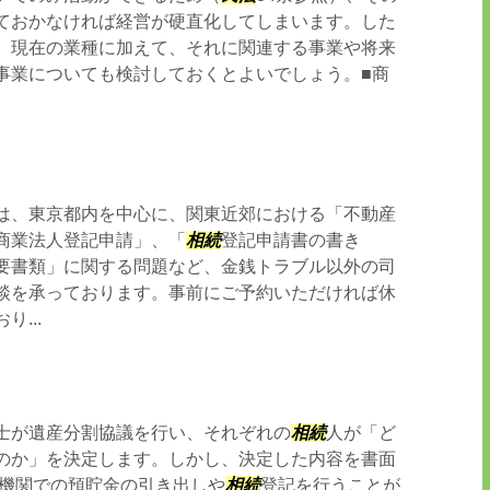
ておかなければ経営が硬直化してしまいます。した
、現在の業種に加えて、それに関連する事業や将来
事業についても検討しておくとよいでしょう。■商
は、東京都内を中心に、関東近郊における「不動産
商業法人登記申請」、「
相続
登記申請書の書き
要書類」に関する問題など、金銭トラブル以外の司
談を承っております。事前にご予約いただければ休
...
士が遺産分割協議を行い、それぞれの
相続
人が「ど
のか」を決定します。しかし、決定した内容を書面
融機関での預貯金の引き出しや
相続
登記を行うことが