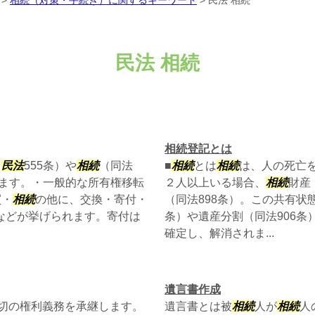
>
相続（対策・手続き）に関するキーワード
>
民法 相続
民法 相続
相続登記とは
（
民法
555条）や
相続
（同法
■
相続
とは
相続
は、人の死亡
します。・一般的な所有権移転
２人以上いる場合、
相続
財産
買・
相続
の他に、交換・寄付・
（同法898条）。この共有状
）などが挙げられます。寄付は
条）や遺産分割（同法906条
確定し、解消されま...
遺言書作成
切の権利義務を承継します。
遺言書とは被
相続
人が
相続
人