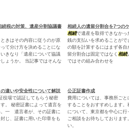
相続税の対策、遺産分割協議書
相続人の遺留分割合を7つの
相続
で遺産を取得できなかっ
るときはその内容に従うのが原
銭の支払いを求めることがで
合って分け方を決めることにな
の額を計算するにはまず各自
ていきなり「遺産について協議
留分割合は固定ではなく
相続
しょうか。 当記事ではそんな
ではその組み合わせを
との違いや安全性について解説
公正証書作成
公証役場で認証してもらう秘密
費用については、事務所ごと
す。 秘密証書によって遺言を
することをおすすめします。
い。一 遺言者が、その証書に
について、東京都を中心に行
を封じ、証書に用いた印章をも
ご相談をお待ちしております
い。