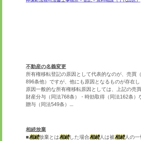
神保町法務司法書士事務所－登記－無料相談（千代田区）
不動産の名義変更
所有権移転登記の原因として代表的なのが、売買
896条他）ですが、他にも原因となるものが存在
原因一般的な所有権移転原因としては、上記の売
財産分与（同法768条）・時効取得（同法162条
贈与（同法549条）...
相続放棄
■
相続
放棄とは
相続
した場合
相続
人は被
相続
人の一