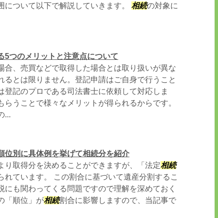
囲について以下で解説していきます。
相続
の対象に
る5つのメリットと注意点について
場合、売買などで取得した場合とは取り扱いが異な
れるとは限りません。登記申請はご自身で行うこと
は登記のプロである司法書士に依頼して対応しま
もらうことで様々なメリットが得られるからです。
..
順位別に具体例を挙げて相続分を紹介
より取得分を決めることができますが、「法定
相続
られています。 この割合に基づいて遺産分割するこ
税にも関わってくる問題ですので理解を深めておく
の「順位」が
相続
割合に影響しますので、当記事で