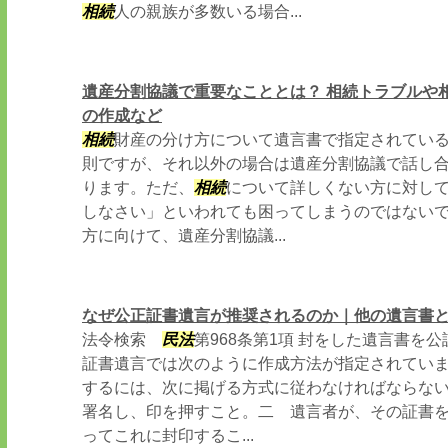
相続
人の親族が多数いる場合...
遺産分割協議で重要なこととは？ 相続トラブルや
の作成など
相続
財産の分け方について遺言書で指定されてい
則ですが、それ以外の場合は遺産分割協議で話し
ります。ただ、
相続
について詳しくない方に対し
しなさい」といわれても困ってしまうのではないで
方に向けて、遺産分割協議...
なぜ公正証書遺言が推奨されるのか｜他の遺言書
法令検索
民法
第968条第1項 封をした遺言書を
証書遺言では次のように作成方法が指定されていま
するには、次に掲げる方式に従わなければならな
署名し、印を押すこと。二 遺言者が、その証書
ってこれに封印するこ...