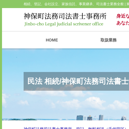
相続、登記、会社設立、家族信託、事業継承、司法書士業務全般 |
身近
あな
HOME
取扱業務
民法 相続/神保町法務司法書