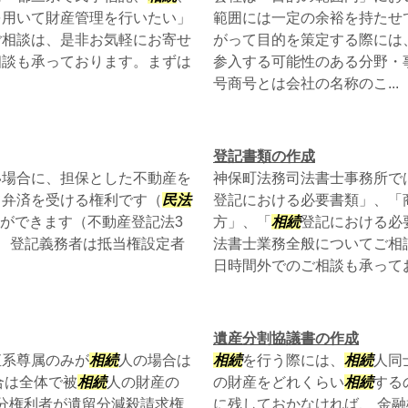
を用いて財産管理を行いたい」
範囲には一定の余裕を持たせ
ご相談は、是非お気軽にお寄せ
がって目的を策定する際には
相談も承っております。まずは
参入する可能性のある分野・
号商号とは会社の名称のこ...
登記書類の作成
い場合に、担保とした不動産を
神保町法務司法書士事務所で
て弁済を受ける権利です（
民法
登記における必要書類」、「
とができます（不動産登記法3
方」、「
相続
登記における必
、登記義務者は抵当権設定者
法書士業務全般についてご相
日時間外でのご相談も承っており
遺産分割協議書の作成
直系尊属のみが
相続
人の場合は
相続
を行う際には、
相続
人同
場合は全体で被
相続
人の財産の
の財産をどれくらい
相続
する
遺留分権利者が遺留分減殺請求権
に残しておかなければ、 金