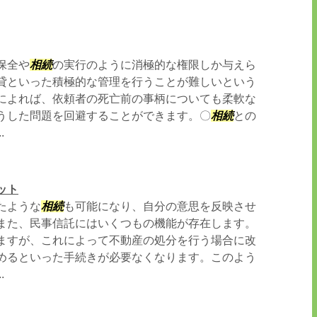
保全や
相続
の実行のように消極的な権限しか与えら
貸といった積極的な管理を行うことが難しいという
によれば、依頼者の死亡前の事柄についても柔軟な
うした問題を回避することができます。〇
相続
との
.
ット
たような
相続
も可能になり、自分の意思を反映させ
また、民事信託にはいくつもの機能が存在します。
ますが、これによって不動産の処分を行う場合に改
めるといった手続きが必要なくなります。このよう
.