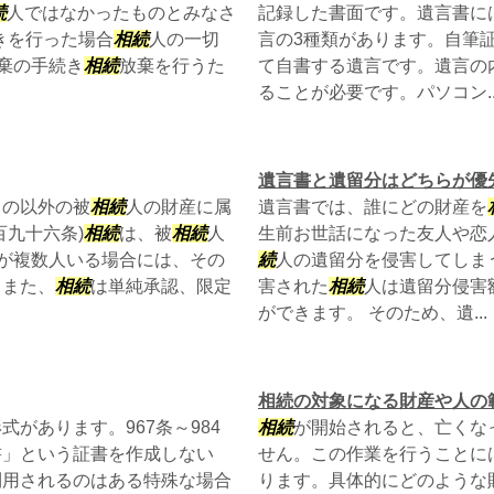
続
人ではなかったものとみなさ
記録した書面です。遺言書に
きを行った場合
相続
人の一切
言の3種類があります。自筆
棄の手続き
相続
放棄を行うた
て自書する遺言です。遺言の
ることが必要です。パソコン..
遺言書と遺留分はどちらが優
もの以外の被
相続
人の財産に属
遺言書では、誰にどの財産を
百九十六条)
相続
は、被
相続
人
生前お世話になった友人や恋
が複数人いる場合には、その
続
人の遺留分を侵害してしま
。また、
相続
は単純承認、限定
害された
相続
人は遺留分侵害
ができます。 そのため、遺...
相続の対象になる財産や人の
があります。967条～984
相続
が開始されると、亡くな
書」という証書を作成しない
せん。この作業を行うことに
利用されるのはある特殊な場合
ります。具体的にどのような