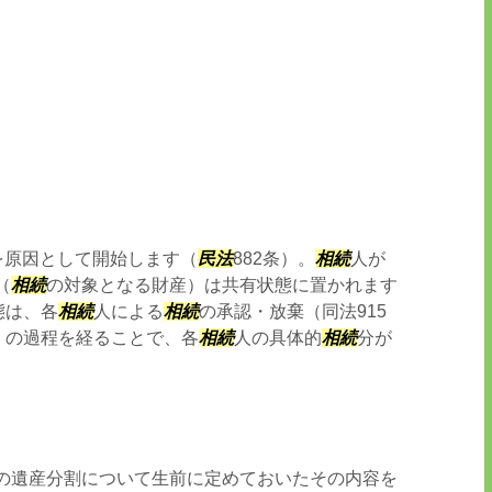
を原因として開始します（
民法
882条）。
相続
人が
（
相続
の対象となる財産）は共有状態に置かれます
態は、各
相続
人による
相続
の承認・放棄（同法915
）の過程を経ることで、各
相続
人の具体的
相続
分が
の遺産分割について生前に定めておいたその内容を