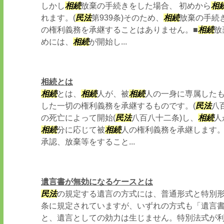
しかし
相続
放棄の手続きをした場合、 初めから
相
れます。(
民法
第939条)そのため、
相続
放棄の手続
の権利義務を承継することはありません。■
相続
放
めには、
相続
が開始し...
相続とは
相続
とは、
相続
人が、被
相続
人の一身に専属した
した一切の権利義務を承継するものです。(
民法
八
の死亡によって開始(
民法
八百八十二条)し、
相続
人
相続
分に応じて被
相続
人の権利義務を承継します
承認、放棄等をすること...
遺言書が無効になるケースとは
民法
の規定する遺言の方式には、普通形式と特別形式
条に規定されていますが、いずれの方式も「遺言
と、遺言としての効力は生じません。特別法式が