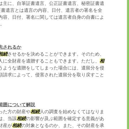
は主に、自筆証書遺言、公正証書遺言、秘密証書遺
証書遺言とは遺言の内容、日付、遺言者の署名を全
内容、日付、署名に関しては遺言者自身の自書によ
.
先されるか
相続
させるかを決めることができます。そのため、
人に全財産を遺贈することもできます。ただし、
相
うような遺贈をしてしまった場合には、遺留分を侵
額請求によって、侵害された遺留分を取り戻すこと
範囲について解説
った方の財産や
相続
人の調査を始めなくてはなりま
は、当該
相続
の影響が及ぶ範囲を確定する意義があ
財産が
相続
の対象となるのか、また、その財産を承