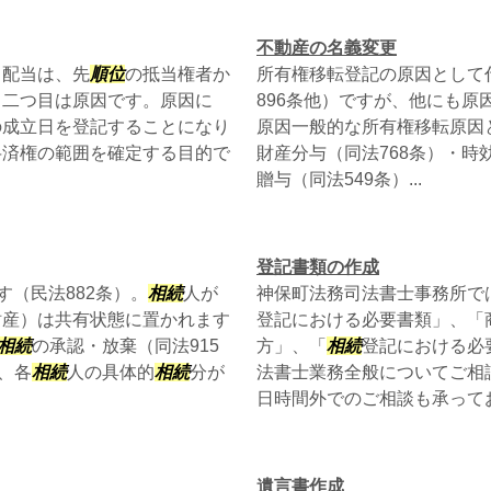
不動産の名義変更
る配当は、先
順位
の抵当権者か
所有権移転登記の原因として
）二つ目は原因です。原因に
896条他）ですが、他にも
の成立日を登記することになり
原因一般的な所有権移転原因
弁済権の範囲を確定する目的で
財産分与（同法768条）・時
贈与（同法549条）...
登記書類の作成
（民法882条）。
相続
人が
神保町法務司法書士事務所で
財産）は共有状態に置かれます
登記における必要書類」、「
相続
の承認・放棄（同法915
方」、「
相続
登記における必
、各
相続
人の具体的
相続
分が
法書士業務全般についてご相
日時間外でのご相談も承っており
遺言書作成