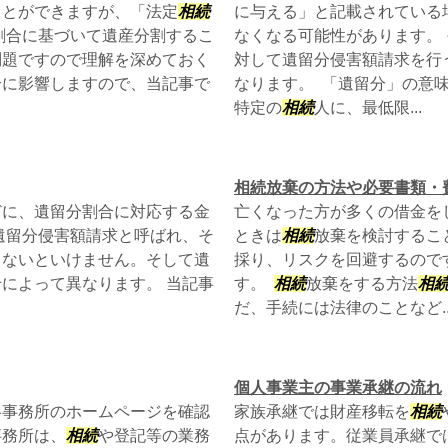
ことができますが、「法定
相続
に与える」と記載されている
割合に基づいて遺産分割するこ
なくなる可能性があります。
問題ですので理解を深めておく
対して遺留分侵害額請求を行
合に影響しますので、当記事で
なります。 「遺留分」の意
特定の
相続
人に、最低限...
相続放棄の方法や必要書類・
どに、遺留分割合に対応する金
亡くなった方が多くの借金を
遺留分侵害額請求と呼ばれ、そ
ときは
相続
放棄を検討するこ
しないといけません。そして遺
採り、リスクを回避するので
によって異なります。 当記事
す。
相続
放棄をする方法
相
だ、手続には法律のことなど..
個人事業主の事業承継の流れ
各事務所のホームページを確認
家族承継では財産移転を
相続
事務所は、
相続
や登記等の業務
点があります。従業員承継で