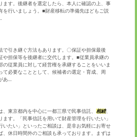
ります。後継者を選定したら、本人に確認の上、事
有を行いましょう。■財産移転の準備先ほどもご説
.
法で引き継ぐ方法もあります。〇保証や担保最後
証や担保等を後継者に交代します。■従業員承継の
部の従業員に対して経営権を承継することをいいま
って必要なこととして、候補者の選定・育成、周
...
は、東京都内を中心に一都三県で民事信託、
相続
、
ります。「民事信託を用いて財産管理を行いたい」
行いたい」といったご相談は、是非お気軽にお寄せ
ば、休日時間外のご相談も承っております。まずは