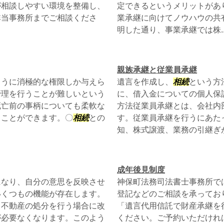
が相談しやすい環境を整備し、
定できるというメリットがあ
非当事務所までご相談くださ
業承継に向けてノウハウの共
明した通り、事業承継では株..
親族承継と従業員承継
ように消極的な権限しか与えら
遺言を作成し、
相続
という方
管理を行うことが難しいという
に、借入金についての個人保
死亡前の事柄についても柔軟な
方法従業員承継とは、会社内
ることができます。〇
相続
との
す。従業員承継を行うにあた
知、株式譲渡、業務の引継ぎがあ
成年後見制度
になり、自分の意思を反映させ
神保町法務司法書士事務所で
いくつもの機能が存在します。
登記などのご相談を承ってお
て不動産の処分を行う場合に改
「遺言代用信託で財産承継を
が必要なくなります。このよう
ください。ご予約いただけれ