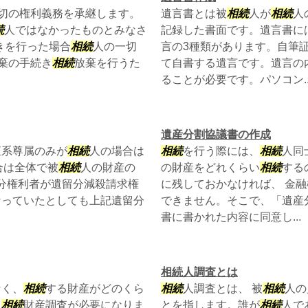
切の権利義務を承継します。
遺言書とは被
相続
人が
相続
人
続
人ではなかったものとみなさ
記録した書面です。遺言書に
きを行った場合
相続
人の一切
言の3種類があります。自筆
棄の手続き
相続
放棄を行うた
て自書する遺言です。遺言の
ることが必要です。パソコン..
遺産分割協議書の作成
直系尊属のみが
相続
人の場合は
相続
を行う際には、
相続
人同
場合は全体で被
相続
人の財産の
の財産をどれくらい
相続
する
遺留分権利者が遺留分減殺請求権
に残しておかなければ、 金
なっていたとしても上記遺留分
できません。そこで、「遺産
書に書かれた内容に同意し...
相続人調査とは
なく、
相続
する財産がどのくら
相続
人調査とは、 被
相続
人の
る
相続
財産調査が必要になりま
とを指します。誰が
相続
人で