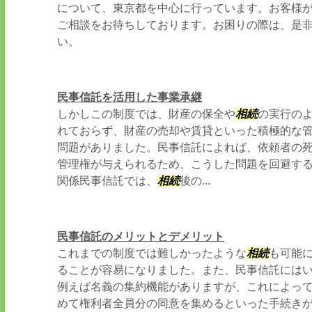
について、東京都を中心に行っています。お客様
ご相談をお待ちしております。お困りの際は、是
い。
民事信託を活用した事業承継
しかしこの制度では、財産の保全や
相続
の実行の
れておらず、財産の売却や賃貸といった積極的な
問題がありました。民事信託によれば、依頼者の
管理権が与えられるため、こうした問題を回避す
関係民事信託では、
相続
後の...
民事信託のメリットとデメリット
これまでの制度では難しかったような
相続
も可能
ることが容易になりました。また、民事信託には
例えば名義の集約機能がありますが、これによっ
めて権利者全員分の同意を集めるといった手続き