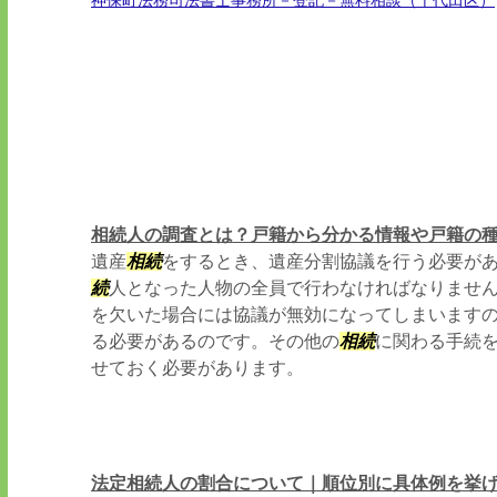
神保町法務司法書士事務所－登記－無料相談（千代田区）
相続人の調査とは？戸籍から分かる情報や戸籍の
遺産
相続
をするとき、遺産分割協議を行う必要が
続
人となった人物の全員で行わなければなりません
を欠いた場合には協議が無効になってしまいます
る必要があるのです。その他の
相続
に関わる手続
せておく必要があります。
法定相続人の割合について｜順位別に具体例を挙