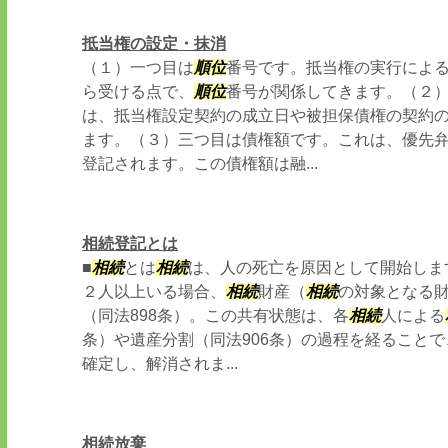
抵当権の設定・抹消
（１）一つ目は
順位
番号です。抵当権の実行によ
ら受ける点で、
順位
番号が関係してきます。（２
は、抵当権設定契約の成立日や被担保債権の契約
ます。（３）三つ目は債権額です。これは、優先
登記されます。この債権額は融...
相続登記とは
■
相続
とは
相続
は、人の死亡を原因として開始します
２人以上いる場合、
相続
財産（
相続
の対象となる
（同法898条）。この共有状態は、各
相続
人による
条）や遺産分割（同法906条）の過程を経ることで
確定し、解消されま...
相続放棄