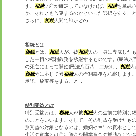
す。
相続
財産が確定していなければ、
相続
を単純
か、それとも放棄するのかといった選択をするこ
さらに、
相続
人間で誰がどの...
相続とは
相続
とは、
相続
人が、被
相続
人の一身に専属した
した一切の権利義務を承継するものです。(民法八百
の死亡によって開始(民法八百八十二条)し、
相続
人
相続
分に応じて被
相続
人の権利義務を承継します
承認、放棄等をすること...
特別受益とは
特別受益とは、
相続
人が被
相続
人の生前に特別な
のことをいいます。そして、その利益を受けたもの
別受益の対象となるのは、婚姻や生計の資本とし
生活の資本とは住宅資金や開業資金の援助などが