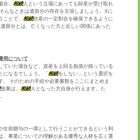
場合、
相続
人という立場にあっても財産が受け取れ
 そんなときは遺留分の存在を主張しましょう。Xに
うことで、
相続
財産の一定割合を確保できるように
味遺留分とは、亡くなった方と近しい関係にあった
費用について
していた場合など、資産を上回る負債が残っている
とになるでしょう。「
相続
をしない」という選択を
す。 そのための手続や必要書類をここにまとめま
続
放棄は、
相続
人となった方自身が行えます。た
.
や生前贈与の一環として行うことができるという利
は、事業についての理解がある優秀な人材を広く選