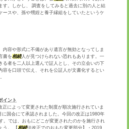
ます。しかし、 調査をしてみると過去に別の人と結
ケースや、孫や甥姪と養子縁組をしていたというケ
、内容や形式に不備があり遺言が無効となってしま
言書を
相続
人が見つけられない恐れもあります。一
きる者を二人以上選んで証人とし、その立会いの下
内容を口頭で伝え、それを公証人が文書化するとい
.
ポイント
改正によって変更された制度が順次施行されていま
7月に国会にて承認されました。今回の改正は1980年
です。では、おもにどこが変更されたのかを施行され
ょう。 【
相続
法改正でのおもな変更部分】・2019