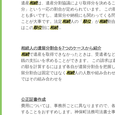
遺産
相続
は、遺産分割協議により取得分を決める
分」という一応の割合が定められています。 この
とも多いですし、遺留分や納税にも関わってくる
ことが大事です。法定
相続
人の「
順位
」が
相続
割
はこの
順位
別に
相続
...
相続人の遺留分割合を7つのケースから紹介
相続
で遺産を取得できなかったときは、受遺者な
銭の支払いを求めることができます。 この請求は
の額を計算するにはまず各自が遺留分割合を把握
留分割合は固定ではなく
相続
人の人数や組み合わせ
ではその組み合わせを
公正証書作成
費用については、事務所ごとに異なりますので、
することをおすすめします。神保町法務司法書士