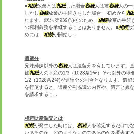
■
相続
放棄とは
相続
した場合
相続
人は被
相続
人の一
しかし
相続
放棄の手続きをした場合、 初めから
相
れます。(民法第939条)そのため、
相続
放棄の手続
の権利義務を承継することはありません。■
相続
放
めには、
相続
が開始し...
遺留分
兄妹姉妹以外の
相続
人は遺留分を有しています。
被
相続
人の財産の1/3（1028条1号）それ以外の
1/2（1028条2号)が遺留分の割合となります。
を行使すると、遺産分割協議の内容や、遺言と異
を請求するこ...
相続財産調査とは
相続
が発生した時には、
相続
人を確定するだけで
いあるのか、どのようなものであるのかを調査す