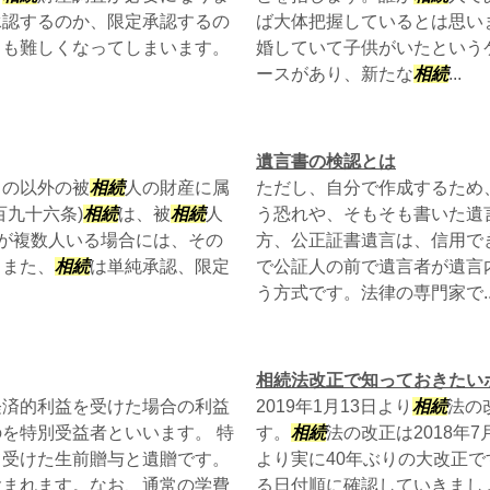
承認するのか、限定承認するの
ば大体把握しているとは思い
とも難しくなってしまいます。
婚していて子供がいたという
ースがあり、新たな
相続
...
遺言書の検認とは
もの以外の被
相続
人の財産に属
ただし、自分で作成するため
九十六条)
相続
は、被
相続
人
う恐れや、そもそも書いた遺
が複数人いる場合には、その
方、公正証書遺言は、信用で
。また、
相続
は単純承認、限定
で公証人の前で遺言者が遺言
う方式です。法律の専門家で..
相続法改正で知っておきたい
経済的利益を受けた場合の利益
2019年1月13日より
相続
法の
を特別受益者といいます。 特
す。
相続
法の改正は2018年
て受けた生前贈与と遺贈です。
より実に40年ぶりの大改正
含まれます。なお、通常の学費
る日付順に確認していきまし