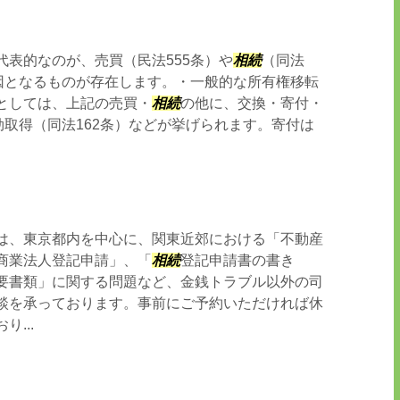
代表的なのが、売買（民法555条）や
相続
（同法
原因となるものが存在します。・一般的な所有権移転
としては、上記の売買・
相続
の他に、交換・寄付・
効取得（同法162条）などが挙げられます。寄付は
は、東京都内を中心に、関東近郊における「不動産
商業法人登記申請」、「
相続
登記申請書の書き
要書類」に関する問題など、金銭トラブル以外の司
談を承っております。事前にご予約いただければ休
...