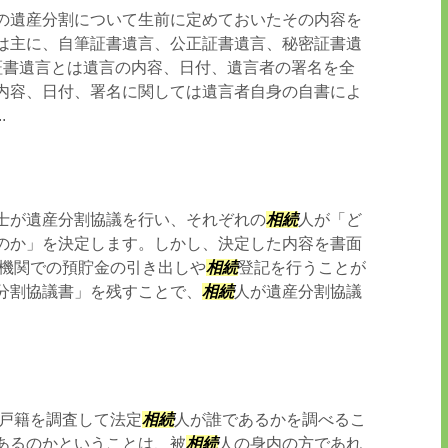
の遺産分割について生前に定めておいたその内容を
は主に、自筆証書遺言、公正証書遺言、秘密証書遺
証書遺言とは遺言の内容、日付、遺言者の署名を全
内容、日付、署名に関しては遺言者自身の自書によ
.
士が遺産分割協議を行い、それぞれの
相続
人が「ど
のか」を決定します。しかし、決定した内容を書面
融機関での預貯金の引き出しや
相続
登記を行うことが
分割協議書」を残すことで、
相続
人が遺産分割協議
戸籍を調査して法定
相続
人が誰であるかを調べるこ
あるのかということは、被
相続
人の身内の方であれ