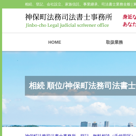
相続、登記、会社設立、家族信託、事業継承、司法書士業務全般 |
身近
あな
HOME
取扱業務
相続 順位/神保町法務司法書