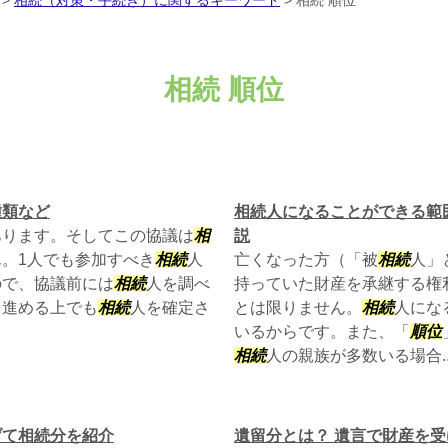
>
相続（対策・手続き）に関するキーワード
>
相続 順位
相続 順位
種類など
相続人になることができる範
あります。そしてこの協議は
相
説
。1人でも参加すべき
相続
人
亡くなった方（「被
相続
人」
ので、協議前には
相続
人を調べ
持っていた財産を承継する権
を進める上でも
相続
人を確定さ
とは限りません。
相続
人にな
いるからです。また、「
順位
相続
人の親族が多数いる場合..
げて相続分を紹介
遺留分とは？ 遺言で財産を