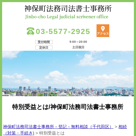
03-5577-2925
アクセス
9:00～20:00
受付時間
土日祝日
定休日
特別受益とは/神保町法務司法書士事務所
神保町法務司法書士事務所－登記－無料相談（千代田区）
>
相続
（対策・手続き)
>
特別受益とは