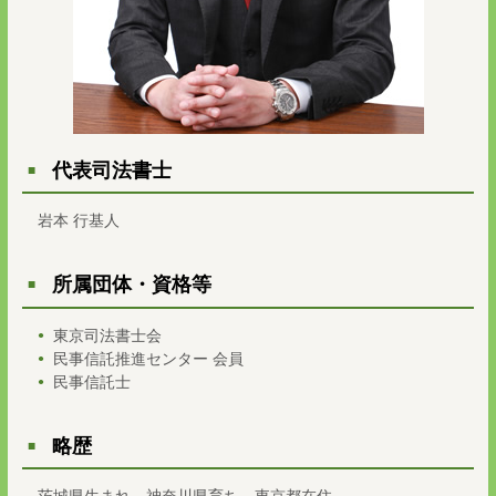
代表司法書士
岩本 行基人
所属団体・資格等
東京司法書士会
民事信託推進センター 会員
民事信託士
略歴