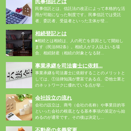
民事信託とは
民事信託とは、信託法の改正によって本格的な活
用が可能になった制度です。民事信託では受託
者、委託者、受益者といった主体が登...
相続登記とは
■相続とは相続は、人の死亡を原因として開始し
ます（民法882条）。相続人が２人以上いる場
合、相続財産（相続の対象となる財...
事業承継を司法書士に依頼...
事業承継を司法書士に依頼することのメリットと
しては、①法律知識が豊富である点、②他士業と
のネットワークに優れている点が挙...
会社設立の流れ
会社の設立は、商号（会社の名称）や事業目的等
といった会社の根底となる基本事項の策定から始
めるのが通常です。その後は決定し...
不動産の名義変更