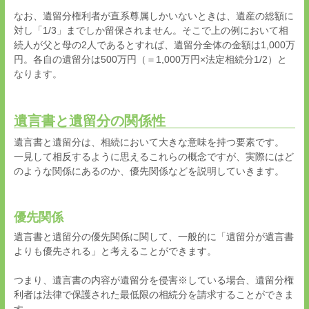
なお、遺留分権利者が直系尊属しかいないときは、遺産の総額に
対し「
1/3
」までしか留保されません。そこで上の例において相
続人が父と母の
2
人であるとすれば、遺留分全体の金額は
1,000
万
円。各自の遺留分は
500
万円（＝
1,000
万円×法定相続分
1/2
）と
なります。
遺言書と遺留分の関係性
遺言書と遺留分は、相続において大きな意味を持つ要素です。
一見して相反するように思えるこれらの概念ですが、実際にはど
のような関係にあるのか、優先関係などを説明していきます。
優先関係
遺言書と遺留分の優先関係に関して、一般的に「遺留分が遺言書
よりも優先される」と考えることができます。
つまり、遺言書の内容が遺留分を侵害※している場合、遺留分権
利者は法律で保護された最低限の相続分を請求することができま