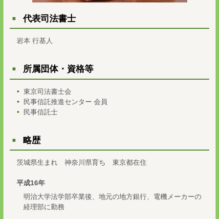
代表司法書士
岩本 行基人
所属団体・資格等
東京司法書士会
民事信託推進センター 会員
民事信託士
略歴
茨城県生まれ 神奈川県育ち 東京都在住
平成16年
明治大学法学部卒業後、地元の地方銀行、電機メーカーの
経理部に勤務