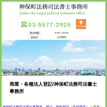
03-5577-2925
アクセス
9:00～20:00
受付時間
土日祝日
定休日
商業・各種法人登記/神保町法務司法書士
事務所
神保町法務司法書士事務所－登記－無料相談（千代田区）
>
商業・