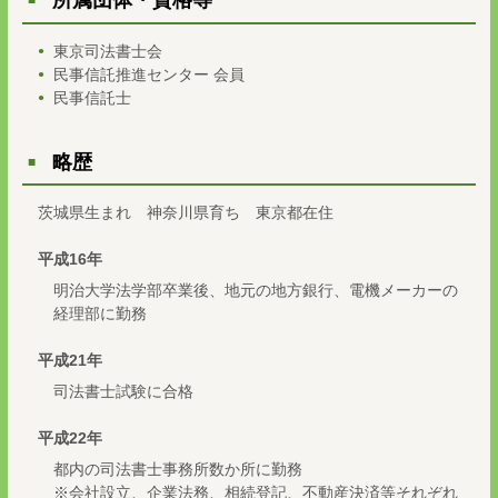
所属団体・資格等
東京司法書士会
民事信託推進センター 会員
民事信託士
略歴
茨城県生まれ 神奈川県育ち 東京都在住
平成16年
明治大学法学部卒業後、地元の地方銀行、電機メーカーの
経理部に勤務
平成21年
司法書士試験に合格
平成22年
都内の司法書士事務所数か所に勤務
※会社設立、企業法務、相続登記、不動産決済等それぞれ