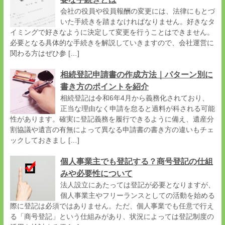
会社の役員や役員報酬の変更には、法律にもとづ
いた手続きを踏まなければなりません。好きなタ
イミングで好きなように決定して変更を行うことはできません。
必要となる具体的な手続きを解説していきますので、会社運営に
関わる方はぜひ参 […]
相続登記申請書の作成方法｜パターン別に
書き方のポイントを紹介
相続登記は令和6年4月から義務化されており、
正当な理由なく申請を怠ると過料が科される可能
性があります。確実に登記義務を履行できるように備え、遺産分
割協議や遺言の有無によって異なる申請書の書き方の違いもチェ
ックしておきまし […]
個人事業主でも登記する？商号登記の仕組
みや必要性について
法人設立にあたっては登記が必要となりますが、
個人事業主やフリーランスとしての活動を始める
際に登記は必須ではありません。ただ、個人事業でも任意で行え
る「商号登記」という仕組みがあり、状況によっては登記制度の