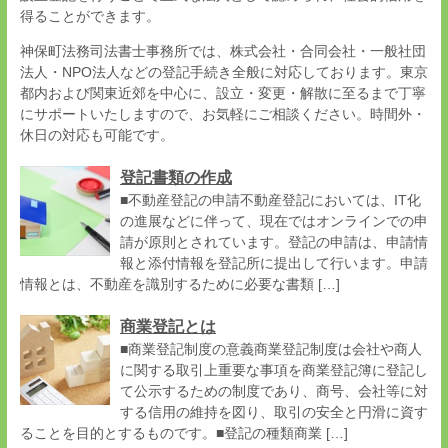
得ることができます。
神保町法務司法書士事務所では、株式会社・合同会社・一般社団
法人・NPO法人などの登記手続き全般に対応しております。東京
都内および関東近郊を中心に、設立・変更・解散に至るまで丁寧
にサポートいたしますので、お気軽にご相談ください。時間外・
休日の対応も可能です。
登記書類の作成
■不動産登記の申請不動産登記においては、IT化
の進展などに伴って、現在ではオンラインでの申
請が原則とされています。登記の申請は、申請情
報と添付情報を登記所に提出して行います。申請
情報とは、不動産を識別するために必要な書類 […]
商業登記とは
■商業登記制度の意義商業登記制度は会社や商人
に関する取引上重要な事項を商業登記簿に登記し
て公示するための制度であり、商号、会社等に対
する信用の維持を図り、取引の安全と円滑に資す
ることを目的とするものです。■登記の種類商業 […]