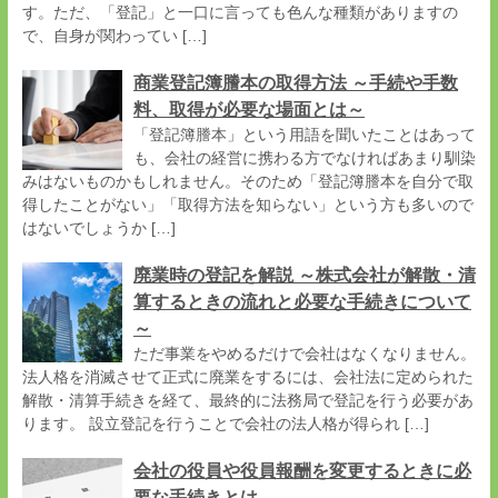
す。ただ、「登記」と一口に言っても色んな種類がありますの
で、自身が関わってい […]
商業登記簿謄本の取得方法 ～手続や手数
料、取得が必要な場面とは～
「登記簿謄本」という用語を聞いたことはあって
も、会社の経営に携わる方でなければあまり馴染
みはないものかもしれません。そのため「登記簿謄本を自分で取
得したことがない」「取得方法を知らない」という方も多いので
はないでしょうか […]
廃業時の登記を解説 ～株式会社が解散・清
算するときの流れと必要な手続きについて
～
ただ事業をやめるだけで会社はなくなりません。
法人格を消滅させて正式に廃業をするには、会社法に定められた
解散・清算手続きを経て、最終的に法務局で登記を行う必要があ
ります。 設立登記を行うことで会社の法人格が得られ […]
会社の役員や役員報酬を変更するときに必
要な手続きとは