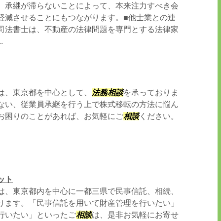
、承継が滞らないことによって、本来注力すべき会
軽減させることにもつながります。■他士業との連
司法書士は、不動産の法律問題を専門とする法律家
.
は、東京都を中心として、
法務
相談
を承っておりま
ない、従業員承継を行う上で株式移転の方法に悩ん
お困りのことがあれば、お気軽にご
相談
ください。
ット
は、東京都内を中心に一都三県で民事信託、相続、
ります。「民事信託を用いて財産管理を行いたい」
行いたい」といったご
相談
は、是非お気軽にお寄せ