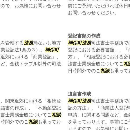
すので、お気軽にお問い合わせ
前にご予約いただければ休日
お問い合わせください。
登記書類の作成
地を管轄する
法務
局ないし地方
神保町
法務
司法書士事務所で
業登記法1条の３）。
神保町
登記における必要書類」、「
東近郊における「商業登記」、
方」、「相続登記における必
など、金銭トラブル以外の司法
法書士業務全般についてご
相
日時間外でのご
相談
も承ってお
遺言書作成
に、関東近郊における「相続登
神保町
法務
司法書士事務所で
協議書の作成」、「不動産登記
記の方法」、「商業法人登記
法書士業務全般についてご
相談
申請」に関する問題など、金
日時間外でのご
相談
も承ってお
を承っております。事前にご
りますので、お気軽にお問い..