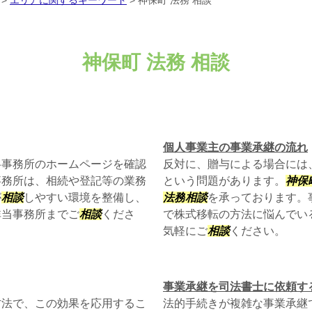
>
エリアに関するキーワード
>
神保町 法務 相談
神保町 法務 相談
個人事業主の事業承継の流れ
各事務所のホームページを確認
反対に、贈与による場合には
事務所は、相続や登記等の業務
という問題があります。
神保
が
相談
しやすい環境を整備し、
法務
相談
を承っております。
非当事務所までご
相談
くださ
で株式移転の方法に悩んでい
気軽にご
相談
ください。
事業承継を司法書士に依頼す
方法で、この効果を応用するこ
法的手続きが複雑な事業承継