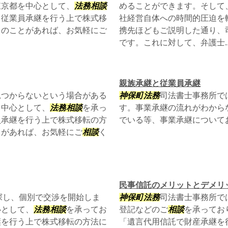
東京都を中心として、
法務
相談
めることができます。そして
、従業員承継を行う上で株式移
社経営自体への時間的圧迫を
りのことがあれば、お気軽にご
携先ほどもご説明した通り、
です。これに対して、弁護士..
親族承継と従業員承継
見つからないという場合がある
神保町
法務
司法書士事務所で
を中心として、
法務
相談
を承っ
す。事業承継の流れがわから
員承継を行う上で株式移転の方
でいる等、事業承継について
とがあれば、お気軽にご
相談
く
民事信託のメリットとデメリ
探し、個別で交渉を開始しま
神保町
法務
司法書士事務所で
心として、
法務
相談
を承ってお
登記などのご
相談
を承ってお
継を行う上で株式移転の方法に
「遺言代用信託で財産承継を