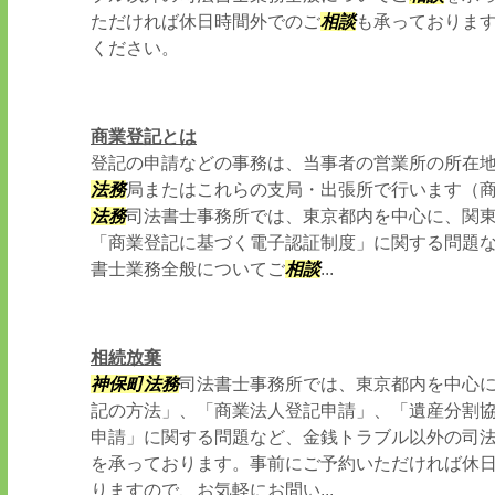
ただければ休日時間外でのご
相談
も承っておりま
ください。
商業登記とは
登記の申請などの事務は、当事者の営業所の所在
法務
局またはこれらの支局・出張所で行います（商
法務
司法書士事務所では、東京都内を中心に、関
「商業登記に基づく電子認証制度」に関する問題
書士業務全般についてご
相談
...
相続放棄
神保町
法務
司法書士事務所では、東京都内を中心
記の方法」、「商業法人登記申請」、「遺産分割
申請」に関する問題など、金銭トラブル以外の司
を承っております。事前にご予約いただければ休
りますので、お気軽にお問い...