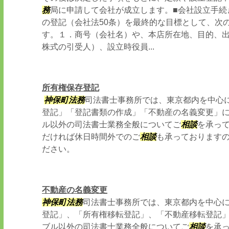
務
局に申請して会社が成立します。■会社設立手続
の登記（会社法50条）を最終的な目標として、次
す。１．商号（会社名）や、本店所在地、目的、
株式の引受人）、設立時役員...
所有権保存登記
神保町
法務
司法書士事務所では、東京都内を中心
登記」「登記書類の作成」「不動産の名義変更」
ル以外の司法書士業務全般についてご
相談
を承っ
だければ休日時間外でのご
相談
も承っております
ださい。
不動産の名義変更
神保町
法務
司法書士事務所では、東京都内を中心
登記」、「所有権移転登記」、「不動産移転登記
ブル以外の司法書士業務全般についてご
相談
を承