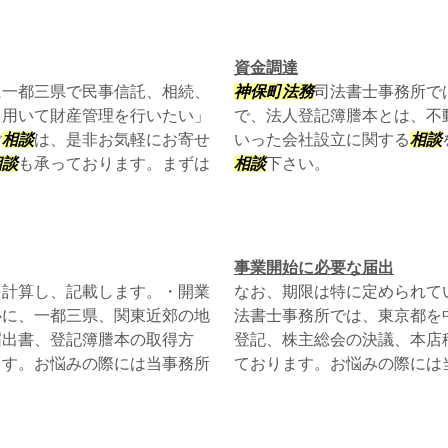
資金調達
に一都三県で民事信託、相続、
神保町
法務
司法書士事務所で
を用いて財産管理を行いたい」
で、法人登記簿謄本とは、不
ご
相談
は、是非お気軽にお寄せ
いった会社設立に関する
相談
相談
も承っております。まずは
相談
下さい。
事業開始に必要な届出
を計算し、記載します。・開業
なお、期限は特に定められて
心に、一都三県、関東近郊の地
法書士事務所では、東京都を
届出書、登記簿謄本の取得方
登記、株主総会の決議、本店
ます。お悩みの際には当事務所
ております。お悩みの際には