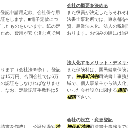
会社の概要を決める
の登記申請用定款、会社保存用
また役員が決定したらそれぞ
証をします。■電子定款につ
法書士事務所では、東京都を
証したものをいいます。紙の定
資、農業法人化、法人の税制
るため、費用が安く済む点で利
おります。お悩みの際には当
法人化するメリット・デメリ
ります（会社法49条）。登記
また保険料は、国民健康保険
は15万円、合同会社では6万
す。
神保町
法務
司法書士事務
款の認証をしなければなりませ
域で、個人事業主から法人化
。なお、定款認証手数料は5
いった会社設立に関する
相談
相談
下さい。
会社の設立・変更登記
申請書を作成し、公証役場や
法
神保町
法務
司法書士事務所で