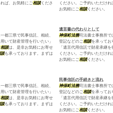
あれば、お気軽にご
相談
くださ
ください。ご予約いただけれ
お気軽にご
相談
ください。
遺言書の代わりとして
に一都三県で民事信託、相続、
神保町
法務
司法書士事務所で
を用いて財産管理を行いたい」
登記などのご
相談
を承ってお
ご
相談
は、是非お気軽にお寄せ
「遺言代用信託で財産承継を
相談
も承っております。まずは
ください。ご予約いただけれ
お気軽にご
相談
ください。
民事信託の手続きと流れ
に一都三県で民事信託、相続、
神保町
法務
司法書士事務所で
を用いて財産管理を行いたい」
登記などのご
相談
を承ってお
ご
相談
は、是非お気軽にお寄せ
「遺言代用信託で財産承継を
相談
も承っております。まずは
ください。ご予約いただけれ
お気軽にご
相談
ください。