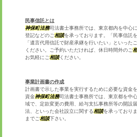
民事信託とは
神保町
法務
司法書士事務所では、東京都内を中心
登記などのご
相談
を承っております。「民事信託
「遺言代用信託で財産承継を行いたい」といった
ください。ご予約いただければ、休日時間外のご
お気軽にご
相談
ください。
事業計画書の作成
計画書で示した事業を実行するために必要な資金
資金
神保町
法務
司法書士事務所では、東京都を中
域で、定款変更の費用、給与支払事務所等の開設
法、といった会社設立に関する
相談
を承っており
までご
相談
下さい。