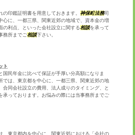
れの印鑑証明書を用意しておきます。
神保町
法務
司
中心に、一都三県、関東近郊の地域で、資本金の増
面の利点、といった会社設立に関する
相談
を承って
事務所までご
相談
下さい。
ット
と国民年金に比べて保証が手厚い分高額になりま
所では、東京都を中心に、一都三県、関東近郊の地
、合同会社設立の費用、法人成りのタイミング、と
を承っております。お悩みの際には当事務所までご
は、東京都内を中心に、関東近郊における「会社の