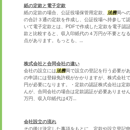
紙の定款と電子定款
紙の定款の場合、公証役場保管用定款、
法務
局へ
の合計３通の定款を作成し、公証役場へ持参して認
いて電子定款とは、PDFで作成した定款を電子認
款と比較すると、収入印紙代の４万円が不要とな
点があります。もっとも、...
株式会社と合同会社の違い
会社の設立には
法務
局で設立の登記を行う必要があ
の申請には登録免許税がかかりますが、株式会社で
円が必要になります。・定款の認証株式会社は定
んが、合同会社の場合は定款認証が必要ありません
万円、収入印紙代は4万...
会社設立の流れ
その後は決定した事項をもとに、定款や設立登記