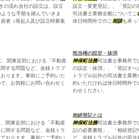
きの流れ会社の設立は、設立
設立・変更登記」、「登記の
のような手順を踏んでいきま
司法書士業務全般についてご
出資者（発起人及び設立時募集
休日時間外でのご
相談
も承っ
抵当権の設定・抹消
に、関東近郊における「不動産
神保町
法務
司法書士事務所で
に関する問題など、金銭トラブ
の設定・抹消」、「登記すべ
ております。事前にご予約いた
トラブル以外の司法書士業務
ので、お気軽にお問い合わせく
約いただければ休日時間外で
わせください。
相続登記とは
に、関東近郊における「不動産
神保町
法務
司法書士事務所で
」に関する問題など、金銭トラ
記の必要書類」、「相続登記
っております。事前にご予約い
ど、金銭トラブル以外の司法