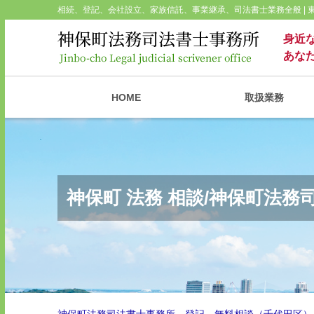
相続、登記、会社設立、家族信託、事業継承、司法書士業務全般 |
身近
あな
HOME
取扱業務
神保町 法務 相談/神保町法務