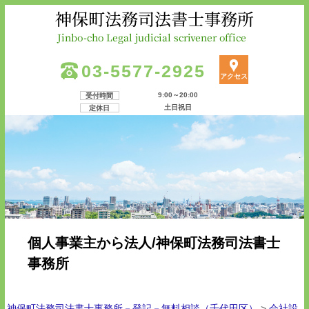
03-5577-2925
アクセス
9:00～20:00
受付時間
土日祝日
定休日
個人事業主から法人/神保町法務司法書士
事務所
神保町法務司法書士事務所－登記－無料相談（千代田区）
>
会社設