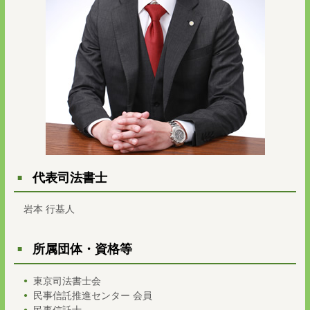
代表司法書士
岩本 行基人
所属団体・資格等
東京司法書士会
民事信託推進センター 会員
民事信託士