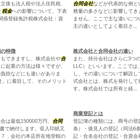
設立後も法人税や法人住民税、
合同会社
などが代表的な例と
と
税金
への影響について、下表
務量の多さなどに影響してき
関係登録免許税株式会社：資
ません。ここで主な違いにつ
主の違いとしてよく着目さ...
別の特徴
株式会社と合同会社の違い
ともできますし、株式会社や
合
また、持分会社はさらに3つ
うに起業の方法は様々ですが、
LLC）といいます。ここでは
の負担などにも違いがありま
し、その違いについて解説し
社」に着目して、そのメリット
式会社とは、株式を発行して
す。株式会社では所有と経...
商業登記とは
は最低150000万円、
合同
登記簿の種類には、商号の登
証書で納付します。収入印紙又
条）・後見人の登記（同法6
。７．会社の本店所在地管轄の
記・合名会社の登記・合資会