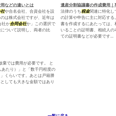
費用などの違いとは
遺産分割協議書の作成費用｜
会社
や合名会社、合資会社を設
法律のうち
税金
関連に特化し
いのは株式会社ですが、近年は
の計算や申告に主に対応する
会社か
合同会社
か」この選択で
書を作成するにあたっては、
徴について説明し、両者の比
いることの証明書、相続人の
ての証明書などが必要です...
放棄では費用が必要です。 と
1人あたり）」と「数千円程度の
）」くらいです。あとは戸籍謄
体としても大きな金額ではあり
一覧に戻る