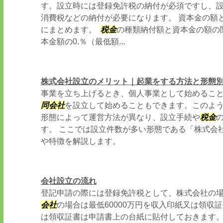
す。設立時には登録免許税の納付が必須ですし、
消費税などの納付が必要になります。 資本金の額
にまとめます。
税金
の種類納付額と資本金の額の
本金額の0.％（最低額...
株式会社設立のメリット｜起業をする方法と形態
事業を立ち上げるとき、個人事業として始めるこ
同会社
を設立して始めることもできます。このよ
形態によって運営方法が異なり、設立手続や
税金
す。 ここでは設立件数が多い形態である「株式会
や特徴を解説します。
会社設立の流れ
登記申請の際には登録免許税として、株式会社の場合
会社
の場合は最低60000万円を収入印紙又は領収
は領収証書は申請書上の台紙に貼付しておきます