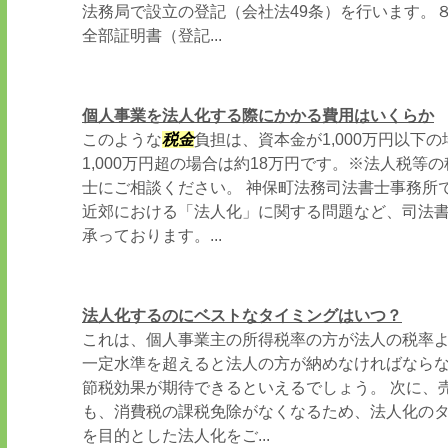
法務局で設立の登記（会社法49条）を行います。
全部証明書（登記...
個人事業を法人化する際にかかる費用はいくらか
このような
税金
負担は、資本金が1,000万円以下
1,000万円超の場合は約18万円です。※法人税等
士にご相談ください。 神保町法務司法書士事務所
近郊における「法人化」に関する問題など、司法
承っております。...
法人化するのにベストなタイミングはいつ？
これは、個人事業主の所得税率の方が法人の税率
一定水準を超えると法人の方が納めなければなら
節税効果が期待できるといえるでしょう。 次に、売
も、消費税の課税免除がなくなるため、法人化の
を目的とした法人化をご...