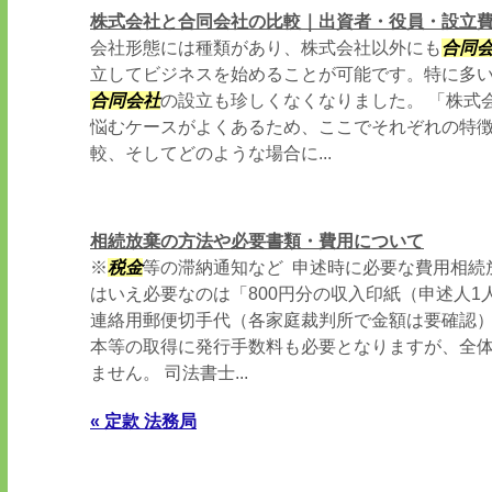
株式会社と合同会社の比較｜出資者・役員・設立
会社形態には種類があり、株式会社以外にも
合同
立してビジネスを始めることが可能です。特に多
合同会社
の設立も珍しくなくなりました。 「株式
悩むケースがよくあるため、ここでそれぞれの特
較、そしてどのような場合に...
相続放棄の方法や必要書類・費用について
※
税金
等の滞納通知など 申述時に必要な費用相続
はいえ必要なのは「800円分の収入印紙（申述人
連絡用郵便切手代（各家庭裁判所で金額は要確認
本等の取得に発行手数料も必要となりますが、全
ません。 司法書士...
« 定款 法務局