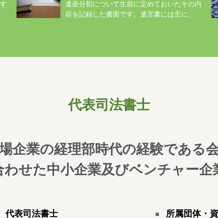
す
遺産分割について生前に定めておいたその内
容を記録した書面です。遺言書には主に、
自...
登.
代表司法書士
場企業の経理部時代の経験である
合わせた中小企業及びベンチャー企
代表司法書士
所属団体・