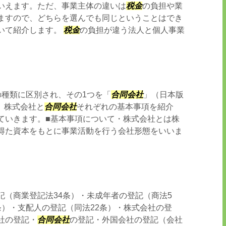
いえます。ただ、事業主体の違いは
税金
の負担や業
ますので、どちらを選んでも同じということはでき
いて紹介します。
税金
の負担が違う法人と個人事業
の種類に区別され、その1つを「
合同会社
」（日本版
、株式会社と
合同会社
それぞれの基本事項を紹介
ていきます。■基本事項について・株式会社とは株
得た資本をもとに事業活動を行う会社形態をいいま
記（商業登記法34条）・未成年者の登記（商法5
条）・支配人の登記（同法22条）・株式会社の登
社の登記・
合同会社
の登記・外国会社の登記（会社