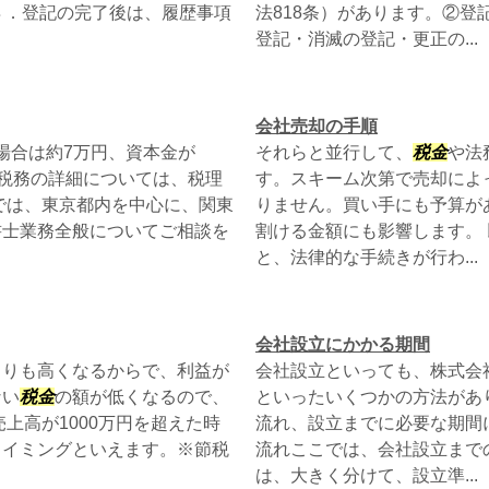
８．登記の完了後は、履歴事項
法818条）があります。②
登記・消滅の登記・更正の...
会社売却の手順
の場合は約7万円、資本金が
それらと並行して、
税金
や法
の税務の詳細については、税理
す。スキーム次第で売却によ
では、東京都内を中心に、関東
りません。買い手にも予算が
書士業務全般についてご相談を
割ける金額にも影響します。
と、法律的な手続きが行わ...
会社設立にかかる期間
よりも高くなるからで、利益が
会社設立といっても、株式会
ない
税金
の額が低くなるので、
といったいくつかの方法があ
上高が1000万円を超えた時
流れ、設立までに必要な期間
タイミングといえます。※節税
流れここでは、会社設立まで
は、大きく分けて、設立準...