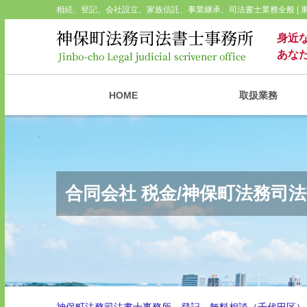
相続、登記、会社設立、家族信託、事業継承、司法書士業務全般 |
身近
あな
HOME
取扱業務
合同会社 税金/神保町法務司