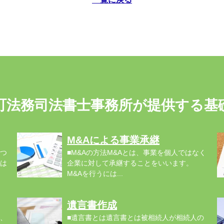
町法務司法書士事務所が提供する基
M&Aによる事業承継
つ
■M&Aの方法M&Aとは、事業を個人ではなく
は
企業に対して承継することをいいます。
M&Aを行うには...
関.
遺言書作成
、
■遺言書とは遺言書とは被相続人が相続人の