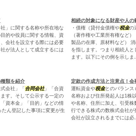
て
相続の対象になる財産や人の
会社」に関する名称や所在地な
・債権（貸付金債権や
税金
の
の目的や役員に関する情報、資
（著作権や工業所有権など）
り、会社を設立する際には必要
製品の在庫、原材料など） 
会社が法人として成立するには
を指します。つまり相続人と
ます。以下にその例を示しま..
の種類を紹介
定款の作成方法と注意点！会
株式会社」「
合同会社
」「合資
運転資金や
税金
とのバランス
します。そして公示する一定の
名称および住所発起人は1株
」「資本金」「目的」などの情
や名称、住所に加え、引受株
ったん登記した事項に変更が生
行できる株式の数株式会社が
会社が設立されるまでには必..