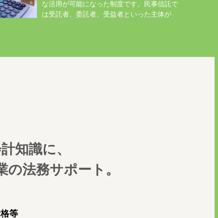
な活用が可能になった制度です。民事信託で
は受託者、委託者、受益者といった主体が
..
会計知識に、
業の法務サポート。
資格等