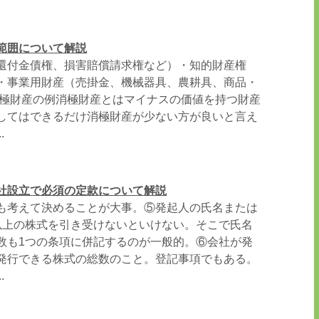
範囲について解説
還付金債権、損害賠償請求権など）・知的財産権
・事業用財産（売掛金、機械器具、農耕具、商品・
消極財産の例消極財産とはマイナスの価値を持つ財産
してはできるだけ消極財産が少ない方が良いと言え
.
社設立で必須の定款について解説
も考えて決めることが大事。⑤発起人の氏名または
以上の株式を引き受けないといけない。そこで氏名
数も1つの条項に併記するのが一般的。⑥会社が発
発行できる株式の総数のこと。登記事項でもある。
.