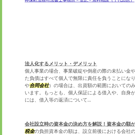
神保町法務司法書士事務所－登記－無料相談（千代田区）
法人化するメリット・デメリット
個人事業の場合、事業破綻や倒産の際の未払い金
た負債はすべて個人で無限に責任を負うことにな
や
合同会社
）の場合は、出資額の範囲においての
います。もっとも、個人保証による借入や、自身
には、借入等の返済について...
会社設立時の資本金の決め方を解説！資本金の額
税金
の負担資本金の額は、設立前後における会社