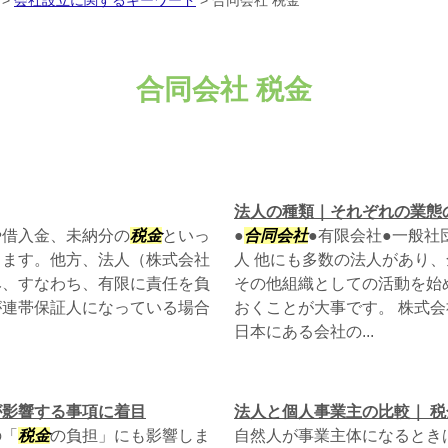
>
会社設立に関するキーワード
>
合同会社 税金
合同会社 税金
法人の種類｜それぞれの業態
や借入金、未納分の
税金
といっ
●
合同会社
●有限会社●一般社
ります。他方、法人（株式会社
人 他にも多数の法人があり
み、すなわち、有限に責任を負
その他組織としての活動を始
が連帯保証人になっている場合
おくことが大事です。 株式
日本にある会社の...
が影響する事項に着目
法人と個人事業主の比較｜ 
の「
税金
の負担」にも影響しま
自然人が事業主体になるとき