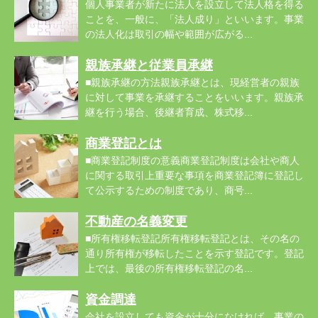
個人事業者が新たに法人を設立して法人格を得る
ことを、一般に、「法人成り」といいます。事業
の法人化は取引の幅や範囲が広がる...
親族承継と従業員承継
■親族承継の方法親族承継とは、現経営者の親族
に対して事業を承継することをいいます。親族承
継を行う場合、後継者育成、株式移...
商業登記とは
■商業登記制度の意義商業登記制度は会社や商人
に関する取引上重要な事項を商業登記簿に登記し
て公示するための制度であり、商号...
不動産の名義変更
■所有権移転登記所有権移転登記とは、その名の
通り所有権が移転したことを示す登記です。登記
上では、最後の所有権移転登記の名...
資金調達
会社を設立しても資金が十分になければ、事業の