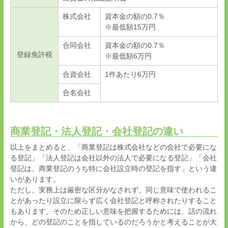
株式会社
資本金の額の
0.7
％
※最低額
15
万円
合同会社
資本金の額の
0.7
％
登録免許税
※最低額
6
万円
合資会社
1
件あたり
6
万円
合名会社
商業登記・法人登記・会社登記の違い
以上をまとめると、「商業登記は株式会社などの会社で必要にな
る登記」「法人登記は会社以外の法人で必要になる登記」「会社
登記は、商業登記のうち特に会社設立時の登記を指す」という違
いがあります。
ただし、実務上は厳密な区分がなされず、同じ意味で使われるこ
とがあったり設立に限らず広く会社登記と呼称されたりすること
もあります。そのため正しい意味を把握するためには、話の流れ
から、どの登記のことを指しているのだろうかと考えることが大