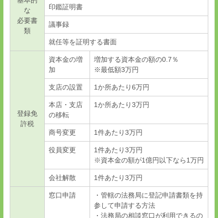
基本的
印鑑証明書
な
必要書
議事録
類
就任等を証明する書面
資本金の増
増加する資本金の額の
0.7
％
加
※最低額
3
万円
支店の設置
1
か所あたり
6
万円
本店・支店
1
か所あたり
3
万円
登録免
の移転
許税
商号変更
1
件あたり
3
万円
役員変更
1
件あたり
3
万円
※資本金の額が
1
億円以下なら
1
万円
会社解散
1
件あたり
3
万円
窓口申請
・管轄の法務局に登記申請書類を持
参して申請する方法
・法務局の相談窓口が利用できるの