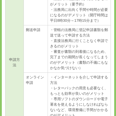
がメリット（要予約）
・法務局に出向く手間や時間が必要
になるのがデメリット（開庁時間は
平日
8
時
30
分～
17
時
15
分まで）
郵送申請
・管轄の法務局に登記申請書類を郵
送で送って申請する方法
・直接法務局に行くことなく申請で
きるのがメリット
・審査が書類の到着後になるため、
完了までの期間が長くなってしまう
申請方
のがデメリット（書類の不備にもな
法
かなか気づけない）
オンライン
・インターネットを介して申請する
申請
方法
・レターパックの用意も必要なく、
もっとも効率が良いのがメリット
・専用ソフトのダウンロードや電子
署名を使えるようにしなければなら
ないなど、環境整備に手間がかかる
のがデメリット