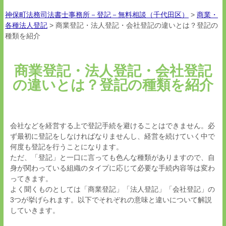
神保町法務司法書士事務所－登記－無料相談（千代田区）
>
商業・
各種法人登記
>
商業登記・法人登記・会社登記の違いとは？登記の
種類を紹介
商業登記・法人登記・会社登記
の違いとは？登記の種類を紹介
会社などを経営する上で登記手続を避けることはできません。必
ず最初に登記をしなければなりませんし、経営を続けていく中で
何度も登記を行うことになります。
ただ、「登記」と一口に言っても色んな種類がありますので、自
身が関わっている組織のタイプに応じて必要な手続内容等は変わ
ってきます。
よく聞くものとしては「商業登記」「法人登記」「会社登記」の
3
つが挙げられます。以下でそれぞれの意味と違いについて解説
していきます。